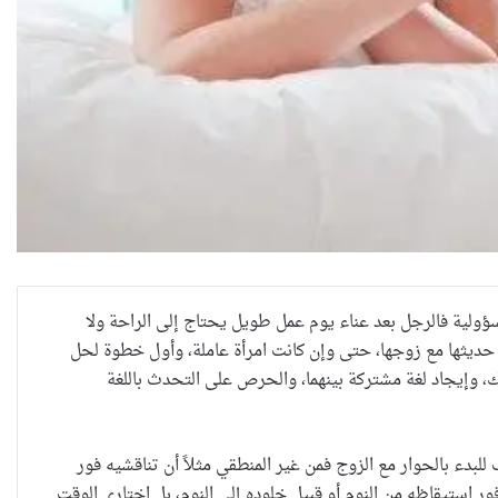
الدروس المستفادة والتعلم من
حماية النساء في بيئة العمل(2)
مسؤولية فالرجل بعد عناء يوم عمل طويل يحتاج إلى الراحة ولا
 حديثها مع زوجها، حتى وإن كانت امرأة عاملة، وأول خطوة لحل
 وإيجاد لغة مشتركة بينهما، والحرص على التحدث باللغة
استثناء الإيزيديات من شرط القبول
الجامعي..إنصاف متأخر ام دعاية
انتخابية ؟
للبدء بالحوار مع الزوج فمن غير المنطقي مثلاً أن تناقشيه فور
ور استيقاظه من النوم أو قبيل خلوده إلى النوم، بل اختاري الوقت