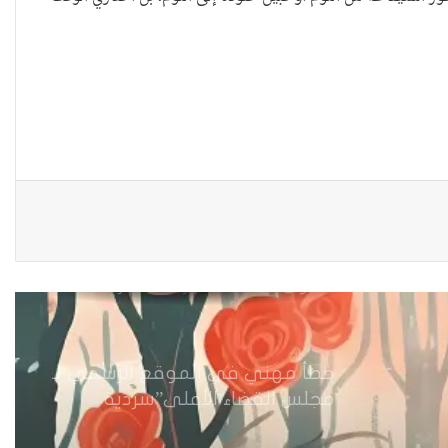
عندما يكون القانون محرضاً وغير
عادلاَ تدفع النساء الثمن باهضاَ
امهات صغيرات يواجهن الموت
وخطر الامراض
نظرة قانونية حول
حقوق المرأة”قاصرات قاصرات تحت
خيمة الحرمان”
خطأ مهني في الموقع الرسمي لـ
مجلس القضاء الأعلى”سردية
تُضعف الضحية وتفتح باب التبرير