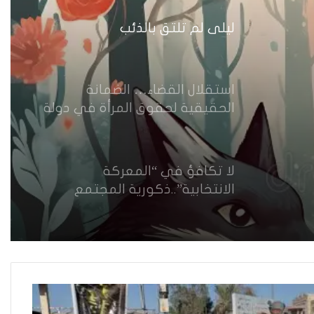
للجريمة”
ليلى لم تلتق بالذئب
استقلال القضاء… الضمانة
الحقيقية لحقوق المرأة في دولة
القانون
لا تكافؤ في “المعركة
الانتخابية”..ذكورية المجتمع
وسطوة الأحزاب وقلة الموارد تبدد
حظوظ المرشحات المستقلات
للفوز بمقاعد نيابية
الدروس المستفادة والتعلم من
حماية النساء في بيئة العمل(7)