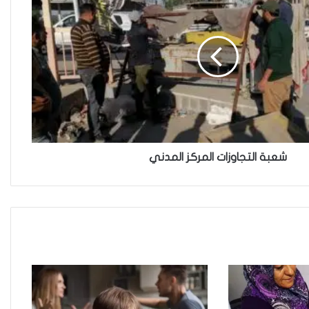
الدروس المستفادة والتعلم من
حماية النساء في بيئة العمل(2)
استثناء الإيزيديات من شرط القبول
الجامعي..إنصاف متأخر ام دعاية
انتخابية ؟
شعبة التجاوزات المركز المدني
عندما يكون القانون محرضاً وغير
عادلاَ تدفع النساء الثمن باهضاَ
امهات صغيرات يواجهن الموت
وخطر الامراض