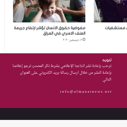
نظرة قانونية حول
حقوق المرأة”قاصرات قاصرات تحت
خيمة الحرمان”
 عن مستشفيات
مفوضية حقوق الانسان تؤشر ارتفاع جريمة
العنف الاسري في العراق
٥ ديسمبر ٢٠٢٠
خطأ مهني في الموقع الرسمي لـ
مجلس القضاء الأعلى”سردية
تُضعف الضحية وتفتح باب التبرير
تنويه
للجريمة”
نرحب بإعادة نشر انتاجنا الإعلامي بشرط ذكر المصدر، نرجو إعلامنا
بإعادة النشر من خلال ارسال رسالة بريد الكتروني على العنوان
ليلى لم تلتق بالذئب
التالي
i n f o @ a l m a n a r n e w s . n e t
استقلال القضاء… الضمانة
الحقيقية لحقوق المرأة في دولة
القانون