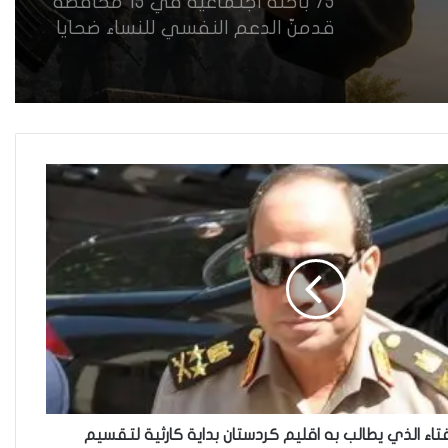
75 باحثة اجتماعية في 15 محافظة
قدمنّ الدعم النفسي للنساء ضحايا
العنف في العراق
هل يرفض إيزيديو العراق أطفال
ناجيتهم من داعش؟
العراقية تكسر القيد نحو فضاء
الحرية
“كون آي” لماذا تركت وظيفتها
الحكومية وفتحت مطعم ؟
اء الذي يطالب به اقليم كردستان بداية كارثية لتقسيم