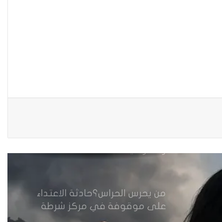
نينوى تسجل اعلى رقم بتصديق
عقود الزواج خارج المحكمة خلال
شهر كانون الثاني
زيدان يبارك فوز السيدات الفائزات
في انتخابات رابطة القاضيات
العراقية
مقاهي النساء في العراق استراحة
وخصوصية
من يحرس الحراس؟حادثة الاعتداء
على موقوفة في مركز شرطة
النهضة تضع وزارة الداخلية العراقية