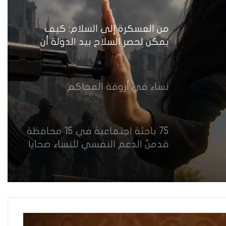
أمام اختبار حماية النساء واستعادة
الثقة
من العسكرة إلى السلام: كيف
يمكن لحصر السلاح بيد الدولة أن
يعزز تنفيذ القرار 1325 في العراق؟
نساء في أروقة المحاكم
75 باحثة اجتماعية في 15 محافظة
قدمنّ الدعم النفسي للنساء ضحايا
العنف في العراق
هل يرفض إيزيديو العراق أطفال
ناجيتهم من داعش؟