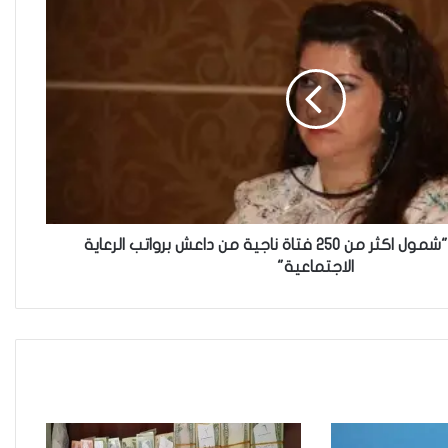
العراقية تكسر القيد نحو فضاء
الحرية
“كون آي” لماذا تركت وظيفتها
الحكومية وفتحت مطعم ؟
العبيدي تؤكد "شمول اكثر من 250 فتاة ناجية من داعش برواتب الرعاية
الاجتماعية"
نينوى تسجل اعلى رقم بتصديق
عقود الزواج خارج المحكمة خلال
شهر كانون الثاني
زيدان يبارك فوز السيدات الفائزات
في انتخابات رابطة القاضيات
العراقية