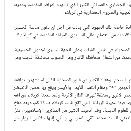
ر الحضاري والعمراني الكبير الذي تشهده المراقد المقدسة ومدينة
الدينية والصروح الحضارية في كربلاء”
ادة خاصة تلك الجهود التي بذلت من اجل ان تكون مدينة الحسين
اقدمته من اهتمام عالي المستوى بالمراقد المقدسة في كربلاء “
غداد، على حافة الصحراء في غربي الفرات وعلى الجهة اليسرى لجدول الحسينية.
ط طول 44 درجة و1 دقيقة وعلى خط عرض 32 درجة و36 دقيقة، ويحدها من الشمال محافظة الأنبار ومن الجنوب محافظة النجف ومن
العراقية تكسر القيد نحو فضاء
 السلام وهناك الكثير من قبور الصحابة الذين استشهدوا بواقعة
الحرية
مهدي “ع” ومقام الكفين الأيمن والأيسر ويقع بها حصن الاخيضر
ين تمر وموقع الاقيصر الاثرى ومنطقة كهوف الطار الأثرية وتعد مدينة كربلاء من أهم
المدن التي تحتضن السياحة الدينية حيث يوجد بكربلاء أكثر من 130 فندق سياحى ويوجد فيها بحيرة الرزازة التي تقع غرب كربلاء ب 15 كم، ويعد مناخ
للعلوم الدينية, وقد انجبت الكثير من المفكرين الإسلاميين, مثل
“كون آي” لماذا تركت وظيفتها
ديني السيد محمد تقي المدرسي ويأتي إليها ملايين الزوار من
الحكومية وفتحت مطعم ؟