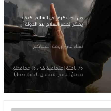
النهضة تضع وزارة الداخلية العراقية
أمام اختبار حماية النساء واستعادة
الثقة
من العسكرة إلى السلام: كيف
يمكن لحصر السلاح بيد الدولة أن
يعزز تنفيذ القرار 1325 في العراق؟
نساء في أروقة المحاكم
75 باحثة اجتماعية في 15 محافظة
قدمنّ الدعم النفسي للنساء ضحايا
العنف في العراق
هل يرفض إيزيديو العراق أطفال
ناجيتهم من داعش؟