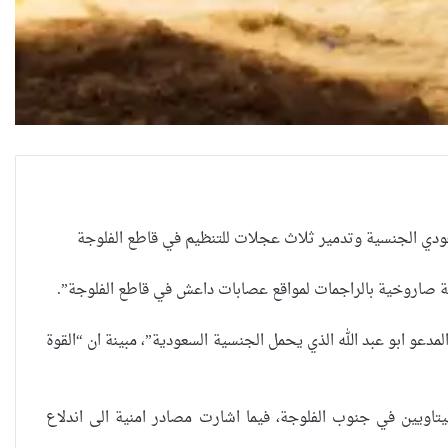
العراقية تكسر القيد نحو فضاء
بة صاروخية بالراجمات لمواقع عصابات داعش في قاطع الفلوجة”.
الحرية
نهم الارهابي القيادي المدعو ابو عبد الله الذي يحمل الجنسية السعودية”، مبينة ان “القوة
“كون آي” لماذا تركت وظيفتها
لية عسكرية لاستعادة منطقة الهيتاويين في جنوب الفلوجة، فيما اشارت مصادر امنية الى اندلاع
الحكومية وفتحت مطعم ؟