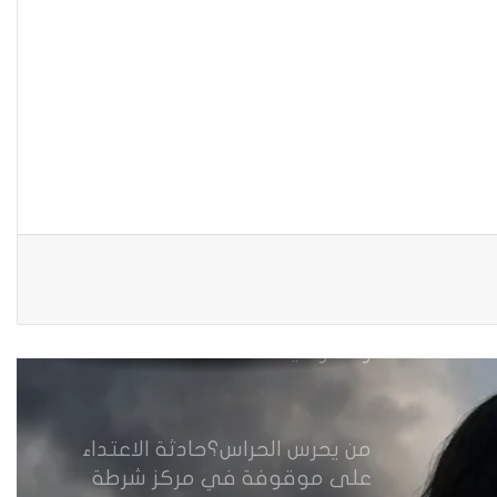
نينوى تسجل اعلى رقم بتصديق
عقود الزواج خارج المحكمة خلال
شهر كانون الثاني
زيدان يبارك فوز السيدات الفائزات
في انتخابات رابطة القاضيات
العراقية
مقاهي النساء في العراق استراحة
وخصوصية
من يحرس الحراس؟حادثة الاعتداء
على موقوفة في مركز شرطة