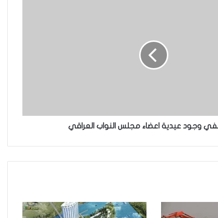
العراقية تكسر القيد نحو فضاء
الحرية
“كون آي” لماذا تركت وظيفتها
الحكومية وفتحت مطعم ؟
تنفي وجود عيدية اعضاء مجلس النواب العراقي
نينوى تسجل اعلى رقم بتصديق
عقود الزواج خارج المحكمة خلال
شهر كانون الثاني
زيدان يبارك فوز السيدات الفائزات
في انتخابات رابطة القاضيات