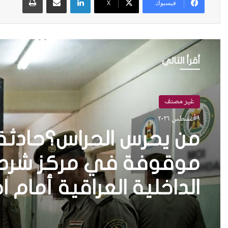
فيسبوك
X
أقرأ التالي
غير مصنف
١ أغسطس ٢٠٢٦
من يحرس الحراس؟حادثة 
موقوفة في مركز شرطة 
الداخلية العراقية أمام ا
واستعادة الثقة