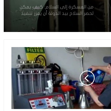
من العسكرة إلى السلام: كيف يمكن
لحصر السلاح بيد الدولة أن يعزز تنفيذ
القرار 1325 في العراق؟
القضاء يقرر: لا سكنى للمطلقة “الآيسة
من المحيض”
حضانة الاطفال بين النص القانوني
والمصلحة الانسانية
خطأ مهني في الموقع الرسمي لـ
مجلس القضاء الأعلى”سردية تُضعف
الضحية وتفتح باب التبرير للجريمة”