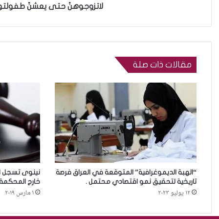
لاتزوجوهنً حتى يعشنً طفولته
مقالات ذات صلة
“الهبة الديموغرافية” المتوقعة في العراق فرصة
نينوى تسجل ا
تاريخية لتحقيق نمو اقتصادي محتمل .
خارج المحكمة 
١٢ يوليو ٢٠٢٣
١ مارس ٢٠١٩