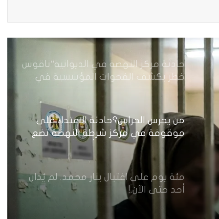
من جريمة قتل إلى بنية استغلال… كيف
يُسَلَّع جسد المرأة في اقتصاد الهيمنة
حادثة مركز النهضة في الديوانية”ناقوس
خطر يكشف الفجوات المؤسسية في
إدارة احتجاز النساء بالعراق
من يحرس الحراس؟حادثة الاعتداء على
موقوفة في مركز شرطة النهضة تضع
وزارة الداخلية العراقية أمام اختبار حماية
النساء واستعادة الثقة
مئة يوم على اغتيال ينار محمد. لم يُدان
أحد حتى الآن.!