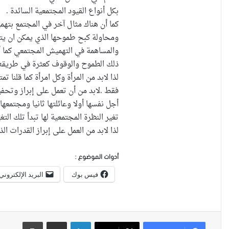
بكل أنواع القيود المجتمعية السائدة .
كما أن هناك مثال آخر في المجتمع بتهم
ومحاولة كبح طموحها الذي يمكن ان يتجد
والمساهمة في التهميش المجتمعي كما أ
ذلك الطموح والوقوف كعثرة في طريقه 
لذا لابد من المرأة وكل امرأة كما قلنا 
فقط .لابد من أن تعمل على إبراز وتحفيز
أجل نفسها أولا وعائلتها ثانيا ومجتمعه
تغير النظرة المجتمعية لها تبدأ تلك الت
لذا لابد من العمل على إبراز القدرات ال
أدوات الموضوع :
فيس بوك
البريد الإلكتروني
لينكدإن
مشاركة عبر البريد
طباعة