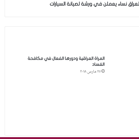
عراق نساء يعملن في ورشة لصيانة السيارات
حين تُحاكم الضحية بعد موتها
حين يصبح العمل الذي نحبّه عبئًا نخاف
منه
المراة العراقية ودورها الفعال في مكافحة
الفساد
٢٥ مارس ٢٠١٨
من جريمة قتل إلى بنية استغلال… كيف
يُسَلَّع جسد المرأة في اقتصاد الهيمنة
حادثة مركز النهضة في الديوانية”ناقوس
خطر يكشف الفجوات المؤسسية في
إدارة احتجاز النساء بالعراق