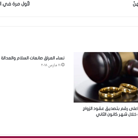
نً
لأول مرة في ال
نساء العراق صانعات السلام والعدالة
١١ مارس ٢٠١٨
على رقم بتصديق عقود الزواج
خلال شهر كانون الثاني