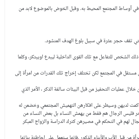
بها في أوساط المجتمع المحيط به. وقبل الخوض بالموضوع لابد من
التي تقف حجر عثرة في سبيل بلوغ الهدف المنشود.
لك الشخص للتفاعل مع تلك القوى الداخلية ليبدع اويبتكر، وكلما
يان مستقل في المجتمع لكن تختلف إخراج تلك القدرات من امرأة إلى
ال عمليات التحفيز من قبل البيئات سالفة الذكر ، الأمر الذي
ن تراكمت لديهن وسيطر على افكارهن التهميش المجتمعي وخضعن له
خر فليس الرجال هم فقط من يهمش النساء بل بعض النساء من
مجال لهم في التحكم في مصيرهن كترك الدراسة والزواج المبكر
ة من قبل الأب والأبناء الذكور .فإنها ستعمل على احاطتة بناتها