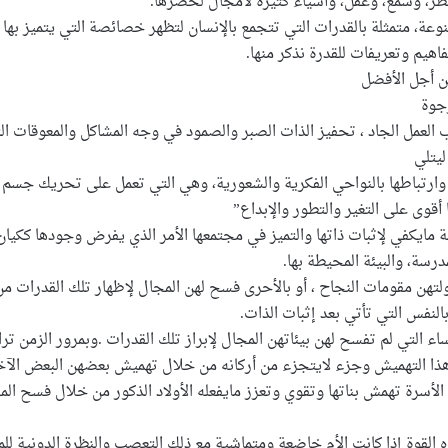
 نظر، وسمع، وعقل، وأشياء كثيرة لامجال لحصرها.
لمتنوعة، متمثلة بالقدرات التي تتجمع بالإنسان لتظهر خصائصة التي يتميز 
اهيم وتعريفات للقدرة نذكر منها.
من أجل الأفضل
رجوة
 العمل الجاد ، تحفيز الذات الصبر والصمود في وجه المشاكل والمعوقات 
ليتلي
وارتباطها بالنواحي الفكرية والشعورية، وهي التي تعمل على تحريك جسم ذ
ا أقوى على التغير والتطور والإبداع”
منة مايكفي لإثبات ذاتها والتميز في مجتمعها الأمر الذي يفرض وجودها كك
درسة، والبيئة المحيطة بها.
هن مقومات النجاح ، أو بالأحرى فسح لهن المجال لإظهار تلك القدرات من خل
بالنفس التي تأتي بعد إثبات الذات.
نساء التي لم تفسح لهن بيئاتهن المجال لإبراز تلك القدرات .وبمرور الزم
 هذا التهميش وجزء لايتجزء من أركانه من خلال تهميش بعضهن البعض الآ
الأسرة تهمش بناتها وتقوي وتعزز مايفعله الأولاد الذكور من خلال فسح ال
 القوة إذا كانت الأم خاضعة ومتماشية مع ذلك التعصب والنظرة الدونية للمرأ