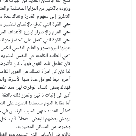
منح الله الإنسان العديد من الهبات من
وزوده بالكثير من المزايا المختلفة وا
التطرق إلى مفهوم القدرة وهناك عدة مف
-هي القوة التي تدفع بالإنسان للتغيير 
-هي العزم والإصرار لبلوغ الأهداف الم
-هي القوة التي تعمل على تحفيز جوانب
عرفها البروفسور والعالم النفسي الكس 
“هي الطاقة الكامنة في النفس البشرية 
كان تفاعل تلك القوى قوياً ، كان تأثيره
لذا فإن كل امرأة تمتلك من القوى الكا
أخرى تبعا لعوامل عدة منها الأسرة، والم
فهناك بعض النساء توفرت لهن منذ طفولت
أدى الى إثبات ذاتهن وتعزز ذلك بالثقة 
أما مقالنا اليوم سيسلط الضوء على ال
كما أن العديد منهن السبب الرئيس في
يهمش بعضهم البعض ، فمثلاً الأم داخل 
وغيرها من المسائل المصيرية.
فالام هي الأساس الذي تستمد منه الفتاه