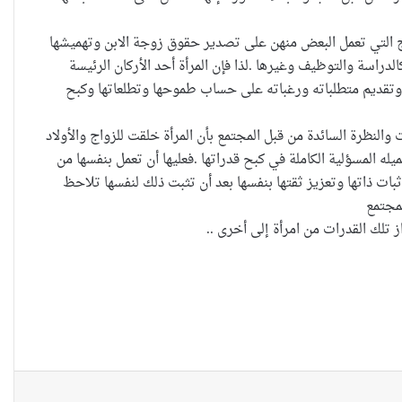
حضانة الاطفال بين النص القانوني
لزوج التي تعمل البعض منهن على تصدير حقوق زوجة الابن وتهميشها
والمصلحة الانسانية
راسة والتوظيف وغيرها .لذا فإن المرأة أحد الأركان الرئيسة
 وتقديم متطلباته ورغباته على حساب طموحها وتطلعاتها وكبح
خطأ مهني في الموقع الرسمي لـ
ت والنظرة السائدة من قبل المجتمع بأن المرأة خلقت للزواج والأولاد
مجلس القضاء الأعلى”سردية تُضعف
له المسؤلية الكاملة في كبح قدراتها .فعليها أن تعمل بنفسها من
الضحية وتفتح باب التبرير للجريمة”
إثبات ذاتها وتعزيز ثقتها بنفسها بعد أن تثبت ذلك لنفسها تلاحظ
لمجتمع
از تلك القدرات من امرأة إلى أخرى ..
حين تُحاكم الضحية بعد موتها
حين يصبح العمل الذي نحبّه عبئًا نخاف
منه