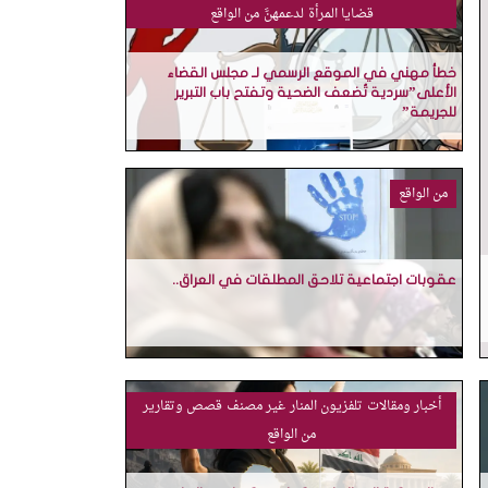
قضايا المرأة
لدعمهنَّ
من الواقع
خطأ مهني في الموقع الرسمي لـ مجلس القضاء
الأعلى”سردية تُضعف الضحية وتفتح باب التبرير
للجريمة”
من الواقع
عقوبات اجتماعية تلاحق المطلقات في العراق..
أخبار ومقالات
تلفزيون المنار
غير مصنف
قصص وتقارير
من الواقع