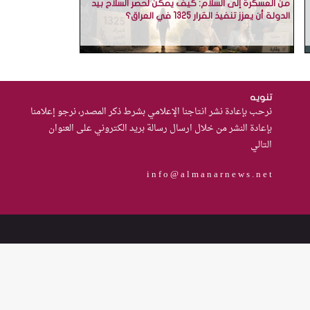
من العسكرة إلى السلام: كيف يمكن لحصر السلاح بيد
الدولة أن يعزز تنفيذ القرار 1325 في العراق؟
تنويه
نرحب بإعادة نشر انتاجنا الإعلامي بشرط ذكر المصدر، نرجو إعلامنا
بإعادة النشر من خلال ارسال رسالة بريد الكتروني على العنوان
التالي
i n f o @ a l m a n a r n e w s . n e t