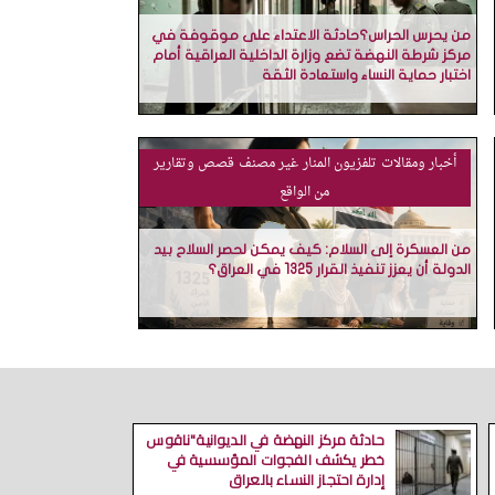
من يحرس الحراس؟حادثة الاعتداء على موقوفة في
مركز شرطة النهضة تضع وزارة الداخلية العراقية أمام
اختبار حماية النساء واستعادة الثقة
أخبار ومقالات
تلفزيون المنار
غير مصنف
قصص وتقارير
من الواقع
من العسكرة إلى السلام: كيف يمكن لحصر السلاح بيد
الدولة أن يعزز تنفيذ القرار 1325 في العراق؟
حادثة مركز النهضة في الديوانية"ناقوس
خطر يكشف الفجوات المؤسسية في
إدارة احتجاز النساء بالعراق