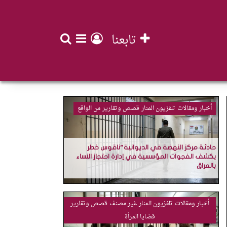
تابعنا
بحث عن
تسجيل الدخول
إضافة عمود جان
أخبار ومقالات
تلفزيون المنار
قصص وتقارير
من الواقع
حادثة مركز النهضة في الديوانية”ناقوس خطر
يكشف الفجوات المؤسسية في إدارة احتجاز النساء
بالعراق
أخبار ومقالات
تلفزيون المنار
غير مصنف
قصص وتقارير
قضايا المرأة