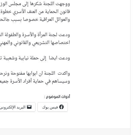
ووجهت اللجنة شكرها إلى مجلس الوزراء
قانون الحماية من العنف الأسري خطوة
والعوائل العراقية خصوصا بسبب جائحة ك
ودعت لجنة المرأة والأسرة والطفولة ال
اختصاصها التشريعي والقانوني والمهني
ودعت ايضا إلى حملة نيابية وشعبية ت
واكدت اللجنة ان ابوابها مفتوحة ونرح
وسيساهم في حماية أفراد الأسرة جميعا
أدوات الموضوع :
فيس بوك
البريد الإلكتروني
لينكدإن
مشاركة عبر البريد
طباعة