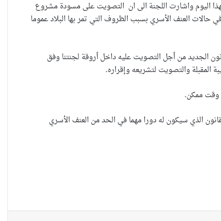
لهذا اليوم واشارت اللجنة الى ان التصويت على مسودة مشروع
الات العنف الأسري بسبب الظروف التي تمر بها البلاد عموما
الدروس المستفادة والتعلم من حماية
النساء في بيئة العمل(2)
انون الجديد من أجل التصويت عليه داخل أروقة لجنتنا وفق
 المقبلة والتصويت لتشريعه وإقراره.
استثناء الإيزيديات من شرط القبول
الجامعي..إنصاف متأخر ام دعاية انتخابية
 وقت ممكن.
؟
نون الذي سيكون له دورا مهما في الحد من العنف الأسري
عندما يكون القانون محرضاً وغير
عادلاَ تدفع النساء الثمن باهضاَ
امهات صغيرات يواجهن الموت وخطر
الامراض