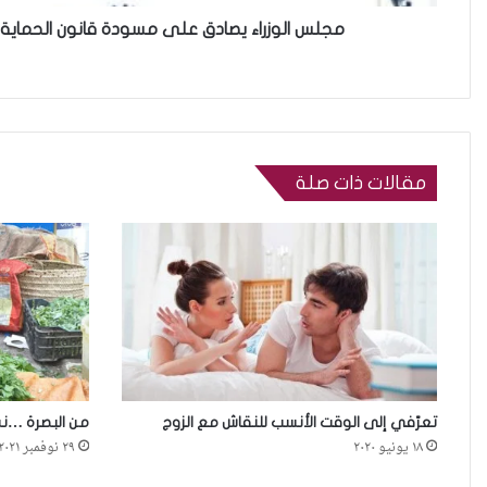
مجلس الوزراء يصادق على مسودة قانون الحماية
مقالات ذات صلة
تعرّفي إلى الوقت الأنسب للنقاش مع الزوج
من البصرة …نس
١٨ يونيو ٢٠٢٠
٢٩ نوفمبر ٢٠٢١