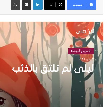
فيسبوك
X
أقرأ التالي
الاسرة والمجتمع
٧ يناير ٢٠٢٦
ليلى لم تلتق بالذئب