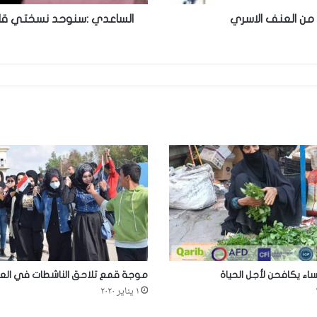
 من العنف الاسري
الساعدي :سنوحد نسختي قانو
اء يكافحن لأجل الحياة
موجة قمع تلاحق الناشطات في العر
١ يناير ٢٠٢٠