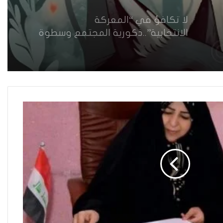
لا تكافؤ في “المعركة
الانتخابية”..ذكورية المجتمع وسطوة
الأحزاب وقلة الموارد تبدد حظوظ
المرشحات المستقلات للفوز بمقاعد
نيابية
الدروس المستفادة والتعلم من حماية
النساء في بيئة العمل(7)
الدروس المستفادة والتعلم من حماية
النساء في بيئة العمل(2)
استثناء الإيزيديات من شرط القبول
الجامعي..إنصاف متأخر ام دعاية انتخابية
؟