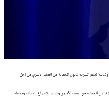
لثلاثاء الرابع من شهر آب الجاري ٢٠٢٠ الى حملة تضامنية شعبية ونيابية لدعم تشريع قانون الحماية من العنف الاسري من اجل
انون الحماية من العنف الأسري وتدعو للإسراع بإرساله وبحملة