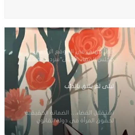
نظرة قانونية حول حقوق المرأة”قاصرات
قاصرات تحت خيمة الحرمان”
خطأ مهني في الموقع الرسمي لـ
مجلس القضاء الأعلى”سردية تُضعف
الضحية وتفتح باب التبرير للجريمة”
ليلى لم تلتق بالذئب
استقلال القضاء… الضمانة الحقيقية
لحقوق المرأة في دولة القانون