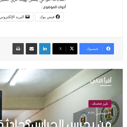
أدوات الموضوع :
فيس بوك
البريد الإلكتروني
لينكدإن
مشاركة عبر البريد
طباعة
فيسبوك
X
أقرأ التالي
قصص وتقارير
١٤ يونيو ٢٠٢٦
من يحمي كرامة الضحية 