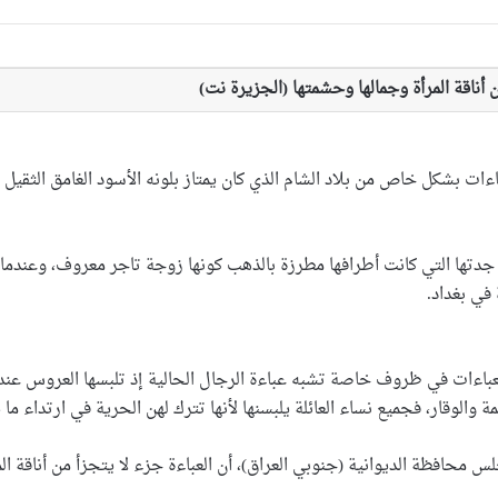
ن أناقة المرأة وجمالها وحشمتها (الجزيرة نت)
ءات بشكل خاص من بلاد الشام الذي كان يمتاز بلونه الأسود الغامق الثقيل ا
ءة جدتها التي كانت أطرافها مطرزة بالذهب كونها زوجة تاجر معروف، وعندم
في بغداد.
اءات في ظروف خاصة تشبه عباءة الرجال الحالية إذ تلبسها العروس عند ز
مة والوقار، فجميع نساء العائلة يلبسنها لأنها تترك لهن الحرية في ارتداء 
حافظة الديوانية (جنوبي العراق)، أن العباءة جزء لا يتجزأ من أناقة المر