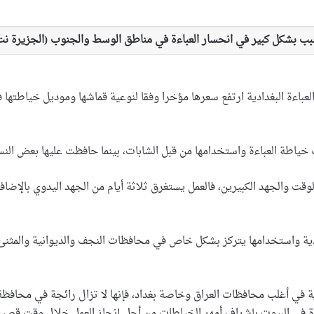
تسبب بشكل كبير في انحسار العباءة في مناطق الوسط والجنوب (الجزيرة نت
دادية واستخدامها يتركز بشكل خاص في محافظات النجف والديوانية والمثنى
ية في أغلب محافظات العراق وخاصة بغداد، فإنها لا تزال رائجة في محاف
رة في البيوت بإشراف أمهر الخياطات من أجل إنجاز العمل خلال وقت قصير 