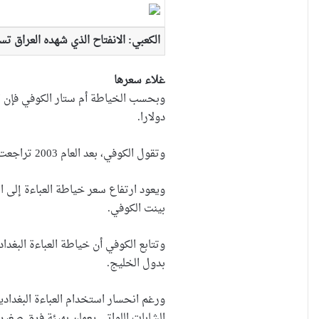
الكعبي: الانفتاح الذي شهده العراق 
غلاء سعرها
دولارا.
وتقول الكوفي، بعد العام 2003 تراجعت خياطة العباءة واستخدامها من قبل الشابات، بينما حافظت عليها بعض النساء الكبيرات سنا وكذلك بعض النساء متوسطات العمر.
بينت الكوفي.
وتتابع الكوفي أن خياطة العباءة البغ
بدول الخليج.
ورغم انحسار استخدام العباءة البغداد
الشابات اللواتي يعملن بهيئة فرق صغي