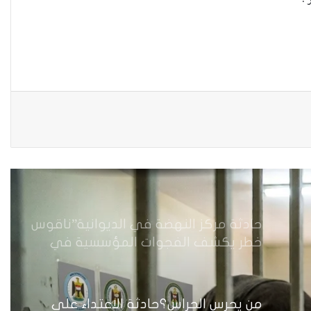
“تُكافح الألغام” وتتحدى الصعاب .
لماذا فشلت أغلب الاحزاب الناشئة في
العراق ؟
حادثة مركز النهضة في الديوانية”ناقوس
خطر يكشف الفجوات المؤسسية في
إدارة احتجاز النساء بالعراق
من يحرس الحراس؟حادثة الاعتداء على
موقوفة في مركز شرطة النهضة تضع
وزارة الداخلية العراقية أمام اختبار حماية
النساء واستعادة الثقة
من يحمي كرامة الضحية بعد رحيلها؟