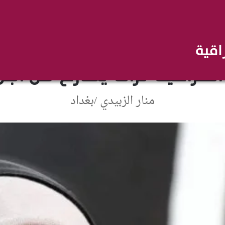
قصص وتقارير
العراقية تراث يصارع من اجل
منار الزبيدي /بغداد