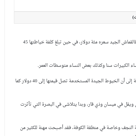
)
حضانة الاطفال بين النص القانوني
والمصلحة الانسانية
وبحسب الخياطة أم ستار الكوفي فإن العباءة البغدادية ارتفع سعرها مؤخرا وفقا لنوعية قماشها وموديل خياطتها فالقماش الجيد سعره مئة دولار، في حين تبلغ كلفة خياطتها 45
خطأ مهني في الموقع الرسمي لـ
مجلس القضاء الأعلى”سردية تُضعف
الضحية وتفتح باب التبرير للجريمة”
ويعود ارتفاع سعر خياطة العباءة إلى الوقت والجهد الكبيرين، فالعمل يستغرق ثلاثة أيام من الجهد اليدوي بالإضافة إلى أن الخيوط الجيدة المستخدمة تصل قيمتها إلى 40 دولار كما
محنة المرأة العراقية.. صراعات نسوية
،استغلال سياسي ،منافع شخصية.
 ويقل في ميسان وذي قار، وبدا يتلاشى في البصرة التي تأثرت
ظة النجف وخاصة في منطقة الكوفة، فقد أصبحت مهنة للكثير من
المراة العراقية في الخطوط الأمامية
.