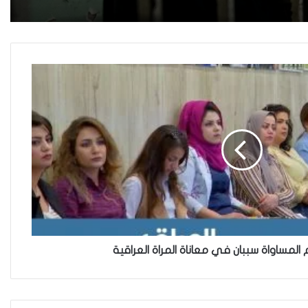
حضانة الاطفال بين النص القانوني
والمصلحة الانسانية
فاطمة مسلم من الأنبار..أجلت حلم
المحاماة وتقدمت للعمل في مكافحة
الألغام
ريبورتاج “نون النسوة السياسية” يتحدث
عن تحديات مشاركة المرأة العراقية في
العملية السياسية
م المساواة سببان في معاناة المراة العراقية
بضغوط من الأزواج و بتسويات عشائرية:
أكثر من 52 % من العراقيات يتنازلن عن
حقوقهن للحصول على الطلاق