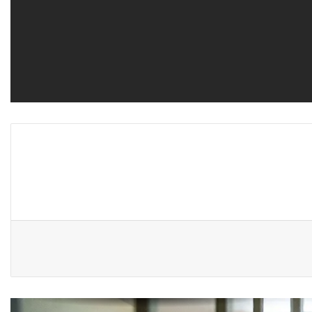
ريبورتاج “نون النسوة السياسية” يتحدث
عن تحديات مشاركة المرأة العراقية في
العملية السياسية
بضغوط من الأزواج و بتسويات عشائرية:
أكثر من 52 % من العراقيات يتنازلن عن
حقوقهن للحصول على الطلاق
زنا المحارم في كركوك: ضحايا مجبرات
على الصمت في غياب أي مُعين
أرامل الحرب في ديالى…هكذا تعيش.