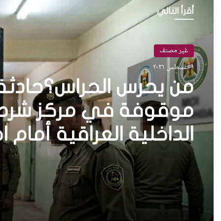
أقرأ التالي
غير مصنف
١ أغسطس ٢٠٢٦
من يحرس الحراس؟حادثة 
موقوفة في مركز شرطة 
الداخلية العراقية أمام ا
واستعادة الثقة