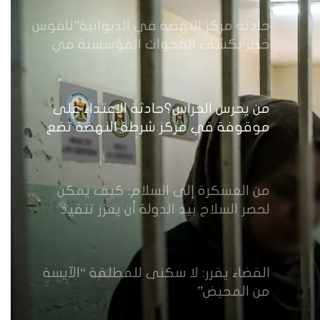
حادثة مركز النهضة في الديوانية”ناقوس
خطر يكشف الفجوات المؤسسية في
إدارة احتجاز النساء بالعراق
من يحرس الحراس؟حادثة الاعتداء على
موقوفة في مركز شرطة النهضة تضع
وزارة الداخلية العراقية أمام اختبار حماية
النساء واستعادة الثقة
من العسكرة إلى السلام: كيف يمكن
لحصر السلاح بيد الدولة أن يعزز تنفيذ
القرار 1325 في العراق؟
القضاء يقرر: لا سكنى للمطلقة “الآيسة
من المحيض”