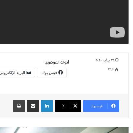
٣١ يناير ٢٠٢٠
أدوات الموضوع :
٣٩٥
فيس بوك
البريد الإلكتروني
لينكدإن
مشاركة عبر البريد
طباعة
فيسبوك
X