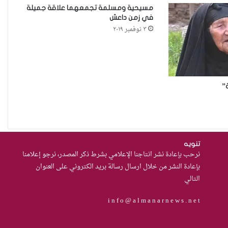
مسيحية ومسلمة تجمعهما علاقة جميلة
مجبرات على الصمت في غياب أي
في زمن داعش
مُعين
٣ نوفمبر ٢٠١٩
أرامل الحرب في ديالى…هكذا
تعيش.
”
حادثة مركز النهضة في
الديوانية”ناقوس خطر يكشف
الفجوات المؤسسية في إدارة
تنويه
نرحب بإعادة نشر انتاجنا الإعلامي بشرط ذكر المصدر، نرجو إعلامنا
احتجاز النساء بالعراق
بإعادة النشر من خلال ارسال رسالة بريد الكتروني على العنوان
من يحرس الحراس؟حادثة الاعتداء
التالي
على موقوفة في مركز شرطة
i n f o @ a l m a n a r n e w s . n e t
النهضة تضع وزارة الداخلية العراقية
أمام اختبار حماية النساء واستعادة
الثقة