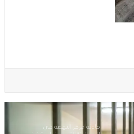
العراقية في العملية السياسية
بضغوط من الأزواج و بتسويات
عشائرية: أكثر من 52 % من العراقيات
يتنازلن عن حقوقهن للحصول على
الطلاق
زنا المحارم في كركوك: ضحايا
مجبرات على الصمت في غياب أي
مُعين
أرامل الحرب في ديالى…هكذا
تعيش.
حادثة مركز النهضة في