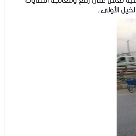
دمية تعمل على رفع َومعالجة النفايات