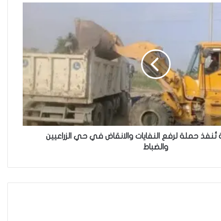
والمصلحة الانسانية
فاطمة مسلم من الأنبار..أجلت حلم
المحاماة وتقدمت للعمل في
مكافحة الألغام
ريبورتاج “نون النسوة السياسية”
يتحدث عن تحديات مشاركة المرأة
العراقية في العملية السياسية
ة تُنفذ حملة لرفع النفايات والانقاض في حي الزراعيين
والضباط
بضغوط من الأزواج و بتسويات
عشائرية: أكثر من 52 % من العراقيات
يتنازلن عن حقوقهن للحصول على
الطلاق
زنا المحارم في كركوك: ضحايا