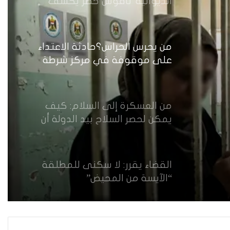
الديوانية”ناقوس خطر يكشف
الفجوات المؤسسية في إدارة
احتجاز النساء بالعراق
من يحرس الحراس؟حادثة الاعتداء
على موقوفة في مركز شرطة
النهضة تضع وزارة الداخلية العراقية
أمام اختبار حماية النساء واستعادة
الثقة
من العسكرة إلى السلام: كيف
يمكن لحصر السلاح بيد الدولة أن
يعزز تنفيذ القرار 1325 في العراق؟
القضاء يقرر: لا سكنى للمطلقة
“الآيسة من المحيض”
حضانة الاطفال بين النص القانوني