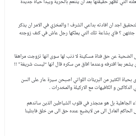
التي تظهر حقيقتها بعد ان يتنعم بالحرية ويبدا حياة جديدة
تحقيق اجد ان افادته بداعي الشرف ! والمخزي في الامر ان يذكر
ثثهن ؟ فاي بشاعة تلك التي يملكها رجل عاش في كنف زوجته
حضانة الاطفال بين النص القانوني
ل الضحية عن حق فتاة مسكينة لا ذنب لها سوى انها تزوجت مراهقا
والمصلحة الانسانية
شعر بما اقترفه وعندما افاق من سكره قال انها “ليست شريفة” !!
 بحياة الكثير من البريئات اللواتي اصبحن سيرة عار على السن
خطأ مهني في الموقع الرسمي لـ
الدكاكين و الكافيهات مع الاركيلة والمخدرات .
مجلس القضاء الأعلى”سردية
تهاء الجاهلية بل هو متجذر في قلوب الشياطين الذين ساندهم
تُضعف الضحية وتفتح باب التبرير
للجريمة”
الحاكم العادل الى من لايضيع عنده حق الى من خلق فابتلينا
حين تُحاكم الضحية بعد موتها