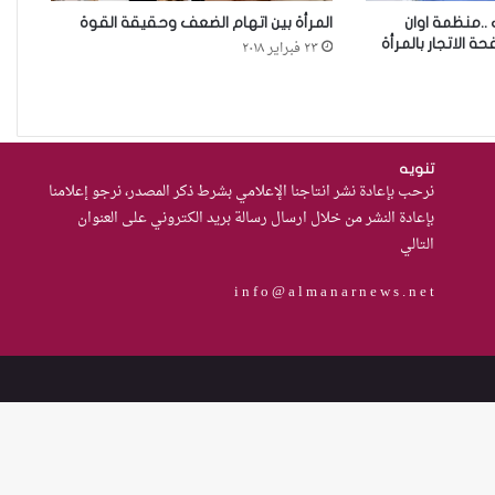
 ..منظمة اوان
المرأة بين اتهام الضعف وحقيقة القوة
 الاتجار بالمرأة
٢٣ فبراير ٢٠١٨
حادثة مركز النهضة في
الديوانية”ناقوس خطر يكشف
الفجوات المؤسسية في إدارة
احتجاز النساء بالعراق
تنويه
من يحرس الحراس؟حادثة الاعتداء
نرحب بإعادة نشر انتاجنا الإعلامي بشرط ذكر المصدر، نرجو إعلامنا
على موقوفة في مركز شرطة
بإعادة النشر من خلال ارسال رسالة بريد الكتروني على العنوان
النهضة تضع وزارة الداخلية العراقية
التالي
أمام اختبار حماية النساء واستعادة
i n f o @ a l m a n a r n e w s . n e t
الثقة
مئة يوم على اغتيال ينار محمد. لم
يُدان أحد حتى الآن.!
من العسكرة إلى السلام: كيف
يمكن لحصر السلاح بيد الدولة أن
يعزز تنفيذ القرار 1325 في العراق؟