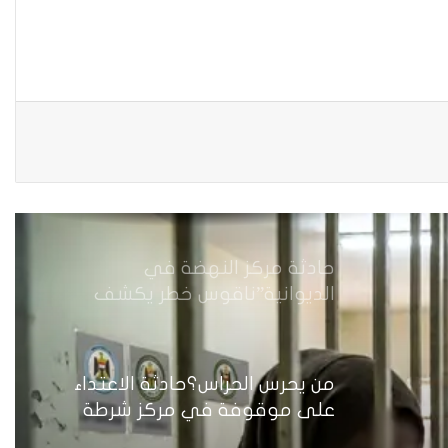
حين يصبح العمل الذي نحبّه عبئًا
نخاف منه
من جريمة قتل إلى بنية استغلال…
كيف يُسَلَّع جسد المرأة في اقتصاد
الهيمنة
حادثة مركز النهضة في
الديوانية”ناقوس خطر يكشف
الفجوات المؤسسية في إدارة
احتجاز النساء بالعراق
من يحرس الحراس؟حادثة الاعتداء
على موقوفة في مركز شرطة
النهضة تضع وزارة الداخلية العراقية