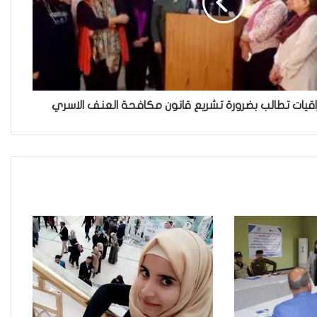
خطأ مهني في الموقع الرسمي لـ
مجلس القضاء الأعلى”سردية
تُضعف الضحية وتفتح باب التبرير
للجريمة”
اقيات تطالب بضرورة تشريع قانون مكافحة العنف الاسري
حين تُحاكم الضحية بعد موتها
حين يصبح العمل الذي نحبّه عبئًا
نخاف منه
من جريمة قتل إلى بنية استغلال…
كيف يُسَلَّع جسد المرأة في اقتصاد
الهيمنة