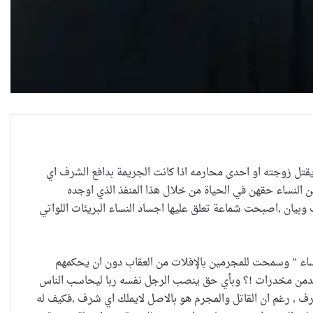
ذي يقتل زوجته او احدى محارمه اذا كانت الجريمة بدافع الشرف اي
من النساء حقهن في الحياة من خلال هذا المنفذ الذي اوجده
يان ,اصبحت شماعة تعلق عليها اجساد النساء البريئات اللواتي
ساء ” وسمحت للمجرمين بالإفلات من العقاب دون ان يحكمهم
دمن مخدرات !؟ وبأي حق ينصب الرجل نفسه ربا ليحاسب الناس
ف , رغم ان القاتل والمجرم هو بالاصل لايملك اي شرف ,فكيف له