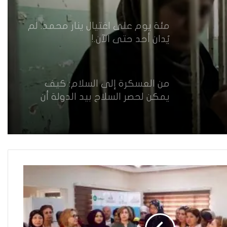
أمام اختبار حماية النساء واستعادة
الثقة
مئة يوم على اغتيال ينار محمد. لم
يُدان أحد حتى الآن.!
من العسكرة إلى السلام: كيف
يمكن لحصر السلاح بيد الدولة أن
يعزز تنفيذ القرار 1325 في العراق؟
القضاء يقرر: لا سكنى للمطلقة
“الآيسة من المحيض”
حضانة الاطفال بين النص القانوني
والمصلحة الانسانية