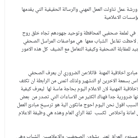
رشة عمل تناولت العمل المهني والرسالة الحقيقية التي يقدمها
بير في لملمة صحفيي المحافظة وتوحيد جهودهم تجاه خلق روح
ء التي لاحظت تفاعل الشباب معها هي مواصفات المراسل الصحفي
جيد للمقابلة الصحفية وكيفية التعامل مع الضيف كل هذه الامور
مبادئ اخلاقية المهنة قائلا:من الضروري ان يعرف الصحفي
العراقية تكسر القيد نحو فضاء
اس بسمعة الاخرين او التشهير ولذلك اتمنى من الرابطة ان تكثف
الحرية
خلاقية المهنية لان الاعلام اليوم بحاجة ماسة لها ليعرف كيفية
 لانها ضرورية جدا فهناك الكثير من الاساءات التي تصدر من بعض
السبب اقول نحن اليوم احوج مانكون الية هو ترسيخ مبادئ العمل
“كون آي” لماذا تركت وظيفتها
 امانة واخلاص لكسب ثقة الراي العام وهذه هي وظيفة الاعلام
الحكومية وفتحت مطعم ؟
 مستوى العراق تعنى بشؤون الصحفيين والاعلاميين الشباب وهي