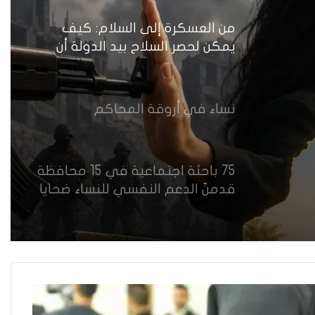
أمام اختبار حماية النساء واستعادة
الثقة
من العسكرة إلى السلام: كيف
يمكن لحصر السلاح بيد الدولة أن
يعزز تنفيذ القرار 1325 في العراق؟
نساء في أروقة المحاكم
75 باحثة اجتماعية في 15 محافظة
قدمنّ الدعم النفسي للنساء ضحايا
العنف في العراق
هل يرفض إيزيديو العراق أطفال
ناجيتهم من داعش؟