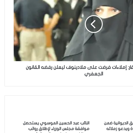
العراقية تكسر القيد نحو فضاء
الحرية
“كون آي” لماذا تركت وظيفتها
الحكومية وفتحت مطعم ؟
ار: إملاءات فرضت على ملادينوف ليعلن رفضه القانون
الجعفري
نينوى تسجل اعلى رقم بتصديق
عقود الزواج خارج المحكمة خلال
شهر كانون الثاني
زيدان يبارك فوز السيدات الفائزات
في انتخابات رابطة القاضيات
حق الديوانية ضمن
النائب عبد الحسين الموسوي يستحصل
العراقية
دة ويدعو زملائه
موافقة مجلس الوزراء لإطلاق رواتب