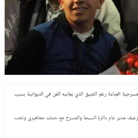
ر مسرحية العباءة رغم الضيق الذي يعانيه الفن في الديوانية بسبب
 رغيف مدير عام دائرة السينما والمسرح مع حتشد جماهيري ونخب