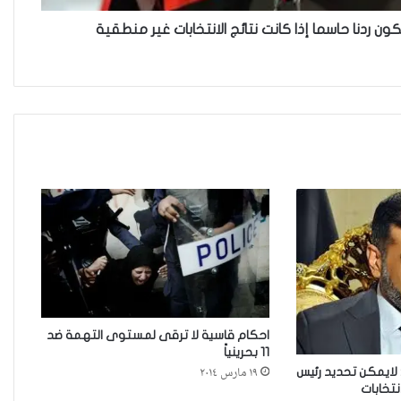
ن ردنا حاسما إذا كانت نتائج الانتخابات غير منطقية
نينوى تسجل اعلى رقم بتصديق
عقود الزواج خارج المحكمة خلال
شهر كانون الثاني
زيدان يبارك فوز السيدات الفائزات
في انتخابات رابطة القاضيات
العراقية
مقاهي النساء في العراق استراحة
وخصوصية
احكام قاسية لا ترقى لمستوى التهمة ضد
11 بحرينياً
من يحرس الحراس؟حادثة الاعتداء
١٩ مارس ٢٠١٤
: لايمكن تحديد رئيس
على موقوفة في مركز شرطة
انتخابات