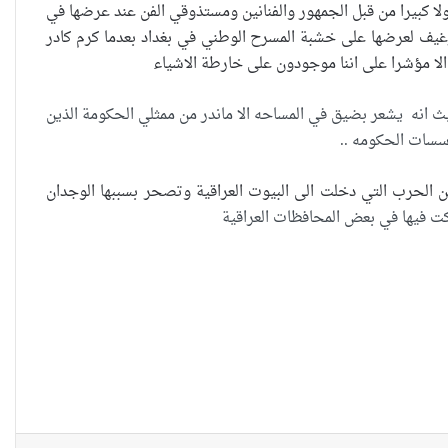
ولا كبيرا من قبل الجمهور والفنانين ومستذوقي الفن عند عرضها في
رغيف لعرضها على خشبة المسرح الوطني في بغداد بعدما كرم كادر
العراقية تكسر القيد نحو فضاء
الحرية
ث انه يشعر بضيق في المساحه الا ماندر من ممثلي الحكومة الذين
سات الحكومه ..
“كون آي” لماذا تركت وظيفتها
 الحرب التي دخلت الى البيوت العراقية وتصحر بسببها الوجدان
الحكومية وفتحت مطعم ؟
كت فيها في بعض المحافظات العراقية
نينوى تسجل اعلى رقم بتصديق
عقود الزواج خارج المحكمة خلال
شهر كانون الثاني
زيدان يبارك فوز السيدات الفائزات
في انتخابات رابطة القاضيات