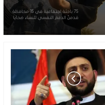
75 باحثة اجتماعية في 15 محافظة
قدمنّ الدعم النفسي للنساء ضحايا
العنف في العراق
هل يرفض إيزيديو العراق أطفال
ناجيتهم من داعش؟
العراقية تكسر القيد نحو فضاء
الحرية
“كون آي” لماذا تركت وظيفتها
الحكومية وفتحت مطعم ؟