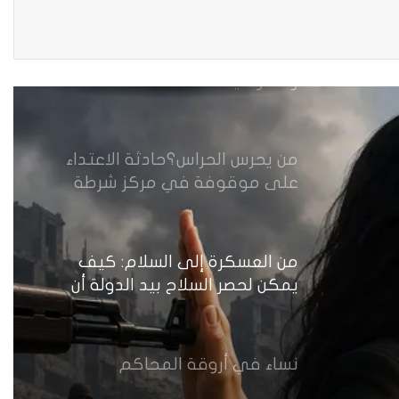
العراقية
مقاهي النساء في العراق استراحة
وخصوصية
من يحرس الحراس؟حادثة الاعتداء
على موقوفة في مركز شرطة
النهضة تضع وزارة الداخلية العراقية
أمام اختبار حماية النساء واستعادة
الثقة
من العسكرة إلى السلام: كيف
يمكن لحصر السلاح بيد الدولة أن
يعزز تنفيذ القرار 1325 في العراق؟
نساء في أروقة المحاكم