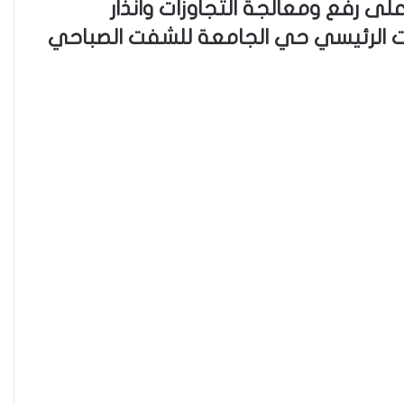
على رفع ومعالجة التجاوزات وانذار
ت الرئيسي حي الجامعة للشفت الصباحي
فاطمة مسلم من الأنبار..أجلت حلم
المحاماة وتقدمت للعمل في مكافحة
الألغام
ريبورتاج “نون النسوة السياسية” يتحدث
عن تحديات مشاركة المرأة العراقية في