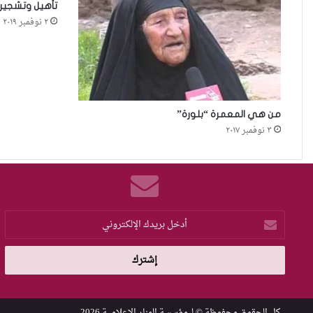
تأهيل وتشجير
٢ نوفمبر ٢٠١٩
من هي المعمرة “بلورة”
٣ نوفمبر ٢٠١٧
أدخل
بريدك
الإلكتروني
كل الحقوق محفوظة © لـ
مؤسسة المنار الإعلامية
2026