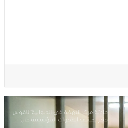
العملية السياسية
بضغوط من الأزواج و بتسويات عشائرية:
أكثر من 52 % من العراقيات يتنازلن عن
حقوقهن للحصول على الطلاق
زنا المحارم في كركوك: ضحايا مجبرات
على الصمت في غياب أي مُعين
أرامل الحرب في ديالى…هكذا تعيش.
حادثة مركز النهضة في الديوانية”ناقوس
خطر يكشف الفجوات المؤسسية في
إدارة احتجاز النساء بالعراق