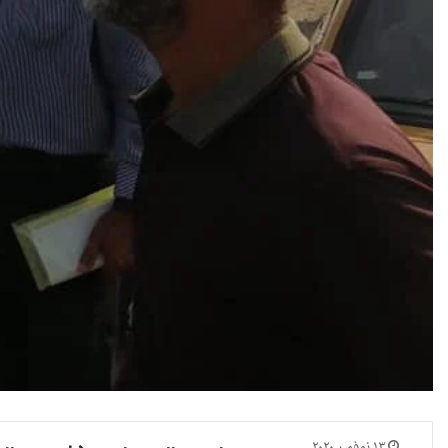
١٣ نوفمبر ٢٠٢٠