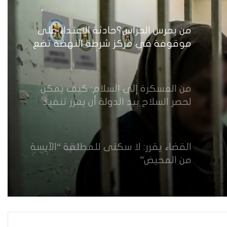
من يحرس الحراس؟حادثة الاعتداء على
موقوفة في مركز شرطة النهضة تضع
وزارة الداخلية العراقية أمام اختبار حماية
النساء واستعادة الثقة
من العسكرة إلى السلام: كيف يمكن
لحصر السلاح بيد الدولة أن يعزز تنفيذ
القرار 1325 في العراق؟
القضاء يقرر: لا سكنى للمطلقة “الآيسة
من المحيض”
حضانة الاطفال بين النص القانوني
والمصلحة الانسانية