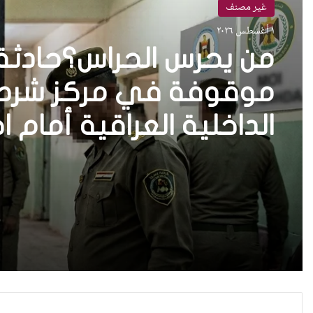
غير مصنف
١ أغسطس ٢٠٢٦
من يحرس الحراس؟حادثة 
موقوفة في مركز شرطة 
الداخلية العراقية أمام ا
واستعادة الثقة