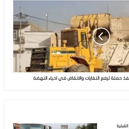
فاطمة مسلم من الأنبار..أجلت حلم
المحاماة وتقدمت للعمل في مكافحة
الألغام
ريبورتاج “نون النسوة السياسية” يتحدث
عن تحديات مشاركة المرأة العراقية في
العملية السياسية
فذ حملة لرفع النفايات والانقاض في احياء النهضة
بضغوط من الأزواج و بتسويات عشائرية:
أكثر من 52 % من العراقيات يتنازلن عن
حقوقهن للحصول على الطلاق
زنا المحارم في كركوك: ضحايا مجبرات
لقبلية
على الصمت في غياب أي مُعين