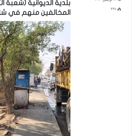
بلدية الديوانية (شعبة ال
٢٣٥
المخالفين منهم في شار