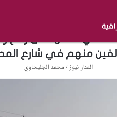
تلفزيون المنار
 المدني تعمل على رفع ومعا
لفين منهم في شارع المص
المنار نيوز / محمد الجليحاوي