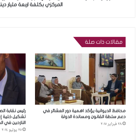
المركزي بكلفة اربعة مليار دينار
مقالات ذات صلة
محافظ الديوانية يؤكد اهمية دور العشائر في
رئيس نقابة الص
دعم سلطة القانون ومساندة الدولة
تشكيل خلية إ
النازحين في ا
٢٨ فبراير ٢٠١٥
٢٥ يوليو ٢٠١٤