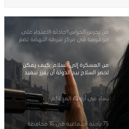
وخصوصية
من يحرس الحراس؟حادثة الاعتداء على
موقوفة في مركز شرطة النهضة تضع
وزارة الداخلية العراقية أمام اختبار حماية
النساء واستعادة الثقة
من العسكرة إلى السلام: كيف يمكن
لحصر السلاح بيد الدولة أن يعزز تنفيذ
القرار 1325 في العراق؟
نساء في أروقة المحاكم
75 باحثة اجتماعية في 15 محافظة