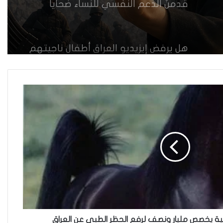
قدمنّ الدعم النفسي للنساء ضحايا
العنف في العراق
هل يرفض إيزيديو العراق أطفال ناجيتهم
من داعش؟
العراقية تكسر القيد نحو فضاء الحرية
“كون آي” لماذا تركت وظيفتها
الحكومية وفتحت مطعم ؟
نينوى تسجل اعلى رقم بتصديق عقود
الزواج خارج المحكمة خلال شهر كانون
سية يخصص مليار ونصف لرفع الحظر الطبي عن العراق