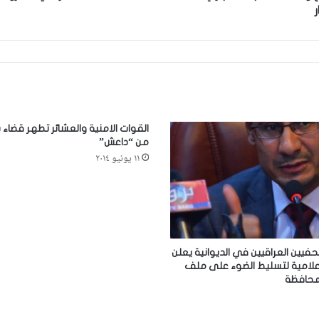
القوات الامنية والعشائر تطهر قضاء 
من “داعش”
١١ يونيو ٢٠١٤
حفيين العراقيين في الديوانية يعلن
علامية لتسليط الضوء على ملف
لمحافظة