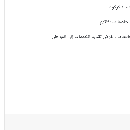
العراقية تكسر القيد نحو فضاء الحرية
تصاد كركوك
 الخاصة بشركاتهم
“كون آي” لماذا تركت وظيفتها
الحكومية وفتحت مطعم ؟
نينوى تسجل اعلى رقم بتصديق عقود
الزواج خارج المحكمة خلال شهر كانون
الثاني
زيدان يبارك فوز السيدات الفائزات في
انتخابات رابطة القاضيات العراقية
مقاهي النساء في العراق استراحة