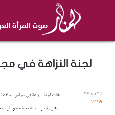
لجنة النزاهة في مجلس كركو
٣ مايو ٢٠١٤
قالت لجنة النزاهة في مجلس محافظة كركوك اليوم إن 600 مشروع خدمي واستراتيجي ، توقف لعدم إقرار الموا
١٬٨٨٦
وقال رئيس اللجنة نجاة حسن ان المحافظة بحاجة إلى أكثر من 580 مليار