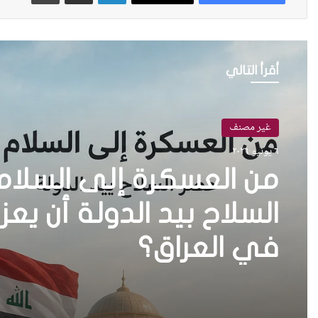
أقرأ التالي
غير مصنف
٦ يونيو ٢٠٢٦
من العسكرة إلى السلا
في العراق؟