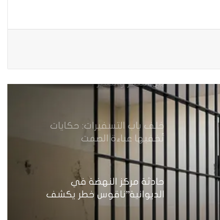
عقوبات اجتماعية تلاحق المطلقات
في العراق..
مارسيل السلطاني …رحلة مجهدة
بين التنمر والتميز .
خلف باب التسفيرات: حكايات
تُخفيها عباءة الصمت
حادثة مركز النهضة في
الديوانية”ناقوس خطر يكشف
الفجوات المؤسسية في إدارة
احتجاز النساء بالعراق