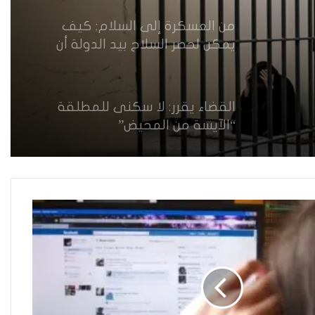
من العسكرة إلى السلام: كيف
يمكن لحصر السلاح بيد الدولة أن
يعزز تنفيذ القرار 1325 في العراق؟
القضاء يقرر: لا سكنى للمطلقة
“الآيسة من المحيض”
حضانة الاطفال بين النص القانوني
والمصلحة الانسانية
خطأ مهني في الموقع الرسمي لـ
مجلس القضاء الأعلى”سردية
تُضعف الضحية وتفتح باب التبرير