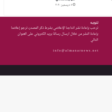
٥ ديسمبر ٢٠٢٠
خلف باب التسفيرات: حكايات
تُخفيها عباءة الصمت
تنويه
نرحب بإعادة نشر انتاجنا الإعلامي بشرط ذكر المصدر، نرجو إعلامنا
بإعادة النشر من خلال ارسال رسالة بريد الكتروني على العنوان
التالي
حادثة مركز النهضة في
الديوانية”ناقوس خطر يكشف
i n f o @ a l m a n a r n e w s . n e t
الفجوات المؤسسية في إدارة
احتجاز النساء بالعراق
من العسكرة إلى السلام: كيف
يمكن لحصر السلاح بيد الدولة أن
يعزز تنفيذ القرار 1325 في العراق؟
القضاء يقرر: لا سكنى للمطلقة
“الآيسة من المحيض”