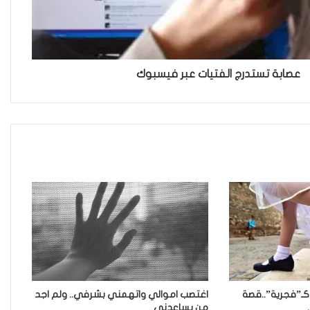
للجريمة”
حين يصبح العمل الذي نحبّه عبئًا
نخاف منه
عصابة تستدرج الفتيات عبر فيسبوك
المرأة العراقية في مراكز صنع
القرار” حضور ضعيف وآمال كبيرة”
عقوبات اجتماعية تلاحق المطلقات
في العراق..
مارسيل السلطاني …رحلة مجهدة
بين التنمر والتميز .
كـ”فجرية”..قصة
اغتصب اموالي واتهمني بشرفي.. ولم اجد
من يساعدني