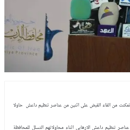
ة تمكنت من القاء القبض على اثنين من عناصر تنظيم داعش حاولا
عناصر تنظيم داعش الارهابي اثناء محاولاتهم التسلل للمحافظة