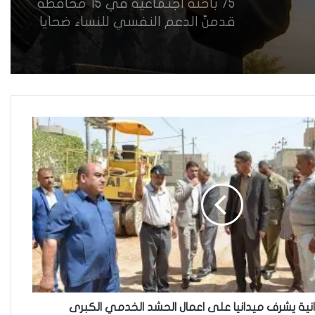
75 باحثة اجتماعية في 15 محافظة
قدمنّ الدعم النفسي للنساء ضحايا
العنف في العراق
هل يرفض إيزيديو العراق أطفال
ناجيتهم من داعش؟
العراقية تكسر القيد نحو فضاء
الحرية
“كون آي” لماذا تركت وظيفتها
الحكومية وفتحت مطعم ؟
نية يشرف ميدانيا على اعمال الحشد الخدمي الكبرى