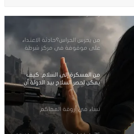
مقاهي النساء في العراق استراحة
وخصوصية
من يحرس الحراس؟حادثة الاعتداء
على موقوفة في مركز شرطة
النهضة تضع وزارة الداخلية العراقية
أمام اختبار حماية النساء واستعادة
الثقة
من العسكرة إلى السلام: كيف
يمكن لحصر السلاح بيد الدولة أن
يعزز تنفيذ القرار 1325 في العراق؟
نساء في أروقة المحاكم