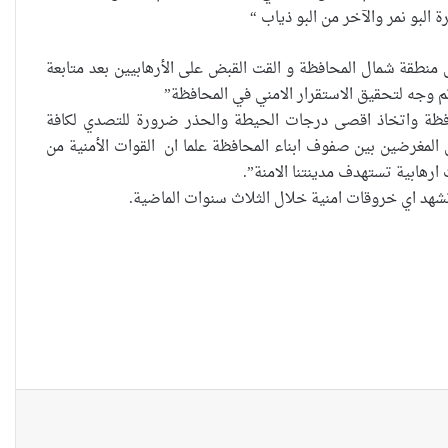
العراقية تكسر القيد نحو فضاء
 البو نمر والآخر من البو ذياب “
الحرية
منطقة شمال المحافظة و القت القبض على الأرهابيين بعد متابعة
م وجه لتحقيق الاستقرار الامني في المحافظة”
محافظة واتخاذ اقصى درجات الحيطة والحذر ضرورة للتصدي لكافة
“كون آي” لماذا تركت وظيفتها
 المغرضين بين صفوف ابناء المحافظة علما ان القوات الأمنية من
الحكومية وفتحت مطعم ؟
رهابية تستهدف مدينتنا الامنة”.
نينوى تسجل اعلى رقم بتصديق
عقود الزواج خارج المحكمة خلال
شهر كانون الثاني
زيدان يبارك فوز السيدات الفائزات
في انتخابات رابطة القاضيات
العراقية