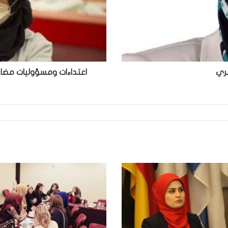
سري
اعتداءات ومسؤوليات مضاعف