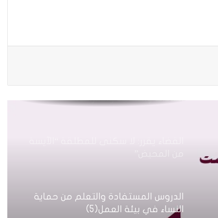
ماذا تفعلي في حال تعرضتي للابتزاز
الالكتروني؟
هل يتعارض قانون «العنف الأسري» مع
العادات والتقاليد والأعراف؟
القضاء يقرر: لا سكنى للمطلقة “الآيسة
من المحيض”
الدروس المستفادة والتعلم من حماية
النساء في بيئة العمل(5)