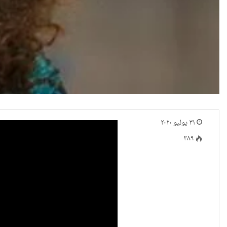
٣١ يوليو ٢٠٢٠
٣٨٩