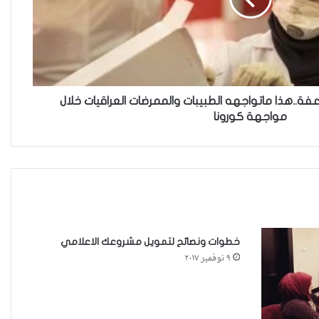
إرشادات لتحسين تمثيل النساء والإستعانة
بخبيرات في التغطيات الإخباريّة
ة..هذا ماتواجهه الطبيبات والممرضات العراقيات خلال
مواجهة كورونا
في العراق.. جهود لمناهضة التحرش
بالصحفيات داخل المؤسسات الإعلامية
ماذا تفعلي في حال تعرضتي للابتزاز
الالكتروني؟
خطوات ونصائح لتمويل مشروعك الاعلامي
٩ نوفمبر ٢٠١٧
هل يتعارض قانون «العنف الأسري» مع
العادات والتقاليد والأعراف؟