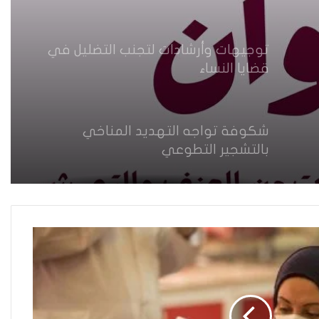
توجيهات وأرشادات لتجنب التضليل في
قضايا النساء
شكوفة تواجه التهديد المناخي
بالتشجير التطوعي
اصدار اول دليل شامل لسلامة الصحفيات
في العراق
دليل ارشادي لمناهضة التحرش الجنسي
في المؤسسات الاعلامية