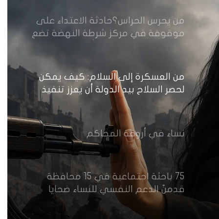
من يحرس الحراس؟حادثة الاعتداء على
موقوفة في مركز شرطة النهضة تضع
وزارة الداخلية العراقية أمام اختبار حماية
النساء واستعادة الثقة
من العسكرة إلى السلام: كيف يمكن
لحصر السلاح بيد الدولة أن يعزز تنفيذ
القرار 1325 في العراق؟
نساء في أروقة المحاكم
75 باحثة اجتماعية في 15 محافظة
قدمنّ الدعم النفسي للنساء ضحايا
العنف في العراق