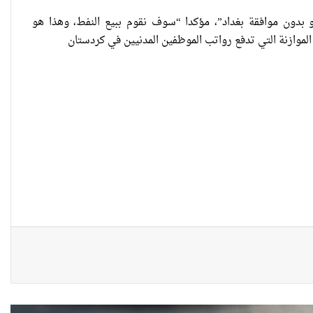
و بدون موافقة بغداد”، مؤكدا “سوف نقوم ببيع النفط، وهذا هو
“كون آي” لماذا تركت وظيفتها
الموازنة التي تدفع رواتب الموظفين المدنيين في كردستان
الحكومية وفتحت مطعم ؟
نينوى تسجل اعلى رقم بتصديق عقود
الزواج خارج المحكمة خلال شهر كانون
الثاني
زيدان يبارك فوز السيدات الفائزات في
انتخابات رابطة القاضيات العراقية
مقاهي النساء في العراق استراحة
وخصوصية