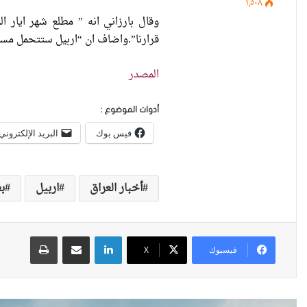
١٬٥٠٨
وقال بارزاني انه ” مطلع شهر ايار ا
قرارنا”.واضاف ان “اربيل ستتحمل مسؤول
المصدر
أدوات الموضوع :
فيس بوك
البريد الإلكتروني
أخبار العراق
اربيل
بغ
لينكدإن
مشاركة عبر البريد
طباعة
فيسبوك
X