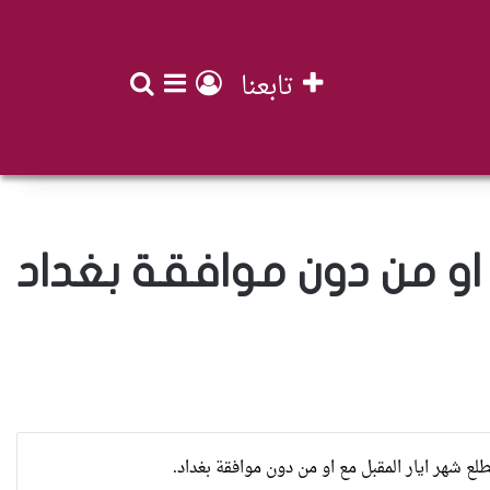
تابعنا
بحث عن
تسجيل الدخول
إضافة عمود جان
 او من دون موافقة بغداد
العراقية تكسر القيد نحو فضاء الحرية
ع شهر ايار المقبل مع او من دون موافقة بغداد.