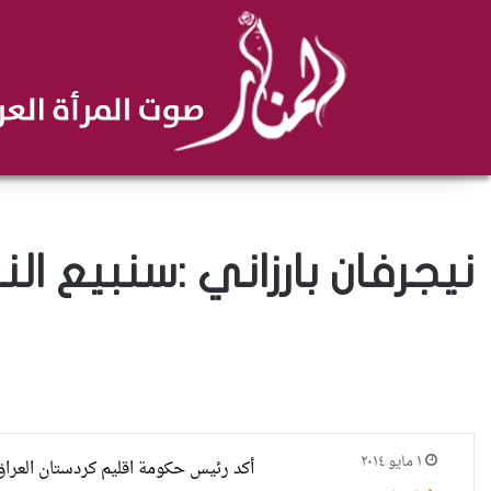
نيجرفان بارزاني :سنبيع ا
١ مايو ٢٠١٤
أكد رئيس حكومة اقليم كردستان العراق 