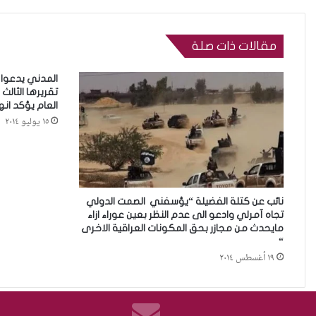
مقالات ذات صلة
المدني يدعوا 
تقريرها الثالث 
العام يؤكد ان
١٥ يوليو ٢٠١٤
نائب عن كتلة الفضيلة “يؤسفني الصمت الدولي
تجاه آمرلي وادعو الى عدم النظر بعين عوراء ازاء
مايحدث من مجازر بحق المكونات العراقية الاخرى
“
١٩ أغسطس ٢٠١٤