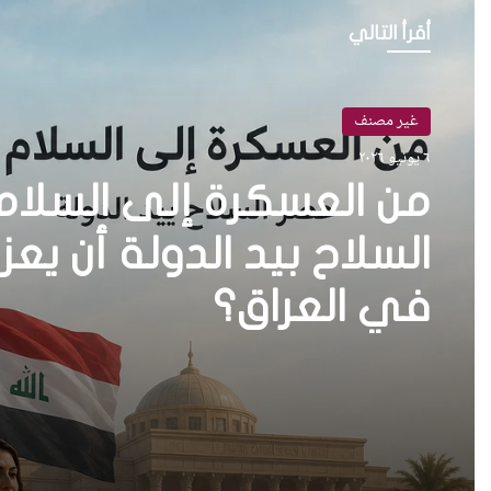
أقرأ التالي
غير مصنف
٦ يونيو ٢٠٢٦
من العسكرة إلى السلا
في العراق؟