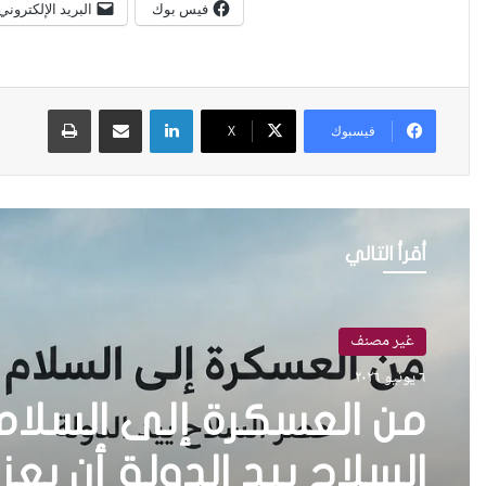
فيس بوك
البريد الإلكتروني
لينكدإن
مشاركة عبر البريد
طباعة
فيسبوك
X
أقرأ التالي
غير مصنف
٦ يونيو ٢٠٢٦
من العسكرة إلى السلا