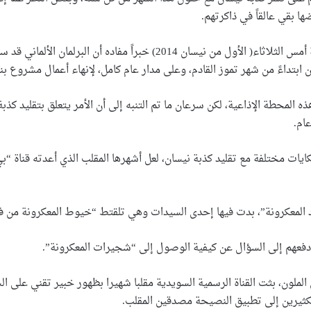
ا بقي عالقاً في ذاكرتهم.
وأذاعت محطة راديو “SWR3” الألمانية أمس الثلاثاء( الأول من ني
ابتداءً من شهر تموز القادم، وعلى مدار عام كامل، لإنهاء أعمال مشروع بناء
 المحطة الإذاعية، لكن سرعان ما تم التنبه إلى أن الأمر يتعلق بتقليد كذبة 
ام.
لمعكرونة”، بدت فيها إحدى السيدات وهي تلقتط “خيوط المعكرونة من
 دفعهم إلى السؤال عن كيفية الوصول إلى “شجيرات المعكرونة”.
ع التلفزيون الملون، بثت القناة الرسمية السويدية مقلبا شهيرا بظهور خبير تقن
لكثيرين إلى تطبيق النصيحة مصدقين المقلب.