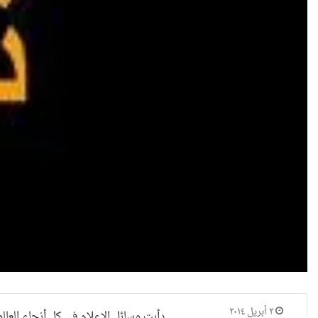
٢ أبريل ٢٠١٤
دأبت وسائل الإعلام في كل أنحاء العا