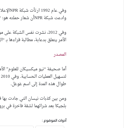
وادعت شبكة NPRأن شعار حملته هو: “أنا لم أرتكب أي خطأ، ولن أفعل ذلك مجدداً”.
الأمر يتعلق بدعابة، مطالبة قراءها بـ “ا
المصدر
ل
طوال هذه المدة إلى اسم غوغل.
ومن بين كذبات نيسان التي جادت بها قر
بلجيكا بعد شرائهما لشقة فاخرة في برو
أدوات الموضوع :