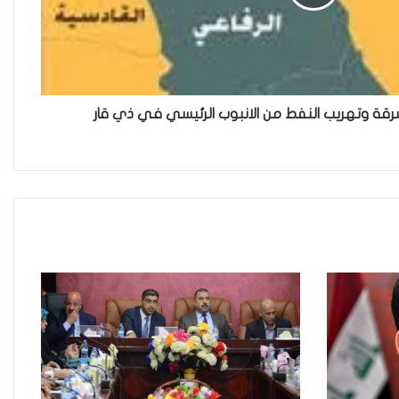
الحكومية وفتحت مطعم ؟
نينوى تسجل اعلى رقم بتصديق عقود
الزواج خارج المحكمة خلال شهر كانون
الثاني
زيدان يبارك فوز السيدات الفائزات في
انتخابات رابطة القاضيات العراقية
مقاهي النساء في العراق استراحة
وخصوصية
من يحرس الحراس؟حادثة الاعتداء على