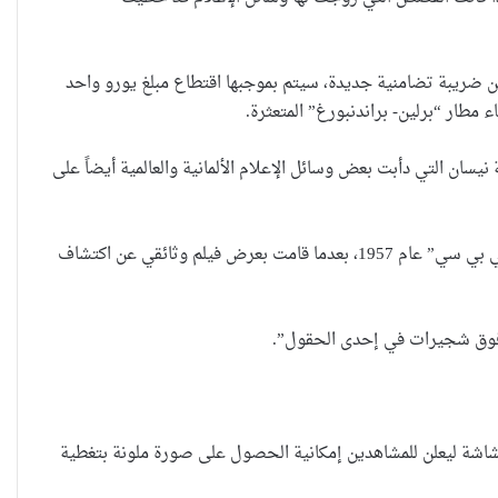
سان 2014) خبراً مفاده أن البرلمان الألماني قد سن ضريبة تضامنية جديدة، سيتم بموجبها اقتطاع مبلغ يورو واحد
 مطار “برلين- براندنبورغ” المتعثرة.
نيسان التي دأبت بعض وسائل الإعلام الألمانية والعالمية أيضاً على
ولوسائل الإعلام في كل أنحاء العالم حكايات مختلفة مع تقليد كذبة نيسان، لعل أشهرها المقلب الذي أعدته قناة “بي بي سي” عام 1957، بعدما قامت بعرض فيلم وثائقي عن اكتشاف
 فوق شجيرات في إحدى الحقول”.
ي على الشاشة ليعلن للمشاهدين إمكانية الحصول على صورة ملونة بتغطية