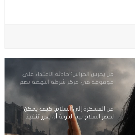
زيدان يبارك فوز السيدات الفائزات في
انتخابات رابطة القاضيات العراقية
مقاهي النساء في العراق استراحة
وخصوصية
من يحرس الحراس؟حادثة الاعتداء على
موقوفة في مركز شرطة النهضة تضع
وزارة الداخلية العراقية أمام اختبار حماية
النساء واستعادة الثقة
من العسكرة إلى السلام: كيف يمكن
لحصر السلاح بيد الدولة أن يعزز تنفيذ
القرار 1325 في العراق؟