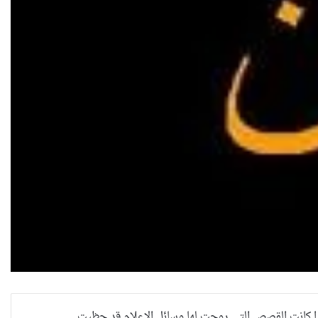
إذا كانت القصص التي روجت لها وسائل الإعلام قد حظيت