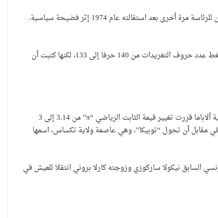
وفي عام 1992 ارتأت شبكة NPRالإعلامية أن تزف لمتتبعيها خبر ترشح الرئيس الأمريكي الأسبق، ريتشارد نيكسون للرئاسة مرة أخرى بعد استقالته عام 1974 إثر فضيحة سياسية.
وفي 2012، نشرت نفس الشبكة على موقعها الإلكتروني خبرا يقول أن موقع التدوينات القصيرة “تويتر” سوف يضغط عدد حروف التغريدات من 140 حرفا إلى 133، لكنها كتبت أن
العراقية تكسر القيد نحو فضاء الحرية
“كون آي” لماذا تركت وظيفتها
أما صحيفة “نيو ميكسيكان للعلوم” الأمريكية، فقد نشرت عام 1998 تقريرا قالت فيه إن السلطة التشريعية في ولاية ألاباما قررت تغيير قيمة الثابت الرياضي “π” من 3.14 إلى 3
الحكومية وفتحت مطعم ؟
بيكا” لمدة شهر، في مقابل أن تحول “توبيكا”، وهي عاصمة ولاية تكساس، اسمها
رنسي السابق نيكولا ساركوزي وزوجته كارلا بروني انتقلا للعيش في
نينوى تسجل اعلى رقم بتصديق عقود
الزواج خارج المحكمة خلال شهر كانون
الثاني