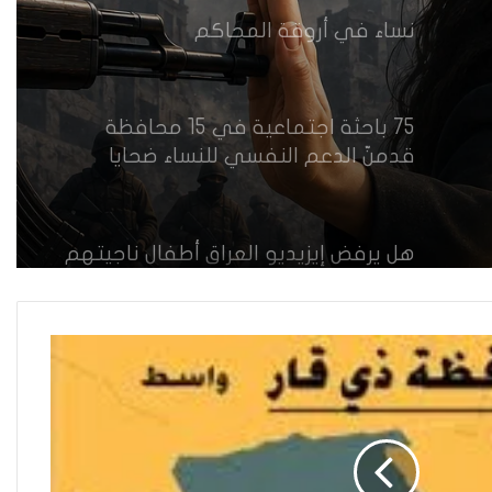
نساء في أروقة المحاكم
75 باحثة اجتماعية في 15 محافظة
قدمنّ الدعم النفسي للنساء ضحايا
العنف في العراق
هل يرفض إيزيديو العراق أطفال ناجيتهم
من داعش؟
العراقية تكسر القيد نحو فضاء الحرية
“كون آي” لماذا تركت وظيفتها