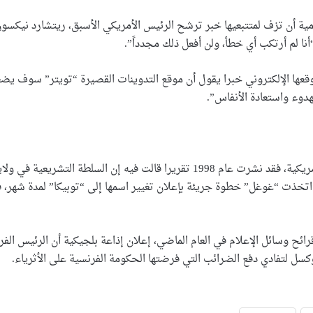
لهدوء واستعادة الأنفاس”.
تسهيل العمليات الحسابية. وفي 2010 اتخذت “غوغل” خطوة جريئة بإعلان تغيير اسمها إلى “تو
ائح وسائل الإعلام في العام الماضي، إعلان إذاعة بلجيكية أن الرئيس الف
كسل لتفادي دفع الضرائب التي فرضتها الحكومة الفرنسية على الأثرياء.