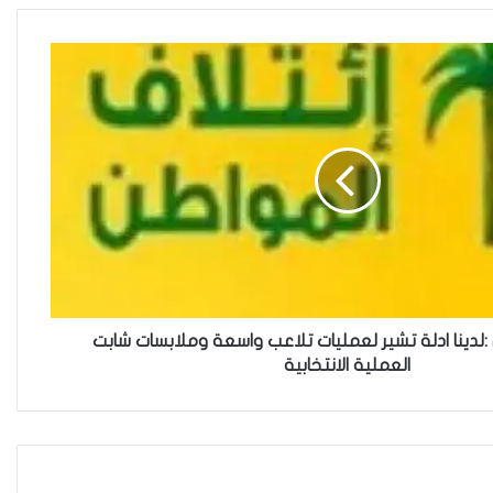
ناجيتهم من داعش؟
العراقية تكسر القيد نحو فضاء
الحرية
“كون آي” لماذا تركت وظيفتها
الحكومية وفتحت مطعم ؟
 :لدينا ادلة تشير لعمليات تلاعب واسعة وملابسات شابت
العملية الانتخابية
نينوى تسجل اعلى رقم بتصديق
عقود الزواج خارج المحكمة خلال
شهر كانون الثاني