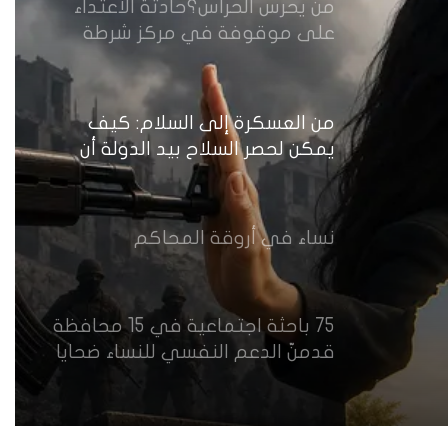
من يحرس الحراس؟حادثة الاعتداء
على موقوفة في مركز شرطة
النهضة تضع وزارة الداخلية العراقية
أمام اختبار حماية النساء واستعادة
الثقة
من العسكرة إلى السلام: كيف
يمكن لحصر السلاح بيد الدولة أن
يعزز تنفيذ القرار 1325 في العراق؟
نساء في أروقة المحاكم
75 باحثة اجتماعية في 15 محافظة
قدمنّ الدعم النفسي للنساء ضحايا
العنف في العراق
هل يرفض إيزيديو العراق أطفال