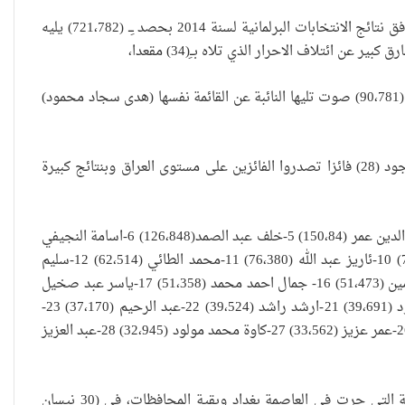
كشفت مصادر في المفوضية العليا المستقلة للانتخابات ان رئيس الوزراء نوري المالكي وفق نتائج الانتخابات البرلمانية لسنة 2014 بحصد ـِــ (721،782) يليه
وقالت المصادر :ان النائبة عن ائتلاف القانون”حنان الفتلاوي” تصدرت النساء الفائزات بــِ (90،781) صوت تليها النائبة عن القائمة نفسها (هدى سجاد محمود)
وتشير النتائج النهائية التي اعلنتها المفوضية العليا للانتخابات عصر اليوم الاثنين الى وجود (28) فائزا تصدروا الفائزين على مستوى العراق وبنتائج كبيرة
1-نوري المالكي (721،782) 2-اياد علاوي (229،709) 3-ئارام محمد علي (150،613) 4-نجم الدين عمر (150،84) 5-خلف عبد الصمد(126،848) 6-اسامة النجيفي
(112،551) 7-حنان الفتلاوي (90،781) 8-شيركو ميرزا (83،663) 9-محمد الدراجي(78،561) 10-ئاريز عبد الله (76،380) 11-محمد الطائي (62،514) 12-سليم
همزة (59،582) 13-اردلان نور الدين (57،496) 14-حسين احمد هادي (54،496) 15-مثنى امين (51،473) 16- جمال احمد محمد (51،358) 17-ياسر عبد صخيل
العراقية تكسر القيد نحو فضاء
(48،213) 18-عدنان الاسدي (43،081) 19-هوشيار زيباري (42،745) 20-هدى سجاد محمود (39،691) 21-ارشد راشد (39،524) 22-عبد الرحيم (37،170) 23-
الحرية
صادق صالح مهدي (35،883) 24-جاسم محمد جاسم (34،162) 25-عادل مهودر (33،562) 26-عمر عزيز (33،562) 27-كاوة محمد مولود (32،945) 28-عبد العزيز
يذكر أن العديد من الكتل السياسية بدأت تتوقع بفوزها في الانتخابات البرلمانية الواسعة التي جرت في العاصمة بغداد وبقية المحافظات، في (30 نيسان
“كون آي” لماذا تركت وظيفتها