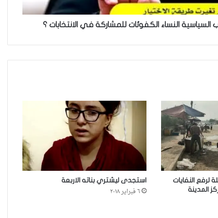
يتحدث عن تحديات مشاركة المرأة
العراقية في العملية السياسية
اب السياسية النساء الكفوئات للمشاركة في الانتخابات ؟
بضغوط من الأزواج و بتسويات
عشائرية: أكثر من 52 % من العراقيات
يتنازلن عن حقوقهن للحصول على
الطلاق
زنا المحارم في كركوك: ضحايا
مجبرات على الصمت في غياب أي
مُعين
أرامل الحرب في ديالى…هكذا
تعيش.
لة لرفع النفايات
استجدى ليشتري بناته الاربعة
ز المدينة
٦ فبراير ٢٠١٨