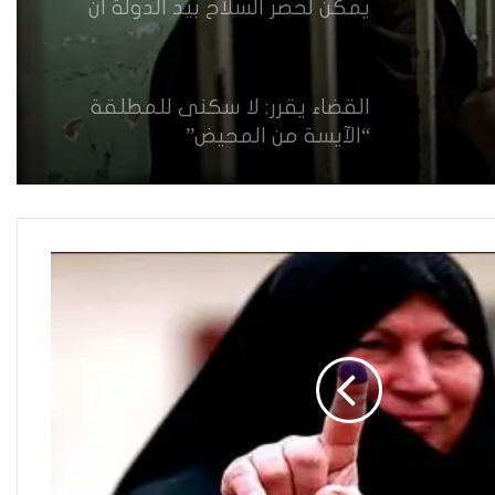
يمكن لحصر السلاح بيد الدولة أن
يعزز تنفيذ القرار 1325 في العراق؟
القضاء يقرر: لا سكنى للمطلقة
“الآيسة من المحيض”
حضانة الاطفال بين النص القانوني
والمصلحة الانسانية
فاطمة مسلم من الأنبار..أجلت حلم
المحاماة وتقدمت للعمل في
مكافحة الألغام
ريبورتاج “نون النسوة السياسية”