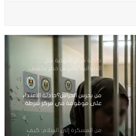
مُعين
أرامل الحرب في ديالى…هكذا
تعيش.
حادثة مركز النهضة في
الديوانية”ناقوس خطر يكشف
الفجوات المؤسسية في إدارة
احتجاز النساء بالعراق
من يحرس الحراس؟حادثة الاعتداء
على موقوفة في مركز شرطة
النهضة تضع وزارة الداخلية العراقية
أمام اختبار حماية النساء واستعادة
الثقة
من العسكرة إلى السلام: كيف