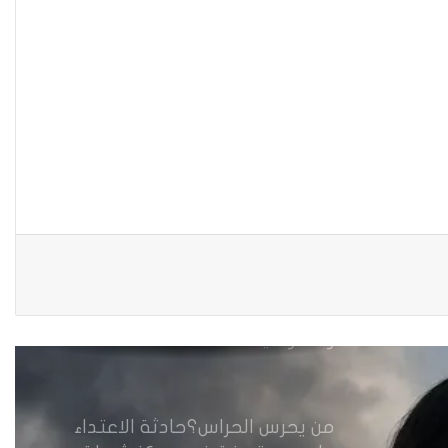
نينوى تسجل اعلى رقم بتصديق
عقود الزواج خارج المحكمة خلال
شهر كانون الثاني
زيدان يبارك فوز السيدات الفائزات
في انتخابات رابطة القاضيات
العراقية
مقاهي النساء في العراق استراحة
وخصوصية
من يحرس الحراس؟حادثة الاعتداء