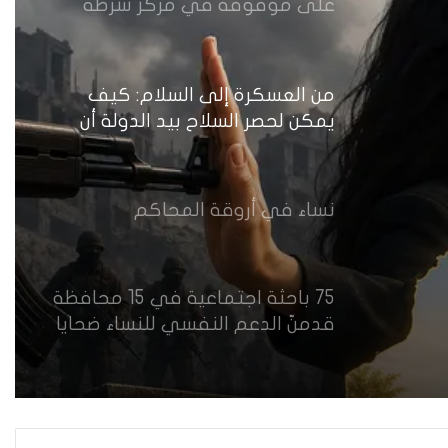
على موقوفة في مركز شرطة
النهضة تضع وزارة الداخلية العراقية
أمام اختبار حماية النساء واستعادة
الثقة
من العسكرة إلى السلام: كيف
يمكن لحصر السلاح بيد الدولة أن
يعزز تنفيذ القرار 1325 في العراق؟
نساء في أروقة المحاكم
75 باحثة اجتماعية في 15 محافظة
قدمنّ الدعم النفسي للنساء ضحايا
العنف في العراق
هل يرفض إيزيديو العراق أطفال
ناجيتهم من داعش؟