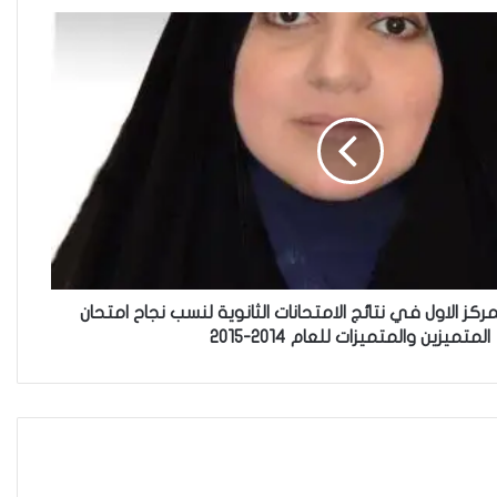
العراقية تكسر القيد نحو فضاء
الحرية
“كون آي” لماذا تركت وظيفتها
الحكومية وفتحت مطعم ؟
لمركز الاول في نتائج الامتحانات الثانوية لنسب نجاح امتحان
المتميزين والمتميزات للعام 2014-2015
نينوى تسجل اعلى رقم بتصديق
عقود الزواج خارج المحكمة خلال
شهر كانون الثاني
زيدان يبارك فوز السيدات الفائزات