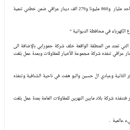
أنجزت لجنة الكهرباء في قسم العقود ثلاثة مشاريع كهرباء في الديوانية بتكلفة بلغت واحد مليار و860 مليونا و279 الف دينار عراقي ضمن خطتي تنمية
 الكهرباء في محافظة الديوانية “
ضمنت إنجاز شبكة كهربائية لمنطقة 13 في حي رمضان التي تمتد من المنطقة الواقعة خلف شركة حمورابي بالإضافة الى
باء الحي الثقافي بتكلفة أجمالية للمشروع بلغت 760 مليون و 150 ألف دينار عراقي تنفذه شركة مجموعة الأخيار للمقاولات وبمدة عمل بلغت
ر الثانية وعبادي ال حسين والبو هفت في ناحية الشنافية وتنفذه
العراقية تكسر القيد نحو فضاء
الحرية
K.V بطول 14 كم في البدير وبتكلفة بلغت 526 مليون و 334 ألف دينار فتنفذه شركة بلاد مابين النهرين للمقاولات العامة بمدة عمل بلغت
ء عالمية .
“كون آي” لماذا تركت وظيفتها
الحكومية وفتحت مطعم ؟