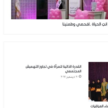
خطأ مهني في الموقع الرسمي لـ
مجلس القضاء الأعلى”سردية تُضعف
الضحية وتفتح باب التبرير للجريمة”
انتِ الحياة ..افحصي وطمنينا
حين تُحاكم الضحية بعد موتها
حين يصبح العمل الذي نحبّه عبئًا نخاف
منه
القدرة الذاتية للمرأة في تجاوز التهميش
المجتمعي
٢٠ ديسمبر ٢٠١٧
من جريمة قتل إلى بنية استغلال… كيف
يُسَلَّع جسد المرأة في اقتصاد الهيمنة
حادثة مركز النهضة في الديوانية”ناقوس
ء العراقيات