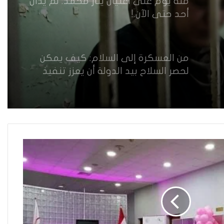
مئة يوم على اغتيال ينار محمد. لم يُدان
أحد حتى الآن.!
من العسكرة إلى السلام: كيف يمكن
لحصر السلاح بيد الدولة أن يعزز تنفيذ
القرار 1325 في العراق؟
القضاء يقرر: لا سكنى للمطلقة “الآيسة
من المحيض”
حضانة الاطفال بين النص القانوني
والمصلحة الانسانية