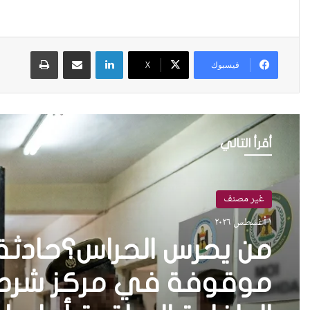
لينكدإن
مشاركة عبر البريد
طباعة
فيسبوك
X
أقرأ التالي
غير مصنف
١ أغسطس ٢٠٢٦
من يحرس الحراس؟حادثة 
موقوفة في مركز شرطة 