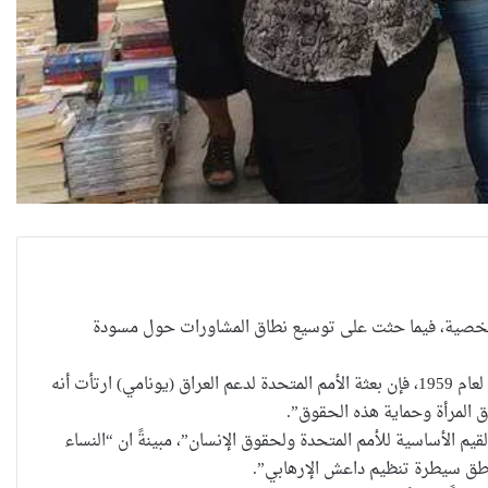
 الشخصية، فيما حثت على توسيع نطاق المشاورات حول مسودة
وذكرت البعثة، في البيان “استجابة لردة الفعل العامة حيال مسودة قانون تعديل قانون الأحوال الشخصية رقم 188 لعام 1959، فإن بعثة الأمم المتحدة لدعم العراق (يونامي) ارتأت أنه
 المرأة وحماية هذه الحقوق”.
يم الأساسية للأمم المتحدة ولحقوق الإنسان”، مبينةً ان “النساء
اطق سيطرة تنظيم داعش الإرهابي”.