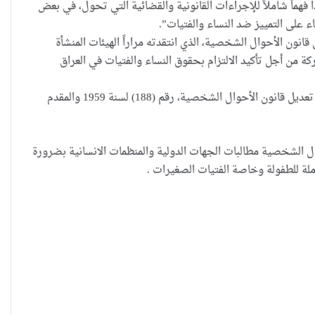
فهماً شاملاً للإجراءات القانونية والقضائية التي تحول، في بعض
 على التمييز ضد النساء والفتيات”.
قانون الأحوال الشخصية، الذي انتقدته مراراً الهيئات المنشأة
من أجل تأكيد الالتزام بحقوق النساء والفتيات في العراق
حضانة الاطفال بين النص القانوني
وصوت مجلس النواب، الثلاثاء (31/تشرين الأول/2017)، على عدة مقترحات وقرارات كان من ضمنها مقترح قانون تعديل قانون الأحوال الشخصية، رقم (188) لسنة 1959 والمقدم
والمصلحة الانسانية
 الشخصية مطالبات الجهات الدولية والمنظمات الانسانية بضرورة
خطأ مهني في الموقع الرسمي لـ
املة للطفولة وخاصة الفتيات الصغيرات .
مجلس القضاء الأعلى”سردية تُضعف
الضحية وتفتح باب التبرير للجريمة”
حين تُحاكم الضحية بعد موتها
حين يصبح العمل الذي نحبّه عبئًا نخاف