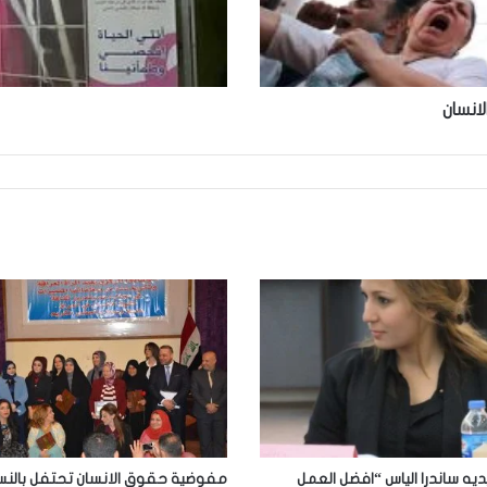
انسان
يديه ساندرا الياس “افضل العمل
مفوضية حقوق الانسان تحتفل بالنسا