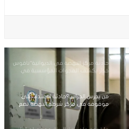
منه
من جريمة قتل إلى بنية استغلال… كيف
يُسَلَّع جسد المرأة في اقتصاد الهيمنة
حادثة مركز النهضة في الديوانية”ناقوس
خطر يكشف الفجوات المؤسسية في
إدارة احتجاز النساء بالعراق
من يحرس الحراس؟حادثة الاعتداء على
موقوفة في مركز شرطة النهضة تضع
وزارة الداخلية العراقية أمام اختبار حماية
النساء واستعادة الثقة