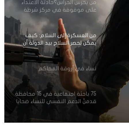
من يحرس الحراس؟حادثة الاعتداء
على موقوفة في مركز شرطة
النهضة تضع وزارة الداخلية العراقية
أمام اختبار حماية النساء واستعادة
الثقة
من العسكرة إلى السلام: كيف
يمكن لحصر السلاح بيد الدولة أن
يعزز تنفيذ القرار 1325 في العراق؟
نساء في أروقة المحاكم
75 باحثة اجتماعية في 15 محافظة
قدمنّ الدعم النفسي للنساء ضحايا
العنف في العراق
هل يرفض إيزيديو العراق أطفال