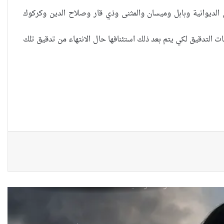
الحكومية وفتحت مطعم ؟
الديوانية وبابل وميسان والمثنى وذي قار وصلاح الدين وكركوك
 التدقيق لكي يتم بعد ذلك استئنافها حال الانتهاء من تدقيق تلك
نينوى تسجل اعلى رقم بتصديق
عقود الزواج خارج المحكمة خلال
شهر كانون الثاني
زيدان يبارك فوز السيدات الفائزات
في انتخابات رابطة القاضيات
العراقية
مقاهي النساء في العراق استراحة
وخصوصية