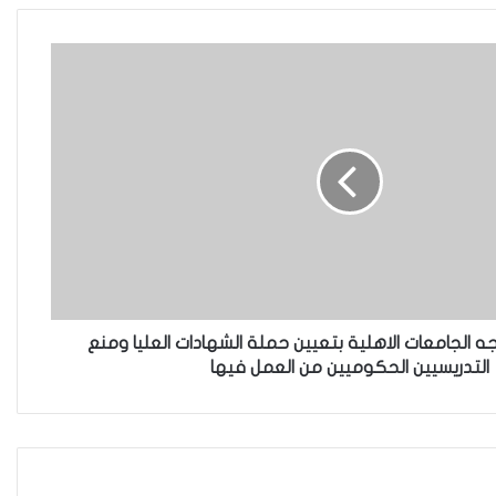
ناجيتهم من داعش؟
العراقية تكسر القيد نحو فضاء
الحرية
“كون آي” لماذا تركت وظيفتها
الحكومية وفتحت مطعم ؟
وجه الجامعات الاهلية بتعيين حملة الشهادات العليا ومنع
التدريسيين الحكوميين من العمل فيها
نينوى تسجل اعلى رقم بتصديق
عقود الزواج خارج المحكمة خلال
شهر كانون الثاني