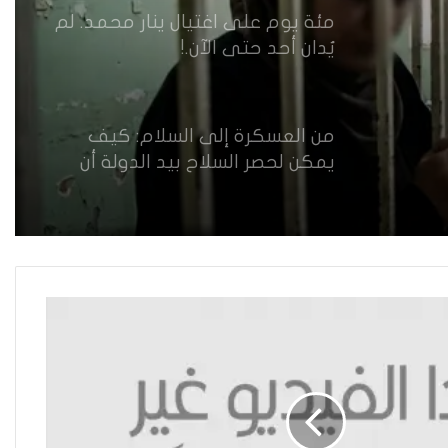
الثقة
مئة يوم على اغتيال ينار محمد. لم
يُدان أحد حتى الآن.!
من العسكرة إلى السلام: كيف
يمكن لحصر السلاح بيد الدولة أن
يعزز تنفيذ القرار 1325 في العراق؟
القضاء يقرر: لا سكنى للمطلقة
“الآيسة من المحيض”
حضانة الاطفال بين النص القانوني
والمصلحة الانسانية