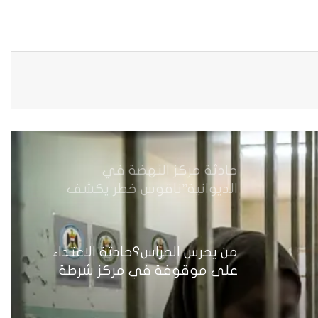
حين يصبح العمل الذي نحبّه عبئًا
نخاف منه
من جريمة قتل إلى بنية استغلال…
كيف يُسَلَّع جسد المرأة في اقتصاد
الهيمنة
حادثة مركز النهضة في
الديوانية”ناقوس خطر يكشف
الفجوات المؤسسية في إدارة
احتجاز النساء بالعراق
من يحرس الحراس؟حادثة الاعتداء
على موقوفة في مركز شرطة
النهضة تضع وزارة الداخلية العراقية
أمام اختبار حماية النساء واستعادة