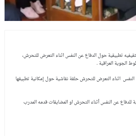
حضانة الاطفال بين النص القانوني
والمصلحة الانسانية
 تثقيفيه تطبيقية حول الدفاع عن النفس اثناء التعرض للتحرش،
 الجوية العراقية .
خطأ مهني في الموقع الرسمي لـ
النفس اثناء التعرض للتحرش حلقة نقاشية حول إمكانية تطبيقها
مجلس القضاء الأعلى”سردية
تُضعف الضحية وتفتح باب التبرير
للجريمة”
ة للدفاع عن النفس أثناء التحرش او المضايقات قدمه المدرب
حين تُحاكم الضحية بعد موتها