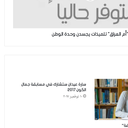
خطأ مهني في الموقع الرسمي لـ
مجلس القضاء الأعلى”سردية
تُضعف الضحية وتفتح باب التبرير
للجريمة”
أُم العراق" تلميذات يجسدن وحدة الوطن
حين تُحاكم الضحية بعد موتها
حين يصبح العمل الذي نحبّه عبئًا
نخاف منه
سارة عيدان ستشارك في مسابقة جمال
الكون 2017
١٠ نوفمبر ٢٠١٧
من جريمة قتل إلى بنية استغلال…
كيف يُسَلَّع جسد المرأة في اقتصاد
الهيمنة
فة”