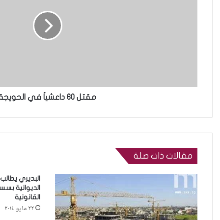
مقتل 60 داعشياً في الحويجة
مقالات ذات صلة
البديري يطالب
الديوانية بسس
القانونية
٢٢ مايو ٢٠١٤