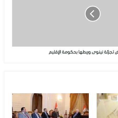
“كون آي” لماذا تركت وظيفتها
الحكومية وفتحت مطعم ؟
نينوى تسجل اعلى رقم بتصديق عقود
الزواج خارج المحكمة خلال شهر كانون
فض تجزئة نينوى وربطها بحكومة الإقليم
الثاني
زيدان يبارك فوز السيدات الفائزات في
انتخابات رابطة القاضيات العراقية
مقاهي النساء في العراق استراحة
وخصوصية