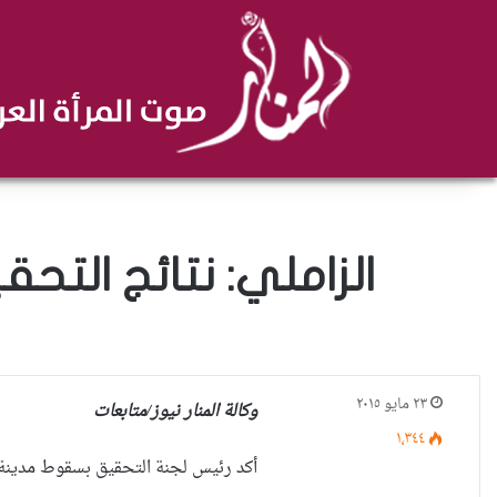
الزاملي: نتائج التح
٢٣ مايو ٢٠١٥
وكالة المنار نيوز/متابعات
١٬٣٤٤
أكد رئيس لجنة التحقيق بسقوط مدينة ا