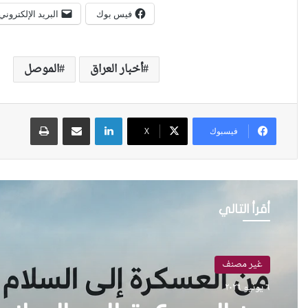
فيس بوك
البريد الإلكتروني
أخبار العراق
الموصل
لينكدإن
مشاركة عبر البريد
طباعة
فيسبوك
X
أقرأ التالي
غير مصنف
٦ يونيو ٢٠٢٦