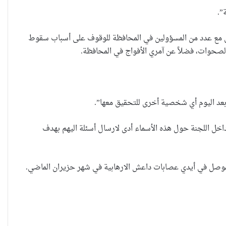
”.
قق مع عدد من المسؤولين في المحافظة للوقوف على أسباب سقوط
صحوات، فضلاً عن آمري الأفواج في المحافظة.
بعد اليوم أي شخصية أخرى للتحقيق معها”.
العراقية تكسر القيد نحو فضاء الحرية
خل اللجنة حول هذه الأسماء أدى لارسال أسئلة اليهم بهدف
“كون آي” لماذا تركت وظيفتها
موصل في أيدي عصابات داعش الارهابية في شهر حزيران الماضي.
الحكومية وفتحت مطعم ؟
نينوى تسجل اعلى رقم بتصديق عقود
الزواج خارج المحكمة خلال شهر كانون