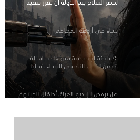
لحصر السلاح بيد الدولة أن يعزز تنفيذ
القرار 1325 في العراق؟
نساء في أروقة المحاكم
75 باحثة اجتماعية في 15 محافظة
قدمنّ الدعم النفسي للنساء ضحايا
العنف في العراق
هل يرفض إيزيديو العراق أطفال ناجيتهم
من داعش؟
العراقية تكسر القيد نحو فضاء الحرية