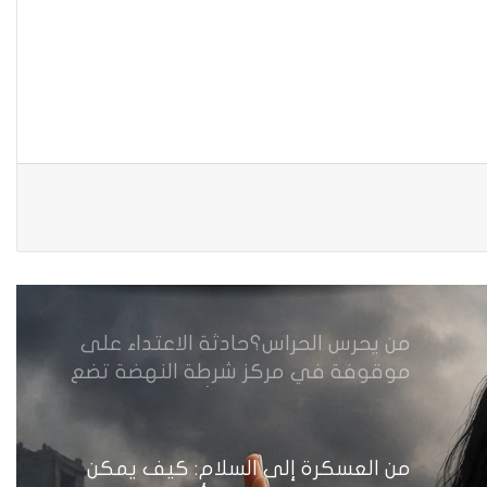
الثاني
زيدان يبارك فوز السيدات الفائزات في
انتخابات رابطة القاضيات العراقية
مقاهي النساء في العراق استراحة
وخصوصية
من يحرس الحراس؟حادثة الاعتداء على
موقوفة في مركز شرطة النهضة تضع
وزارة الداخلية العراقية أمام اختبار حماية
النساء واستعادة الثقة
من العسكرة إلى السلام: كيف يمكن