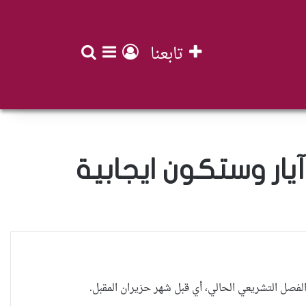
تابعنا
بحث عن
تسجيل الدخول
إضافة عمود جان
يار وستكون ايجابية
لفصل التشريعي الحالي، أي قبل شهر حزيران المقبل.