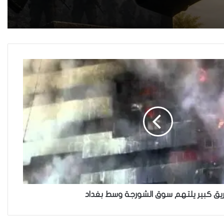
العنف في العراق
هل يرفض إيزيديو العراق أطفال
ناجيتهم من داعش؟
العراقية تكسر القيد نحو فضاء
الحرية
“كون آي” لماذا تركت وظيفتها
الحكومية وفتحت مطعم ؟
يق كبير يلتهم سوق الشورجة وسط بغداد
نينوى تسجل اعلى رقم بتصديق
عقود الزواج خارج المحكمة خلال