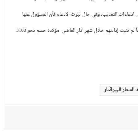
ادعاءات التعذيب، وفي حال ثبوت الادعاء فأن المسؤول عنها
“كون آي” لماذا تركت وظيفتها
وكانت السلطة القضائية الاتحادية اعلنت في (13 نيسان الحالي) عن الافراج عن 2491 متهماً لم تثبت إدانتهم خلال شهر آذار الماضي، مؤكدة حسم نحو 3100
الحكومية وفتحت مطعم ؟
نينوى تسجل اعلى رقم بتصديق
عقود الزواج خارج المحكمة خلال
شهر كانون الثاني
 الستار البيرقدار
زيدان يبارك فوز السيدات الفائزات
في انتخابات رابطة القاضيات
العراقية
مقاهي النساء في العراق استراحة
وخصوصية