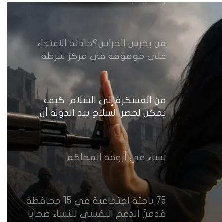
من يحرس الحراس؟حادثة الاعتداء
على موقوفة في مركز شرطة
النهضة تضع وزارة الداخلية العراقية
أمام اختبار حماية النساء واستعادة
الثقة
من العسكرة إلى السلام: كيف
يمكن لحصر السلاح بيد الدولة أن
يعزز تنفيذ القرار 1325 في العراق؟
نساء في أروقة المحاكم
75 باحثة اجتماعية في 15 محافظة
قدمنّ الدعم النفسي للنساء ضحايا