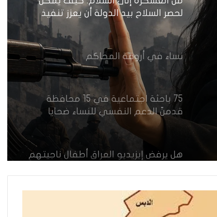
من العسكرة إلى السلام: كيف يمكن
لحصر السلاح بيد الدولة أن يعزز تنفيذ
القرار 1325 في العراق؟
نساء في أروقة المحاكم
75 باحثة اجتماعية في 15 محافظة
قدمنّ الدعم النفسي للنساء ضحايا
العنف في العراق
هل يرفض إيزيديو العراق أطفال ناجيتهم
من داعش؟
العراقية تكسر القيد نحو فضاء الحرية