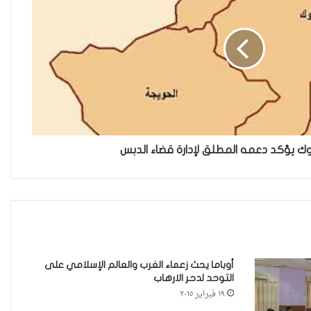
“كون آي” لماذا تركت وظيفتها
الحكومية وفتحت مطعم ؟
نينوى تسجل اعلى رقم بتصديق عقود
الزواج خارج المحكمة خلال شهر كانون
 يؤكد دعمه المطلق لإدارة قضاء الدبس
الثاني
زيدان يبارك فوز السيدات الفائزات في
انتخابات رابطة القاضيات العراقية
أوباما يحث زعماء الغرب والعالم الإسلامي على
التوحد لدحر الارهاب
مقاهي النساء في العراق استراحة
١٩ فبراير ٢٠١٥
وخصوصية