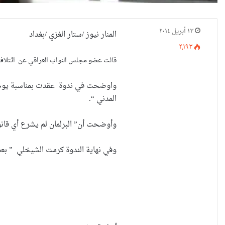
١٣ أبريل ٢٠١٤
المنار نيوز /ستار الغزي /بغداد
٢٬١٩٣
قالت عضو مجلس النواب العراقي عن ائتلاف الع
واوضحت في ندوة عقدت بمناسبة يوم المر
المدني “.
وأوضحت أن” البرلمان لم يشرع أي قانو
وفي نهاية الندوة كرمت الشيخلي ” بعض 