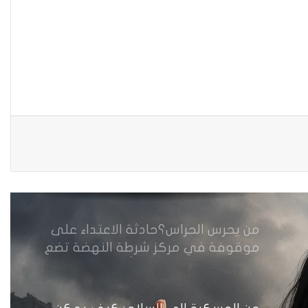
الزواج خارج المحكمة خلال شهر كانون
الثاني
زيدان يبارك فوز السيدات الفائزات في
انتخابات رابطة القاضيات العراقية
مقاهي النساء في العراق استراحة
وخصوصية
من يحرس الحراس؟حادثة الاعتداء على
موقوفة في مركز شرطة النهضة تضع
وزارة الداخلية العراقية أمام اختبار حماية
النساء واستعادة الثقة