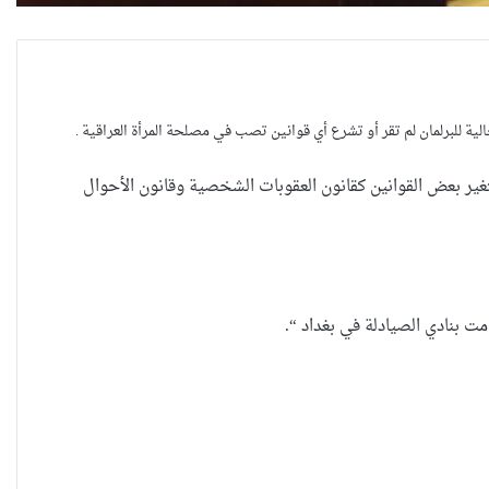
ية للبرلمان لم تقر أو تشرع أي قوانين تصب في مصلحة المرأة العراقية .
تغير بعض القوانين كقانون العقوبات الشخصية وقانون الأحوال
العراقية تكسر القيد نحو فضاء الحرية
ت بنادي الصيادلة في بغداد “.
“كون آي” لماذا تركت وظيفتها
الحكومية وفتحت مطعم ؟
نينوى تسجل اعلى رقم بتصديق عقود