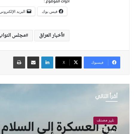
أدوات الموضوع :
فيس بوك
البريد الإلكتروني
أخبار العراق
مجلس النواب 
لينكدإن
مشاركة عبر البريد
طباعة
فيسبوك
X
أقرأ التالي
غير مصنف
٦ يونيو ٢٠٢٦