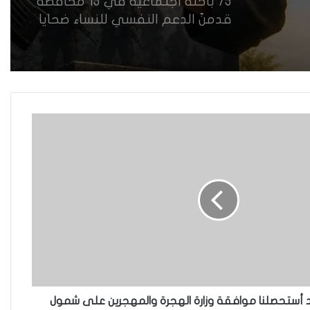
75 باحثة اجتماعية في 15 محافظة
قدمنّ الدعم النفسي للنساء ضحايا
العنف في العراق
هل يرفض إيزيديو العراق أطفال
ناجيتهم من داعش؟
العراقية تكسر القيد نحو فضاء
الحرية
“كون آي” لماذا تركت وظيفتها
الحكومية وفتحت مطعم ؟
 أستحصلنا موافقة وزارة الهجرة والمهجرين على شمول