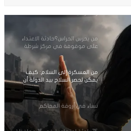
مقاهي النساء في العراق استراحة
وخصوصية
من يحرس الحراس؟حادثة الاعتداء
على موقوفة في مركز شرطة
النهضة تضع وزارة الداخلية العراقية
أمام اختبار حماية النساء واستعادة
الثقة
من العسكرة إلى السلام: كيف
يمكن لحصر السلاح بيد الدولة أن
يعزز تنفيذ القرار 1325 في العراق؟
نساء في أروقة المحاكم