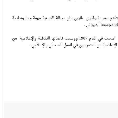
العراقية تكسر القيد نحو فضاء
الحرية
لتقدم بسرعة واتزان عاليين وان مسالة التوعية مهمة جدا وخاصة
 مجتمعنا الديواني .
“كون آي” لماذا تركت وظيفتها
يذكر ان جامعة القادسية هي إحدى الجامعات العراقية. تقع في مركز محافظة الديوانية اسست في العام 1987 ووسعت قاعدتها الثقافية والإعلامية من
الحكومية وفتحت مطعم ؟
الإعلامية من المتمرسين في العمل الصحفي والإعلامي.
نينوى تسجل اعلى رقم بتصديق
عقود الزواج خارج المحكمة خلال
شهر كانون الثاني
زيدان يبارك فوز السيدات الفائزات
في انتخابات رابطة القاضيات
العراقية