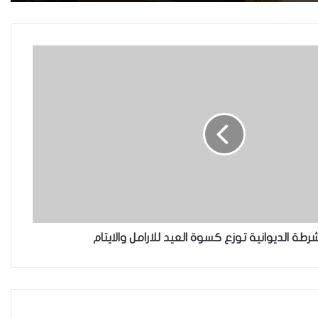
هل يرفض إيزيديو العراق أطفال
ناجيتهم من داعش؟
العراقية تكسر القيد نحو فضاء
الحرية
“كون آي” لماذا تركت وظيفتها
الحكومية وفتحت مطعم ؟
رطة الديوانية توزع كسوة العيد للارامل والايتام
نينوى تسجل اعلى رقم بتصديق
عقود الزواج خارج المحكمة خلال
شهر كانون الثاني