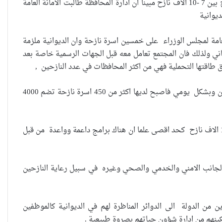
نحو 4000 نسمة مشيرا الى ان قدرة المحافظة النهائية في استيعاب الاسر النازحة تتراوح بين 7 -10 الاف نازح مبينا ان ادارة المحافظة طالبت الامانة العامة
ديوانية
العامة لمجلس الوزراء على خمسين اسرة نازحة وان الديوانية ملزمة
ساني ولذلك فان المجتمع تعامل معه قبل الجهات الرسمية خاصة بعد
 طاقتها التحملية فهي من اكثر المحافظات في عدد النازحين ,
واضاف المدني ان “الديوانية شهدت خلال الاسبوع الماضي معدلا عاليا في اعداد النازحين وبشكل يومي فاصبح لديها اكثر من 450 اسرة نازحة تضم 4000
واشار ان “القدرة الاستيعابية النهائية للمحافظة في ظل الظروف الحالية تتراوح بين 7-10 الاف نازح كحد اقصى علما ان هناك برامج داعمة وواعدة من قبل
جانب الامني والخدمي والصحي وغيره في سبيل رعاية النازحين
العراقية تكسر القيد نحو فضاء
الحرية
ين من الدولة الى الدوائر المناظرة لهم في الديوانية كالموظفين
كينهم من ادارة شؤون حياتهم بصروة طبيعية .