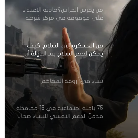
من يحرس الحراس؟حادثة الاعتداء
على موقوفة في مركز شرطة
النهضة تضع وزارة الداخلية العراقية
أمام اختبار حماية النساء واستعادة
الثقة
من العسكرة إلى السلام: كيف
يمكن لحصر السلاح بيد الدولة أن
يعزز تنفيذ القرار 1325 في العراق؟
نساء في أروقة المحاكم
75 باحثة اجتماعية في 15 محافظة
قدمنّ الدعم النفسي للنساء ضحايا
العنف في العراق