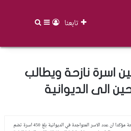
تابعنا
بحث عن
تسجيل الدخول
إضافة عمود جان
 اسرة نازحة ويطالب
ين الى الديوانية
[manar]وزع محافظ الديوانية عمار حبيب المدني منحة الطوارئ على خمسين اسرة نازحة مؤكدا ان عدد الاسر المتواجدة في الديوانية بلغ 450 اسرة تضم