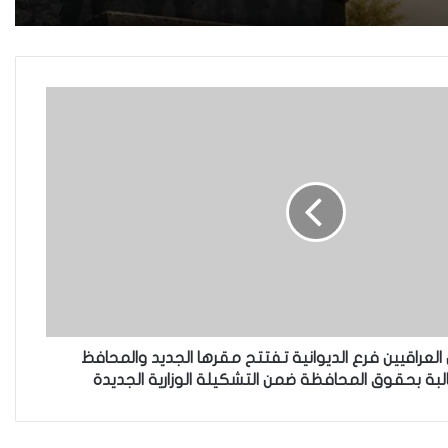
هل يرفض إيزيديو العراق أطفال
ناجيتهم من داعش؟
العراقية تكسر القيد نحو فضاء
الحرية
“كون آي” لماذا تركت وظيفتها
الحكومية وفتحت مطعم ؟
العراقيين فرع الديوانية تفتتح مقرها الجديد والمحافظ
بة بحقوق المحافظة ضمن التشكيلة الوزارية الجديدة
نينوى تسجل اعلى رقم بتصديق
عقود الزواج خارج المحكمة خلال
شهر كانون الثاني