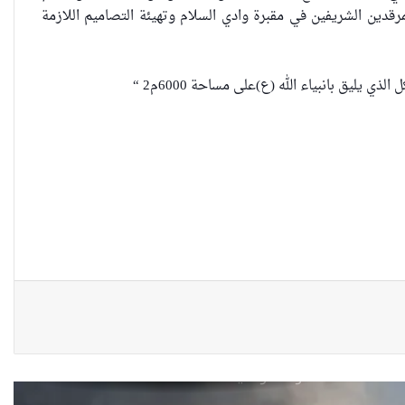
مرقدين الشريفين في مقبرة وادي السلام وتهيئة التصاميم اللازمة
“كون آي” لماذا تركت وظيفتها
الحكومية وفتحت مطعم ؟
يليق بانبياء الله (ع)على مساحة 6000م2 “
نينوى تسجل اعلى رقم بتصديق
عقود الزواج خارج المحكمة خلال
شهر كانون الثاني
زيدان يبارك فوز السيدات الفائزات
في انتخابات رابطة القاضيات
العراقية
مقاهي النساء في العراق استراحة
وخصوصية