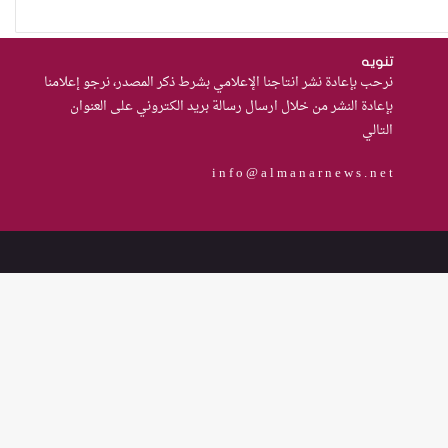
نساء في أروقة المحاكم
تنويه
نرحب بإعادة نشر انتاجنا الإعلامي بشرط ذكر المصدر، نرجو إعلامنا
بإعادة النشر من خلال ارسال رسالة بريد الكتروني على العنوان
التالي
75 باحثة اجتماعية في 15 محافظة
i n f o @ a l m a n a r n e w s . n e t
قدمنّ الدعم النفسي للنساء ضحايا
العنف في العراق
هل يرفض إيزيديو العراق أطفال
ناجيتهم من داعش؟