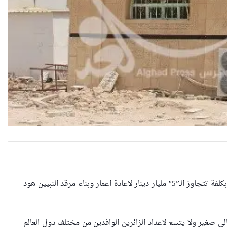
وضعت مدينة النجف حجر الاساس لاعادة تأهيل واعمار مرقدي النبيين هود وصالح (ع) بكلفة تتجاوز الـ”5″ مليار دينار لاعادة اعمار وبناء مرقد النبيين هود
العراقية تكسر القيد نحو فضاء
الحرية
لي صغير ولا يتسع لاعداد الزائرين الوافدين من مختلف دول العالم