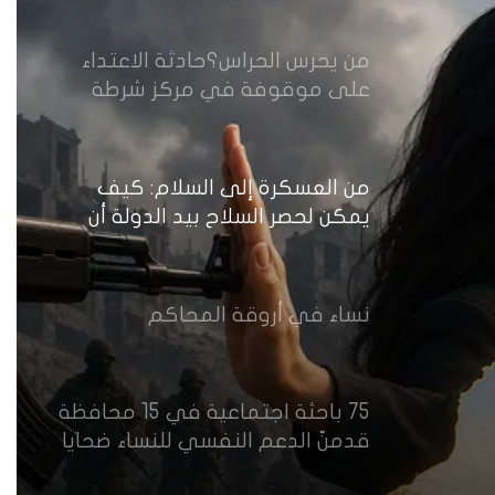
من يحرس الحراس؟حادثة الاعتداء
على موقوفة في مركز شرطة
النهضة تضع وزارة الداخلية العراقية
أمام اختبار حماية النساء واستعادة
الثقة
من العسكرة إلى السلام: كيف
يمكن لحصر السلاح بيد الدولة أن
يعزز تنفيذ القرار 1325 في العراق؟
نساء في أروقة المحاكم
75 باحثة اجتماعية في 15 محافظة
قدمنّ الدعم النفسي للنساء ضحايا
العنف في العراق