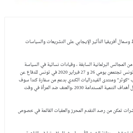
وسمال أفریقیا التأثیر الإیجابي على التشریعات والسیاسات
 من المجالس البرلمانیة السابقة ، وقیادات نسائیة في السیاسة
والاقتصاد والتجارة، من المغرب والجزائر ومصر ولبنان وفلسطین والأردن ولیبیا والعراق وتونس تجتمعن یومي 26 و 27 فبرایر 2020 في تونس للدفاع عن
ریب “كوثر” ومنتدى الفیدرالیات الكندي بدعم من سفارة كندا سوف
یعتمد المعرفة والإحصاءات والإنتاج العلمي ضمن ثلاثة 3 محاور كبرى للنقاش تتمحور حول أهداف التنمیة المستدامة 2030 ،والعنف ضد المرأة في وقت
مؤشرات تمكن من رصد التقدم المحرز والعقبات القائمة في خصوص