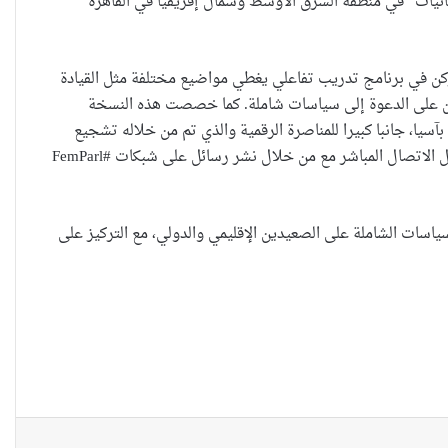
ى من مبادرة “برلمانیات” في منطقة الشرق الأوسط وشمال إفریقیا في القاهرة
حضانة الاطفال بين النص القانوني
والمصلحة الانسانية
ركن في برنامج تدریب تفاعلي یغطي مواضیع مختلفة مثل القیادة
تهن على الدعوة إلى سیاسات شاملة. كما خصصت هذه النسخة
سیا، جانبا كبیرا للمناصرة الرقمیة والذي تم من خلاله تشجیع
خطأ مهني في الموقع الرسمي لـ
البرلمانیات على استخدام وتطویر وجودهن في شبكات التواصل الاجتماعي من أجل تسهیل الاتصال المباشر مع من خلال نشر رسائل على شبكات #FemParl
مجلس القضاء الأعلى”سردية
تُضعف الضحية وتفتح باب التبرير
للجريمة”
یاسات الشاملة على الصعیدین الإقلیمي والدولي، مع التركیز على
حين تُحاكم الضحية بعد موتها
حين يصبح العمل الذي نحبّه عبئًا
نخاف منه