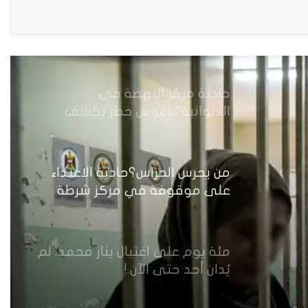
من جريمة قتل إلى بنية استغلال…
كيف يُسَلَّع جسد المرأة في اقتصاد
الهيمنة
حادثة مركز النهضة في
الديوانية”ناقوس خطر يكشف
الفجوات المؤسسية في إدارة
احتجاز النساء بالعراق
من يحرس الحراس؟حادثة الاعتداء
على موقوفة في مركز شرطة
النهضة تضع وزارة الداخلية العراقية
أمام اختبار حماية النساء واستعادة
الثقة
مئة يوم على اغتيال ينار محمد. لم
يُدان أحد حتى الآن.!