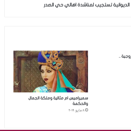
 الديوانية تستجيب لمناشدة اهالي حي الصدر
حين تُحاكم الضحية بعد موتها
حين يصبح العمل الذي نحبّه عبئًا
نخاف منه
وجية ..
من جريمة قتل إلى بنية استغلال…
كيف يُسَلَّع جسد المرأة في اقتصاد
الهيمنة
سميراميس ام مثالية وملكة الجمال
حادثة مركز النهضة في
والحكمة
٨ مايو ٢٠١٩
الديوانية”ناقوس خطر يكشف
الفجوات المؤسسية في إدارة
احتجاز النساء بالعراق