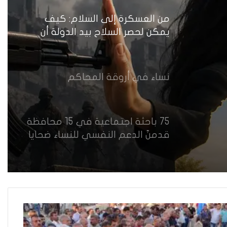
نساء في أروقة المحاكم
75 باحثة اجتماعية في 15 محافظة
قدمنّ الدعم النفسي للنساء ضحايا
العنف في العراق
هل يرفض إيزيديو العراق أطفال
ناجيتهم من داعش؟
العراقية تكسر القيد نحو فضاء
الحرية