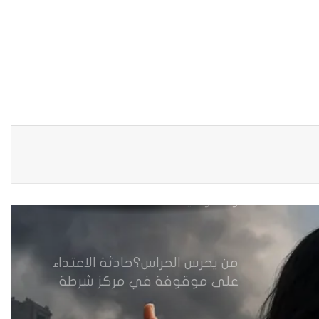
زيدان يبارك فوز السيدات الفائزات
في انتخابات رابطة القاضيات
العراقية
مقاهي النساء في العراق استراحة
وخصوصية
من يحرس الحراس؟حادثة الاعتداء
على موقوفة في مركز شرطة
النهضة تضع وزارة الداخلية العراقية
أمام اختبار حماية النساء واستعادة
الثقة
من العسكرة إلى السلام: كيف
يمكن لحصر السلاح بيد الدولة أن
يعزز تنفيذ القرار 1325 في العراق؟