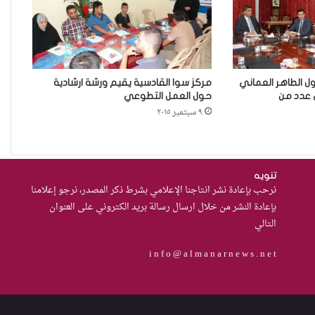
من يحرس الحراس؟حادثة الاعتداء
على موقوفة في مركز شرطة
النهضة تضع وزارة الداخلية العراقية
أمام اختبار حماية النساء واستعادة
ول الطاهر العماني
مركز سوا القادسية يقيم ورشة ارشادية
الثقة
 عدد من
حول العمل التطوعي
من العسكرة إلى السلام: كيف
٩ سبتمبر ٢٠١٥
يمكن لحصر السلاح بيد الدولة أن
يعزز تنفيذ القرار 1325 في العراق؟
تنويه
نساء في أروقة المحاكم
نرحب بإعادة نشر انتاجنا الإعلامي بشرط ذكر المصدر، نرجو إعلامنا
بإعادة النشر من خلال ارسال رسالة بريد الكتروني على العنوان
التالي
75 باحثة اجتماعية في 15 محافظة
i n f o @ a l m a n a r n e w s . n e t
قدمنّ الدعم النفسي للنساء ضحايا
العنف في العراق