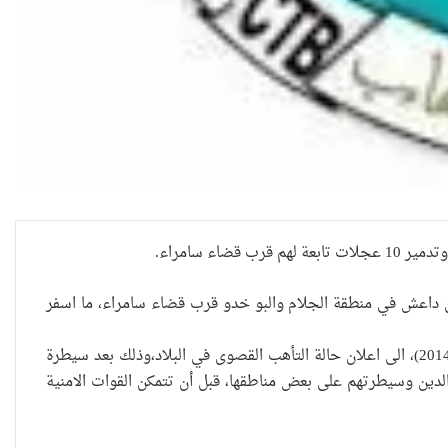
العراقية تكسر القيد نحو فضاء
الحرية
“كون آي” لماذا تركت وظيفتها
ء سامراء.
الحكومية وفتحت مطعم ؟
ن داعش في منطقة الجلام والبو خدو قرب قضاء سامراء، ما اسفر
ويشهد العراق تدهوراً امنياً ملحوظاً دفع برئيس الحكومة نوري المالكي، في(10 حزيران 2014)، الى اعلان حالة التأهب القصوى في البلاد،وذلك بعد سيطرة
نينوى تسجل اعلى رقم بتصديق
ين وسيطرتهم على بعض مناطقها، قبل أن تتمكن القوات الامنية
عقود الزواج خارج المحكمة خلال
شهر كانون الثاني