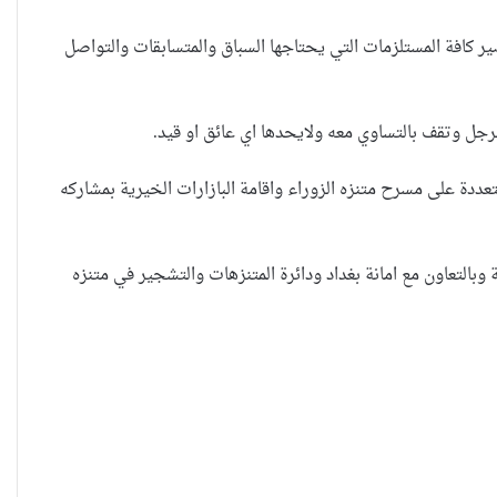
ر كافة المستلزمات التي يحتاجها السباق والمتسابقات والتواصل
حضانة الاطفال بين النص القانوني
لرجل وتقف بالتساوي معه ولايحدها اي عائق او قيد.
والمصلحة الانسانية
تعددة على مسرح متنزه الزوراء واقامة البازارات الخيرية بمشاركه
خطأ مهني في الموقع الرسمي لـ
مجلس القضاء الأعلى”سردية
التعاون مع امانة بغداد ودائرة المتنزهات والتشجير في متنزه
تُضعف الضحية وتفتح باب التبرير
للجريمة”
حين تُحاكم الضحية بعد موتها
حين يصبح العمل الذي نحبّه عبئًا
نخاف منه