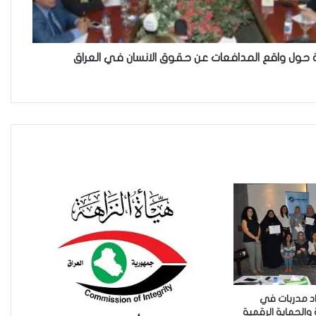
مجلس القضاء الأعلى”سردية
تُضعف الضحية وتفتح باب التبرير
للجريمة”
 حول واقع المدافعات عن حقوق الانسان في العراق
حين تُحاكم الضحية بعد موتها
حين يصبح العمل الذي نحبّه عبئًا
نخاف منه
من جريمة قتل إلى بنية استغلال…
كيف يُسَلَّع جسد المرأة في اقتصاد
الهيمنة
حادثة مركز النهضة في
اد مدربات في
والحماية الرقمية