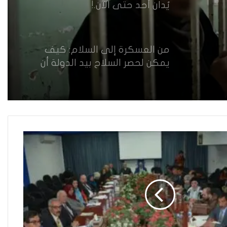
يُدان أحد حتى الآن.!
من العسكرة إلى السلام: كيف
يمكن لحصر السلاح بيد الدولة أن
يعزز تنفيذ القرار 1325 في العراق؟
القضاء يقرر: لا سكنى للمطلقة
“الآيسة من المحيض”
حضانة الاطفال بين النص القانوني
والمصلحة الانسانية
خطأ مهني في الموقع الرسمي لـ