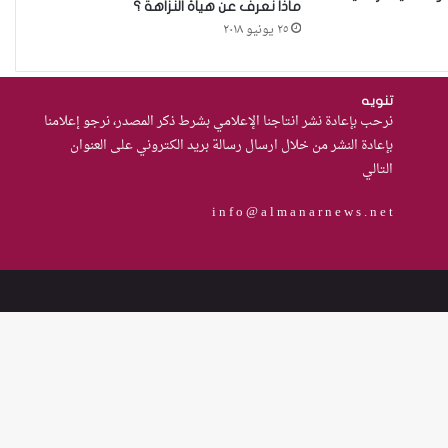
الديوانية”ناقوس خطر يكشف
ماذا نعرف عن هيأة النزاهة ؟
٢٥ يونيو ٢٠١٨
الفجوات المؤسسية في إدارة
احتجاز النساء بالعراق
من يحرس الحراس؟حادثة الاعتداء
تنويه
نرحب بإعادة نشر انتاجنا الإعلامي بشرط ذكر المصدر، نرجو إعلامنا
على موقوفة في مركز شرطة
بإعادة النشر من خلال ارسال رسالة بريد الكتروني على العنوان
النهضة تضع وزارة الداخلية العراقية
التالي
أمام اختبار حماية النساء واستعادة
الثقة
مئة يوم على اغتيال ينار محمد. لم
i n f o @ a l m a n a r n e w s . n e t
يُدان أحد حتى الآن.!
من العسكرة إلى السلام: كيف
يمكن لحصر السلاح بيد الدولة أن
يعزز تنفيذ القرار 1325 في العراق؟
القضاء يقرر: لا سكنى للمطلقة