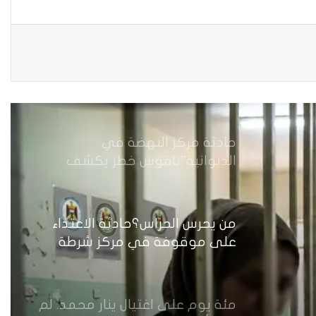
من جريمة قتل إلى بنية استغلال…
كيف يُسَلَّع جسد المرأة في اقتصاد
الهيمنة
حادثة مركز النهضة في
الديوانية”ناقوس خطر يكشف
الفجوات المؤسسية في إدارة
احتجاز النساء بالعراق
من يحرس الحراس؟حادثة الاعتداء
على موقوفة في مركز شرطة
النهضة تضع وزارة الداخلية العراقية
أمام اختبار حماية النساء واستعادة
الثقة
مئة يوم على اغتيال ينار محمد. لم