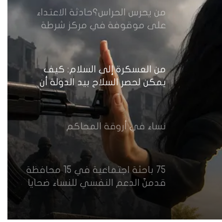
من يحرس الحراس؟حادثة الاعتداء
على موقوفة في مركز شرطة
النهضة تضع وزارة الداخلية العراقية
أمام اختبار حماية النساء واستعادة
الثقة
من العسكرة إلى السلام: كيف
يمكن لحصر السلاح بيد الدولة أن
يعزز تنفيذ القرار 1325 في العراق؟
نساء في أروقة المحاكم
75 باحثة اجتماعية في 15 محافظة
قدمنّ الدعم النفسي للنساء ضحايا
العنف في العراق