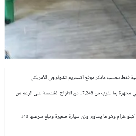
سية فقط بحسب ماذكر موقع اكستريم تكنولوجي الأمريكي
الطائرة الجديدة تدعى ” Solar Impulse 2″ والتي من المقرر أن تقوم برحلتها عام 2015 وهي مجهزة بما يقرب من 17,248 من الالواح الشمسية على الرغم من
العراقية تكسر القيد نحو فضاء
الحرية
ويبلغ جناحي الطائرة 72 مترا وهو اكبر من جناحي طائرة البوينغ 747 وهي تزن فقط 2300 كيلو غرام وهو ما يساوي وزن سيارة صغيرة وتبلغ سرعتها 140