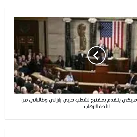
هل يرفض إيزيديو العراق أطفال
ناجيتهم من داعش؟
العراقية تكسر القيد نحو فضاء
الحرية
“كون آي” لماذا تركت وظيفتها
الحكومية وفتحت مطعم ؟
مريكي يتقدم بمقترح لشطب حزبي بارزاني وطالباني من
لائحة الارهاب
نينوى تسجل اعلى رقم بتصديق
عقود الزواج خارج المحكمة خلال
شهر كانون الثاني