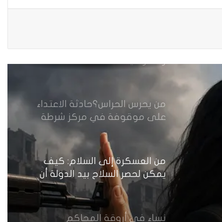
في انتخابات رابطة القاضيات
العراقية
مقاهي النساء في العراق استراحة
وخصوصية
من يحرس الحراس؟حادثة الاعتداء
على موقوفة في مركز شرطة
النهضة تضع وزارة الداخلية العراقية
أمام اختبار حماية النساء واستعادة
الثقة
من العسكرة إلى السلام: كيف
يمكن لحصر السلاح بيد الدولة أن
يعزز تنفيذ القرار 1325 في العراق؟
نساء في أروقة المحاكم