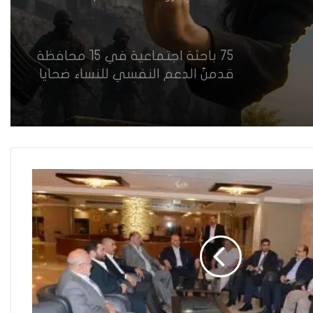
75 باحثة اجتماعية في 15 محافظة
قدمنّ الدعم النفسي للنساء ضحايا
العنف في العراق
هل يرفض إيزيديو العراق أطفال
ناجيتهم من داعش؟
العراقية تكسر القيد نحو فضاء
الحرية
“كون آي” لماذا تركت وظيفتها