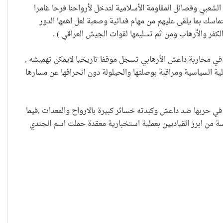
الشعبي وفصائل المقاومة الأسلامية لتدخل لأرواحنا فرحا غامرا
تماسك بما يلقى عليهم من مهام فدائية وصعبة لعل اهمها الدور
كفر والأرهاب ومن ثم تسليمها لقوات الجيش العراقي ) .
العراقية تكسر القيد نحو فضاء
الحرية
ة في محاربة داعش الأرهابي تسجل موقفا تاريخيا لايمكن تهميشه ,
ة السياسية ومراقبة بوصلتها والحيلولة دون انحرافها عن مسارها
“كون آي” لماذا تركت وظيفتها
ي حربها ضد داعش وكبدته خسائر كبيرة بالارواح والمعدات ,فيما
الحكومية وفتحت مطعم ؟
الجنسية بينهم خمسة من ابرز القياديين بعملية استخبارية معقدة حملت اسم الجندي
نينوى تسجل اعلى رقم بتصديق
عقود الزواج خارج المحكمة خلال
شهر كانون الثاني
زيدان يبارك فوز السيدات الفائزات