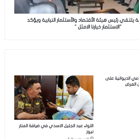
الحكومية وفتحت مطعم ؟
ة يلتقي رئيس هيئة الأقتصاد والأستثمار النيابية ويؤكد
"الاستثمار خيارنا الامثل "
نينوى تسجل اعلى رقم بتصديق
عقود الزواج خارج المحكمة خلال
شهر كانون الثاني
زيدان يبارك فوز السيدات الفائزات
في انتخابات رابطة القاضيات
عي الديوانية على
العراقية
ن العرض
مقاهي النساء في العراق استراحة
وخصوصية
اللواء عبد الجليل الاسدي في ضيافة المنار
نيوز
من يحرس الحراس؟حادثة الاعتداء