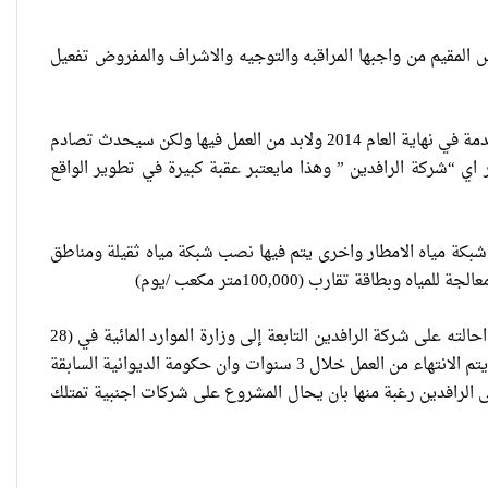
 المقيم من واجبها المراقبه والتوجيه والاشراف والمفروض تفعيل
وبين :ان الواقع الخدمي بين محك حكومة الديوانية وشركة الرافدين فالحكومة صادقت على مشاريع ستدخل الخدمة في نهاية العام 2014 ولابد من العمل فيها ولكن سيحدث تصادم
 اي “شركة الرافدين ” وهذا مايعتبر عقبة كبيرة في تطوير الواقع
بكة مياه الامطار واخرى يتم فيها نصب شبكة مياه ثقيلة ومناطق
قة تقارب (100,000متر مكعب /يوم)
يذكر ان مشروع مجاري الديوانية الكبير من المشاريع الاستثمارية الذي تنفذه وزارة البلديات والاشغال العامة وتم احالته على شركة الرافدين التابعة إلى وزارة الموارد المائية في (28
تشرين الثاني 2011)، بقرار منمجلس الوزراء بكلفه (218) مليار دينار، بعدما تأخر عامين عن موعده على اساس ان يتم الانتهاء من العمل خلال 3 سنوات وان حكومة الديوانية السابقة
 الرافدين رغبة منها بان يحال المشروع على شركات اجنبية تمتلك
العراقية تكسر القيد نحو فضاء الحرية