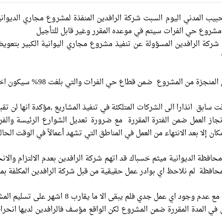
مار حبيب المدني اليوم السبت شركة الرافدين المنفذة لمشروع مجاري الديو
 مشروع حي الفرات سيتم في موعده المقرر وغير قابل للتأجيل
لب شركة الرافدين المسؤولة عن تنفيذ مشروع مجاري اليوانية الكبير بتع
طاع حي الفرات والتي بلغت 98% سيكون اخر موعد لتسليمه هو يوم 2014/8/31 والموعد غير قابل للتأجيل”
 سابق انذارا الى الشركات المتلكئة في تنفيذ المشاريع ,مؤكدة انها لن تق
نجاز العمل ضمن الفترة المقررة مع ضرورة تعديل الشوارع الرئيسة وال
 إلا بعد الانتهاء من العمل في المناطق التي تشهد أعمالاً في الوقت الح
فظة الديوانية ميثم خسباك قد اتهم شركة الرافدين بعدم الالتزام والان
محافظة لم نلاحظ اي بوادر عمل حقيقية من قبل شركة الرافدين المكلفة بم
واضاف :لقد استنزفت الكثير من الوقت مع عد
ل في المدة المقررة ضمن المشروع لكن الواقع مؤسف فالرافدين لديها انحرا