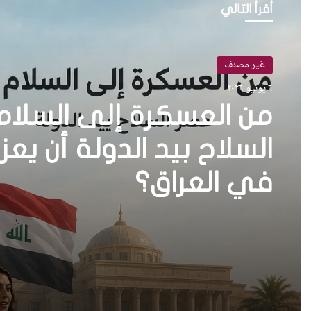
أقرأ التالي
غير مصنف
٦ يونيو ٢٠٢٦
من العسكرة إلى السلا
في العراق؟