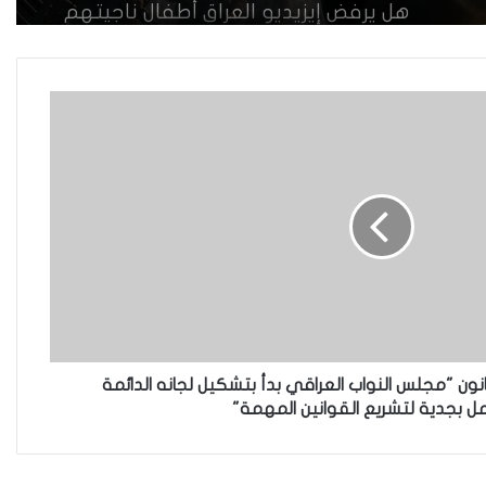
هل يرفض إيزيديو العراق أطفال ناجيتهم
من داعش؟
العراقية تكسر القيد نحو فضاء الحرية
“كون آي” لماذا تركت وظيفتها
الحكومية وفتحت مطعم ؟
نينوى تسجل اعلى رقم بتصديق عقود
الزواج خارج المحكمة خلال شهر كانون
انون "مجلس النواب العراقي بدأ بتشكيل لجانه الدائمة
الثاني
 بجدية لتشريع القوانين المهمة"
زيدان يبارك فوز السيدات الفائزات في