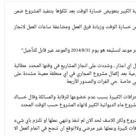
انية الكبير بتعويض خسارة الوقت بعد تلكؤها بتنفيذ المشروع ضمن
ويض خسارة الوقت وزيادة فرق العمل ومضاعفة ساعات العمل لانجاز
بل اي اعذار , وشددت على انجاز المشاريع في وقتها المحدد مطالبة
فرعية بعد إكمال مشروع المجاري في اي منطقة معينة مشددة على
الي خاصة حي الفرات والصدور الأربعة
حرافات الكبيرة بسبب عدم خضوعها للرقابة والمسائلة وقال خسباك
شروع ماء الديوانية الكبير لانهاء المشروع حسب الوقت المحدد
م وجود اي عمل جدي فلم يبقى الا ما يقارب 8 اشهر على تسليم المشروع ولكن للاسف لحد الان لم تنفذ وتنهي عملها او تلتزم باي شيء
فات كبيرة وعملها غير مرضي ولااتوقع ان تنجح في اتمام العمل الا