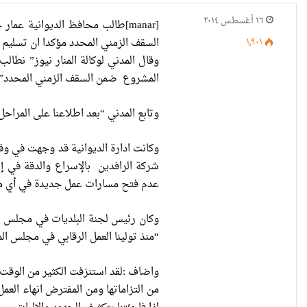
١٦ أغسطس ٢٠١٤
[manar]طالب محافظ الديوانية ع
١٬٩٠١
السقف الزمني المحدد مؤكدا ان تسليم
وقال المدني لوكالة المنار نيوز” نطا
المشروع ضمن السقف الزمني المحدد”
وتابع المدني “بعد اطلاعنا على المراحل المنجزة من المشروع ضمن ق
وكانت ادارة الديوانية قد وجهت في وقت
شركة الرافدين بالإسراع والدقة في إ
عدم فتح مسارات عمل جديدة في أي مكان
وكان رئيس لجنة البلديات في مجلس محا
“منذ تولينا العمل الرقابي في مجلس ال
من التزاماتها ومن المفترض انهاء العم