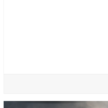
“كون آي” لماذا تركت وظيفتها
الحكومية وفتحت مطعم ؟
نينوى تسجل اعلى رقم بتصديق عقود
الزواج خارج المحكمة خلال شهر كانون
الثاني
زيدان يبارك فوز السيدات الفائزات في
انتخابات رابطة القاضيات العراقية
مقاهي النساء في العراق استراحة
وخصوصية