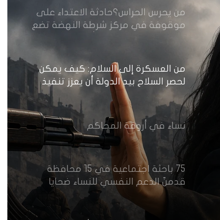
من يحرس الحراس؟حادثة الاعتداء على
موقوفة في مركز شرطة النهضة تضع
وزارة الداخلية العراقية أمام اختبار حماية
النساء واستعادة الثقة
من العسكرة إلى السلام: كيف يمكن
لحصر السلاح بيد الدولة أن يعزز تنفيذ
القرار 1325 في العراق؟
نساء في أروقة المحاكم
75 باحثة اجتماعية في 15 محافظة
قدمنّ الدعم النفسي للنساء ضحايا
العنف في العراق