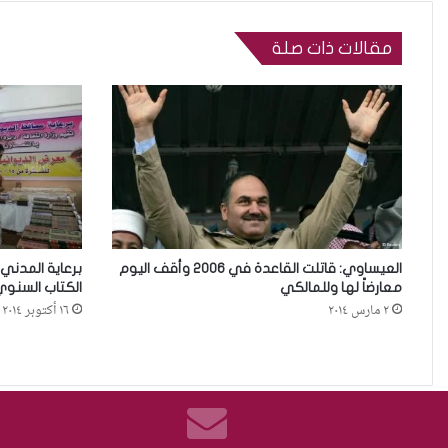
مقالات ذات صلة
العيساوي: قاتلت القاعدة في 2006 وأقف اليوم
برعاية المدني
معارضاً لها وللمالكي
الكتاب السنو
٢ مارس ٢٠١٤
١٦ أكتوبر ٢٠١٤