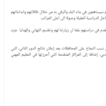
م سيساهمون في بناء البلد والرقي به من خلال طاقاتهم وابداعاتهم
احل الدراسية المقبلة وصولا الى اعلى المراتب
العراقية تكسر القيد نحو فضاء الحرية
قدم في دراستهم علما ان زيارتنا لهم وتقديم التهاني والهدايا جزء
“كون آي” لماذا تركت وظيفتها
 على المراتب المتقدمة في نسب النجاح على المحافظات بعد إعلان نتائج الدور الثاني، التي
الحكومية وفتحت مطعم ؟
ي، إضافة إلى المراكز المتقدمة التي أحرزتها في التعليم المهني
نينوى تسجل اعلى رقم بتصديق عقود
الزواج خارج المحكمة خلال شهر كانون
الثاني
زيدان يبارك فوز السيدات الفائزات في
انتخابات رابطة القاضيات العراقية