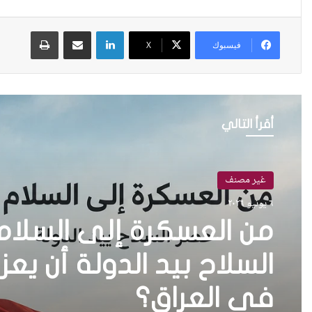
لينكدإن
مشاركة عبر البريد
طباعة
فيسبوك
X
أقرأ التالي
غير مصنف
٦ يونيو ٢٠٢٦
من العسكرة إلى السلا
في العراق؟