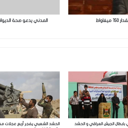
غاواط
المدني يدعو صحة الديوانية
بابطال الجيش العراقي و الحشد
الحشد الشعبي يفجر أربع عجلات م