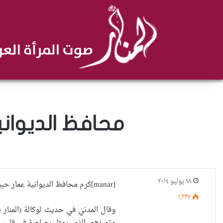
محافظ الديواني
١٨ يوليو ٢٠١٤
[manar]كرم محافظ الديوانية عمار حبيب المدني الطلبة الاوائل للصفوف المنتتهية للدراستين المتوسطة والاعدادية عادا نجاحهم رصاصة في قلب اعداء الوطن
١٬٢٢٧
وقال المدني في حديث لوكالة (المنار 