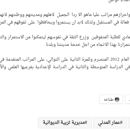
عداء الوطن
واحرازهم مراتب عليا ماهو الا ردا الجميل لاهلهم ومدينتهم ووطنتهم لانه
ر فعالة في المستقبل ولذلك لابد ان يستمروا ويحافظوا على تفوقهم في المر
مادي للطلبة المتفوقين وزرع الثقة في نفوسهم ليتمكنوا من الاستمرار والت
رارنا بهذا الاتجاه من اجل خدمة مدينتنا وبلدنا
وكانت تربية الديوانية، قد حصلت في العام 2012 المنصرم وللمرة الثانية على التوالي،
الدراسة المتوسطة والثانية في الدراسة الإعدادية بفرعيها العلمي والأدب
طباعة
عمار المدني
مديرية تربية الديوانية