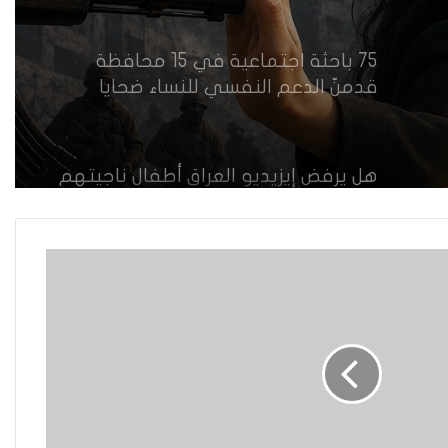
75 باحثة اجتماعية في 15 محافظة
قدمنّ الدعم النفسي للنساء ضحايا
العنف في العراق
هل يرفض إيزيديو العراق أطفال ناجيتهم
من داعش؟
العراقية تكسر القيد نحو فضاء الحرية
“كون آي” لماذا تركت وظيفتها
الحكومية وفتحت مطعم ؟