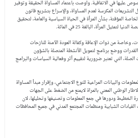
 عليها في الاتفاقية. واوصت باعتماد المساواة الحقيقة وتوفير
ديل التشريعات المكرسة لعدم المساواة، والإسراع بتشريع قانون
خاصة المؤقتة، بشأن المرأة في الحياة السياسية والعامة، لتحقيق
ثيل المرأة، البالغة 25 في المائة.
حضانة الاطفال بين النص القانوني
، وخاصة من ذوات الإعاقة وكفالة العودة الآمنة للنازحات
والمصلحة الانسانية
 القدرات ووضع برنامج لتمويل الأنشطة المتصلة بالشؤون
صلة، التي تعتبر ضرورية لتقييم أثر وفعالية السياسات والبرامج
خطأ مهني في الموقع الرسمي لـ
لومات والبيانات المراعية للنوع الاجتماعي، وإقرار مبدأ المساواة
مجلس القضاء الأعلى”سردية
الاطار الوطني المعني بالمراة لايمنع من الضغط على الجهات
تُضعف الضحية وتفتح باب التبرير
ارة الخطيط ودورها في جمع المعلومات وتصنيفها وتحليلها، لان
للجريمة”
القيادات الشبابية ومنظمات المجتمع المدني في جميع المحافظات
حين تُحاكم الضحية بعد موتها
حين يصبح العمل الذي نحبّه عبئًا