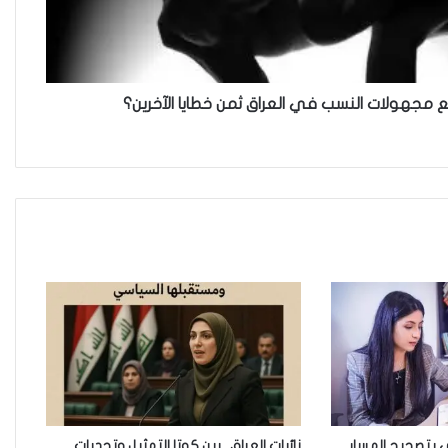
خطأ مهني في الموقع الرسمي لـ
مجلس القضاء الأعلى”سردية
تُضعف الضحية وتفتح باب التبرير
للجريمة”
ع مجهولات النسب في العراق ثمن خطايا الآخرين؟
حين تُحاكم الضحية بعد موتها
حين يصبح العمل الذي نحبّه عبئًا
نخاف منه
من جريمة قتل إلى بنية استغلال…
كيف يُسَلَّع جسد المرأة في اقتصاد
الهيمنة
حادثة مركز النهضة في
بتصحيح المسار
نائبات العراق.. بين كوتا التمثيل وتحديات