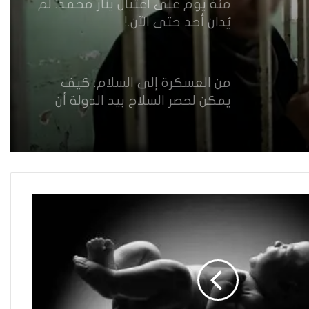
مئة يوم على اغتيال ينار محمد. لم
يُدان أحد حتى الآن.!
من العسكرة إلى السلام: كيف
يمكن لحصر السلاح بيد الدولة أن
يعزز تنفيذ القرار 1325 في العراق؟
القضاء يقرر: لا سكنى للمطلقة
“الآيسة من المحيض”
حضانة الاطفال بين النص القانوني
والمصلحة الانسانية