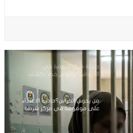
نخاف منه
من جريمة قتل إلى بنية استغلال…
كيف يُسَلَّع جسد المرأة في اقتصاد
الهيمنة
حادثة مركز النهضة في
الديوانية”ناقوس خطر يكشف
الفجوات المؤسسية في إدارة
احتجاز النساء بالعراق
من يحرس الحراس؟حادثة الاعتداء
على موقوفة في مركز شرطة
النهضة تضع وزارة الداخلية العراقية
أمام اختبار حماية النساء واستعادة
الثقة