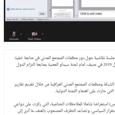
ت شبكة النساء العراقيات ضمن المجال الافتراضي وعبر تطبيق زووم في 2020/8/13، جلسة نقاشية حول دور منظمات المجتمع المدني في متابعة تنفيذ
الملاحظات الختامية حول تقرير العراق السابع الذي قدم في الجلسة 74 في 22تشرين الأول 2019 في جنيف، امام لجنة سيداو المعنية بمتابعة التزام الدول
الشبكة ومنظمات المجتمع المدني العراقية من خلال تقديم تقارير
تي حازت على اهتمام اللجنة الدولية.
رس) استعراضا شاملا للملاحظات الختامية، التي ركزت على دواعي
لوخيمة لسيطرة تنظيم داعش حتى هزيمته في عام 2017، وعدم الاستقرار السياسي، وتصاعد التطرف المصحوب بالعنف، ما أدى إلى