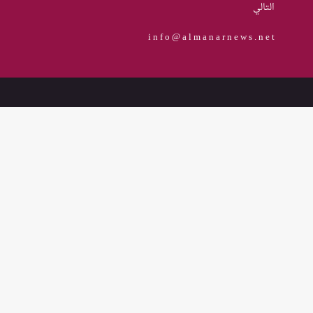
التالي
يعزز تنفيذ القرار 1325 في العراق؟
i n f o @ a l m a n a r n e w s . n e t
نساء في أروقة المحاكم
75 باحثة اجتماعية في 15 محافظة
قدمنّ الدعم النفسي للنساء ضحايا
العنف في العراق
هل يرفض إيزيديو العراق أطفال
ناجيتهم من داعش؟