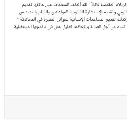
بلاء المقدسة قائلاً ” لقد أخذت المنظمات على عاتقها تقديم
ني وتقديم الإستشارة القانونية للمواطنين والقيام بالعديد من
ذلك تقديم المساعدات الإنسانية للعوائل الفقيرة في المحافظة ”
“كون آي” لماذا تركت وظيفتها
نساء من أجل العدالة وإتخاذها كدليل عمل في برامجها المستقبلية
الحكومية وفتحت مطعم ؟
نينوى تسجل اعلى رقم بتصديق
عقود الزواج خارج المحكمة خلال
شهر كانون الثاني
زيدان يبارك فوز السيدات الفائزات
في انتخابات رابطة القاضيات
العراقية
مقاهي النساء في العراق استراحة
وخصوصية