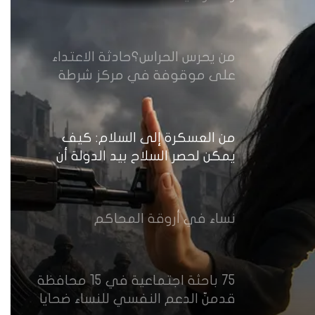
من يحرس الحراس؟حادثة الاعتداء
على موقوفة في مركز شرطة
النهضة تضع وزارة الداخلية العراقية
أمام اختبار حماية النساء واستعادة
الثقة
من العسكرة إلى السلام: كيف
يمكن لحصر السلاح بيد الدولة أن
يعزز تنفيذ القرار 1325 في العراق؟
نساء في أروقة المحاكم
75 باحثة اجتماعية في 15 محافظة
قدمنّ الدعم النفسي للنساء ضحايا