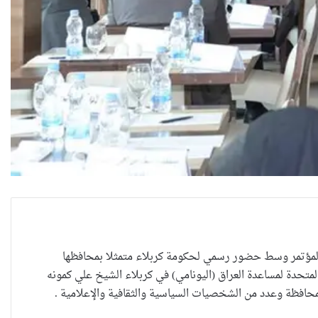
بة اليوم العالمي للمرأة المؤتمر وسط حضور رسمي لحكومة كربلاء متمثلا بمحافظها
تحدة لمساعدة العراق (اليونامي) في كربلاء الشيخ علي كمونه
العراقية تكسر القيد نحو فضاء
حافظة وعدد من الشخصيات السياسية والثقافية والإعلامية .
الحرية