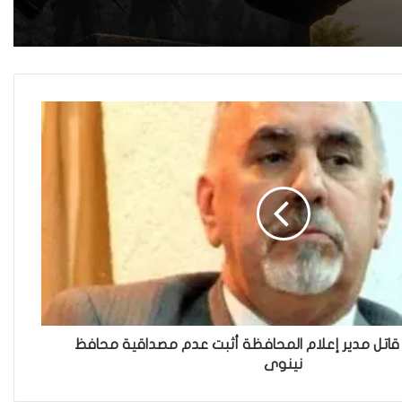
العنف في العراق
هل يرفض إيزيديو العراق أطفال
ناجيتهم من داعش؟
العراقية تكسر القيد نحو فضاء
الحرية
“كون آي” لماذا تركت وظيفتها
الحكومية وفتحت مطعم ؟
 قاتل مدير إعلام المحافظة أثبت عدم مصداقية محافظ
نينوى
نينوى تسجل اعلى رقم بتصديق
عقود الزواج خارج المحكمة خلال