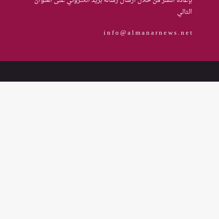
بإعادة النشر من خلال ارسال رسالة بريد الكتروني على العنوان
يعزز تنفيذ القرار 1325 في العراق؟
التالي
i n f o @ a l m a n a r n e w s . n e t
نساء في أروقة المحاكم
75 باحثة اجتماعية في 15 محافظة
قدمنّ الدعم النفسي للنساء ضحايا
العنف في العراق
هل يرفض إيزيديو العراق أطفال
ناجيتهم من داعش؟