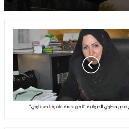
هل يرفض إيزيديو العراق أطفال
ناجيتهم من داعش؟
العراقية تكسر القيد نحو فضاء
الحرية
“كون آي” لماذا تركت وظيفتها
الحكومية وفتحت مطعم ؟
مدير مجاري الديوانية "المهندسة عامرة الحسناوي"
نينوى تسجل اعلى رقم بتصديق
عقود الزواج خارج المحكمة خلال
شهر كانون الثاني