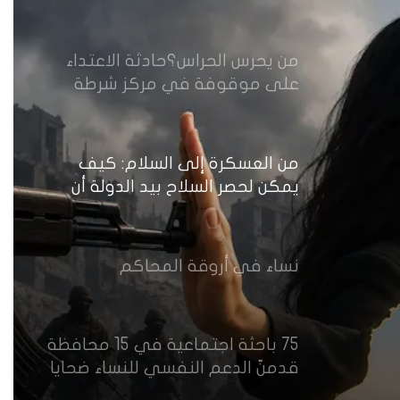
من يحرس الحراس؟حادثة الاعتداء
على موقوفة في مركز شرطة
النهضة تضع وزارة الداخلية العراقية
أمام اختبار حماية النساء واستعادة
الثقة
من العسكرة إلى السلام: كيف
يمكن لحصر السلاح بيد الدولة أن
يعزز تنفيذ القرار 1325 في العراق؟
نساء في أروقة المحاكم
75 باحثة اجتماعية في 15 محافظة
قدمنّ الدعم النفسي للنساء ضحايا
العنف في العراق