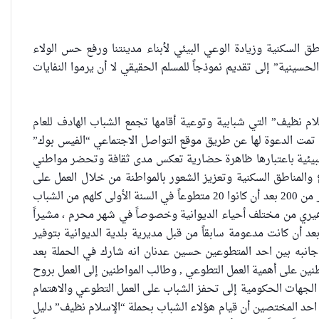
 السكنية وزيادة الوعي البيئي لأبناء مدينتنا ورفع حس الولاء
ينية” إلى تقديم نموذجاً للمسلم الحقيقي لا أن يرموا النفايات
 نظيف” التي شبابية وتوعية أقامها تجمع الشباب الهادف للعام
ف تمت الدعوة لها عن طريق موقع التواصل الاجتماعي “الفيس بوك”
البيئية باعتبارها ظاهرة حضارية تعكس مدى ثقافة وتحضر مواطني
والمناطق السكنية وتعزيز الشعور بالمواطنة من خلال العمل على
جعل المدينة أنظف وأجمل . وبين الفتلاوي أن عدد المتطوعين والمساهمين في الحملة أكثر من 200 بعد أن كانوا 20 متطوعاً في السنة الأولى كلهم من الشباب
هيري من مختلف أحياء الديوانية وخصوصاً في شهر محرم ، مشيراً
الشباب نفسهم بعد أن كانت مدعومة سابقاً من قبل مديرية بلدية الديوانية بتوفير
 جانبه بين احد المتطوعين حسين عدنان انه شارك في الحملة بعد
نين على أهمية العمل التطوعي , وطالب المواطنين إلى العمل بروح
العراقية تكسر القيد نحو فضاء
ا الجهات الحكومية إلى تحفز الشباب على العمل التطوعي والاهتمام
الحرية
ار احد المختصين أن قيام هؤلاء الشباب بحملة “الإسلام نظيف” دليل