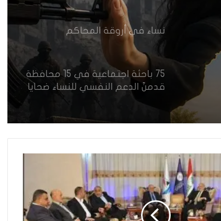
نساء في أروقة المحاكم
75 باحثة اجتماعية في 15 محافظة
قدمنّ الدعم النفسي للنساء ضحايا
العنف في العراق
هل يرفض إيزيديو العراق أطفال
ناجيتهم من داعش؟
العراقية تكسر القيد نحو فضاء
الحرية