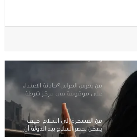
زيدان يبارك فوز السيدات الفائزات
في انتخابات رابطة القاضيات
العراقية
مقاهي النساء في العراق استراحة
وخصوصية
من يحرس الحراس؟حادثة الاعتداء
على موقوفة في مركز شرطة
النهضة تضع وزارة الداخلية العراقية
أمام اختبار حماية النساء واستعادة
الثقة
من العسكرة إلى السلام: كيف
يمكن لحصر السلاح بيد الدولة أن
يعزز تنفيذ القرار 1325 في العراق؟