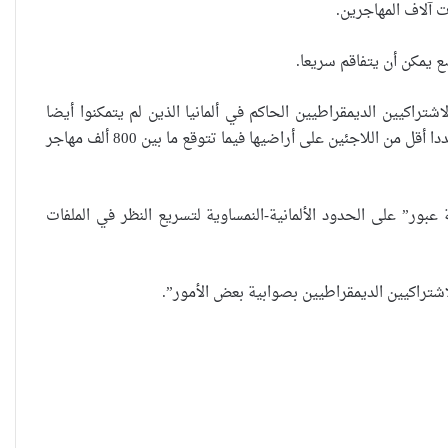
 آلاف المهاجرين.
 يمكن أن يتفاقم سريعا.
تراكيين الديمقراطيين الحاكم في ألمانيا الذين لم يتمكنوا أيضا
خلال اجتماع الأحد على التوافق حول هذه المسألة. ويطالب المحافظون بأن تقبل ألمانيا عددا أقل من اللاجئين على أراضيها فيما تتوقع ما بين 800 ألف مهاجر
العراقية تكسر القيد نحو فضاء
الحرية
” على الحدود الألمانية-النمساوية لتسريع النظر في الملفات
“كون آي” لماذا تركت وظيفتها
اشتراكيين الديمقراطيين بصوابية بعض الأمور”.
الحكومية وفتحت مطعم ؟
نينوى تسجل اعلى رقم بتصديق
عقود الزواج خارج المحكمة خلال
شهر كانون الثاني