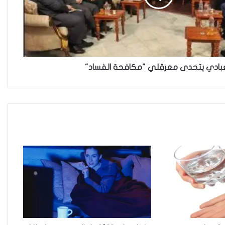
“كون آي” لماذا تركت وظيفتها
الحكومية وفتحت مطعم ؟
عبادي يتحدى معرقلي "مكافحة الفساد"
نينوى تسجل اعلى رقم بتصديق
عقود الزواج خارج المحكمة خلال
شهر كانون الثاني
زيدان يبارك فوز السيدات الفائزات
في انتخابات رابطة القاضيات
العراقية
مقاهي النساء في العراق استراحة
وخصوصية