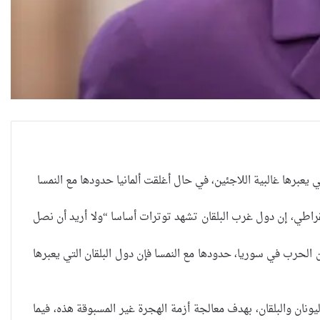
 يعبرها غالبية اللاجئين، في حال أغلقت ألمانيا حدودها مع النمسا
قراطي، إن دول غرب البلقان تشهد توترات أساسا “ولا أريد أن نصل
الحرب في سوريا، حدودها مع النمسا فإن دول البلقان التي يعبرها
1 ألف مركز لاستقبال اللاجئين في اليونان والبلقان، بهدف معالجة أزمة الهجرة غير المسبوقة هذه، فيما