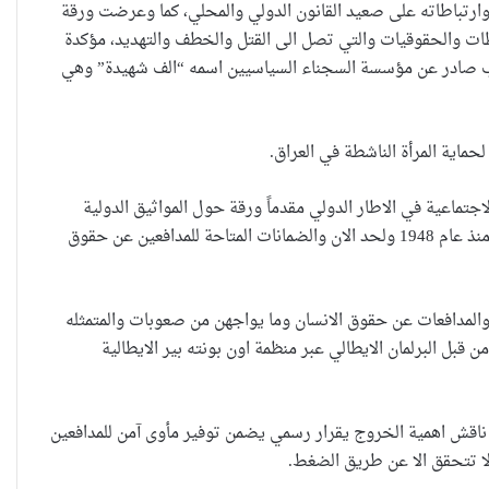
ارتباطاته على صعيد القانون الدولي والمحلي، كما وعرضت ورقة
طات والحقوقيات والتي تصل الى القتل والخطف والتهديد، مؤكدة
 صادر عن مؤسسة السجناء السياسيين اسمه “الف شهيدة” وهي
لحماية المرأة الناشطة في العراق.
جتماعية في الاطار الدولي مقدماً ورقة حول المواثيق الدولية
ومكانة حقوق الانسان في الصراع المحلي والدولي والمراحل التي مرت بها حقوق الانسان منذ عام 1948 ولحد الان والضمانات المتاحة للمدافعين عن حقوق
والمدافعات عن حقوق الانسان وما يواجهن من صعوبات والمتمثله
قبل البرلمان الايطالي عبر منظمة اون بونته بير الايطالية
لية ناقش اهمية الخروج يقرار رسمي يضمن توفير مأوى آمن للمدافعين
لا تتحقق الا عن طريق الضغط.