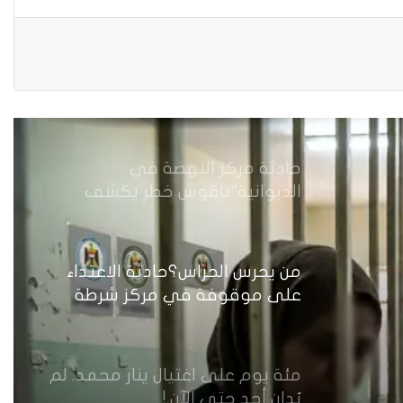
من جريمة قتل إلى بنية استغلال…
كيف يُسَلَّع جسد المرأة في اقتصاد
الهيمنة
حادثة مركز النهضة في
الديوانية”ناقوس خطر يكشف
الفجوات المؤسسية في إدارة
احتجاز النساء بالعراق
من يحرس الحراس؟حادثة الاعتداء
على موقوفة في مركز شرطة
النهضة تضع وزارة الداخلية العراقية
أمام اختبار حماية النساء واستعادة
الثقة
مئة يوم على اغتيال ينار محمد. لم
يُدان أحد حتى الآن.!