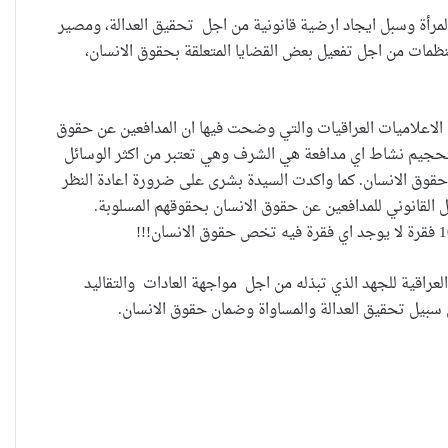
لمرأة وسبل ايجاد ارضية قانونية من اجل تحقيق العدالة، ومصير
ظمات من اجل تفعيل بعض القضايا المتعلقة بحقوق الانسان،
حضانة الاطفال بين النص القانوني
والمصلحة الانسانية
ى الاعلاميات العراقيات والتي وضحت فيها ان المدافعين عن حقوق
 لتحجيم نشاط اي مدافعة هي الشرف وهي تعتبر من اكثر الوسائل
قوق الانسان. كما واكدت السيدة بشرى على ضرورة اعادة النظر
خطأ مهني في الموقع الرسمي لـ
 القانوني للمدافعين عن حقوق الانسان بحقوقهم المسلوبة.
مجلس القضاء الأعلى”سردية
تُضعف الضحية وتفتح باب التبرير
للجريمة”
العراقية للجهد الذي تبذله من اجل مواجهة العادات والتقاليد
 سبيل تحقيق العدالة والمساواة وضمان حقوق الانسان.
حين تُحاكم الضحية بعد موتها
حين يصبح العمل الذي نحبّه عبئًا
نخاف منه