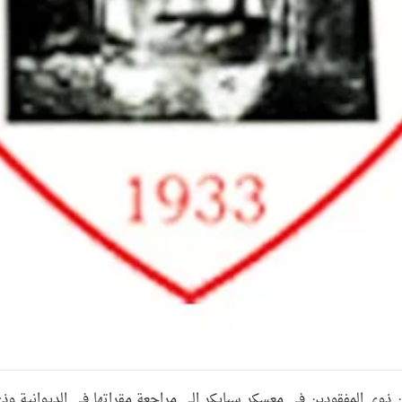
عراقيين ذوي المفقودين في معسكر سبايكر الى مراجعة مقراتها في الديوان