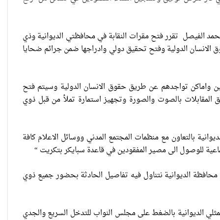
ن محمد الفيصل تقرر فتح مقرات النقابة في محافظتي الديوانية وذي
قوق الانسان الدولية وفتح تحقيق دولي وادراجها ضمن جرائم ضحايا
دين واماكن تواجدهم عن طريق حقوق الانسان الدولية وسيتم فتح
تداءً من يوم الثلاثاء ( الساعة 7-10 مساءً) كما وسنقوم بتوثيق المقابلات بالصوت والصورة وتجهيز استمارة تملأ من قبل ذوي
وانية بالتعاون مع منظمات المجتمع المدني ووسائل الاعلام كافة
اعية للوصول الى مصير المفقودين في قاعدة سبايكر بتكريت “
محافظة الديوانية نتناول فيه تفاصيل الحادثة بحضور جميع ذوي
مكتب مجلس النواب العراقي مطالبين ممثلي الديوانية بالضغط على مجلس النواب للتدخل السريع والجدي