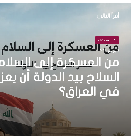
أقرأ التالي
غير مصنف
٦ يونيو ٢٠٢٦
من العسكرة إلى السلا
في العراق؟