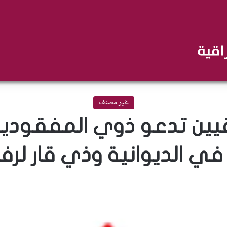
غير مصنف
راقيين تدعو ذوي المفقود
 في الديوانية وذي قار لر