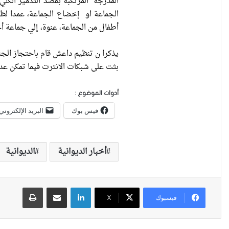
المدرجة المرتكبة بقصد التدمير الكل
الجماعة او إخضاع الجماعة، عمدا لظر
أطفال من الجماعة، عنوة، إلي جماعة أ
يذكرا ن تنظيم داعش قام باحتجاز الج
بثت على شبكات الانترت فيما تمكن عد
أدوات الموضوع :
فيس بوك
البريد الإلكتروني
أخبار الديوانية
الديوانية
لينكدإن
مشاركة عبر البريد
طباعة
فيسبوك
X