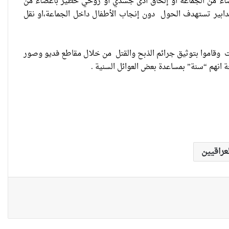
 أعضاء من الجماعة او إلحاق أذى جسدي أو روحي خطير بأعضاء من
تدابير تستهدف الحول دون إنجاب الأطفال داخل الجماعة،او نقل
“كون آي” لماذا تركت وظيفتها
الحكومية وفتحت مطعم ؟
ت وقاموا بتوثيق جرائم الذبح والقتل من خلال مقاطع فديو وصور
انهم “سنة” بمساعدة بعض العوائل السنية .
نينوى تسجل اعلى رقم بتصديق عقود
الزواج خارج المحكمة خلال شهر كانون
الثاني
زيدان يبارك فوز السيدات الفائزات في
لعراقيين
انتخابات رابطة القاضيات العراقية
مقاهي النساء في العراق استراحة
وخصوصية