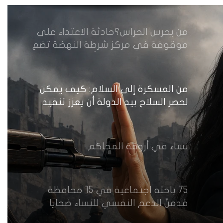
من يحرس الحراس؟حادثة الاعتداء على
موقوفة في مركز شرطة النهضة تضع
وزارة الداخلية العراقية أمام اختبار حماية
النساء واستعادة الثقة
من العسكرة إلى السلام: كيف يمكن
لحصر السلاح بيد الدولة أن يعزز تنفيذ
القرار 1325 في العراق؟
نساء في أروقة المحاكم
75 باحثة اجتماعية في 15 محافظة
قدمنّ الدعم النفسي للنساء ضحايا
العنف في العراق