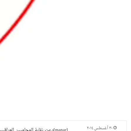
٣٠ أغسطس ٢٠١٤
[manar]دعت نقابة المحاميين ال