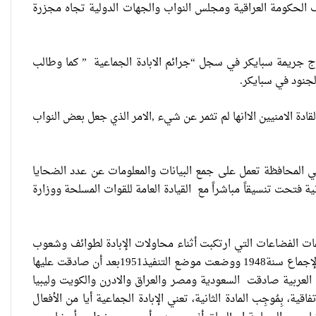
 الحكومة العراقية ومجلس النواب والجهات الدولية تجاه مجزرة
اج جريمة سبايكر في سجل “جرائم الابادة الجماعية ” كما وطالب
جنود في سبايكر.
من القادة الامنيين الاانها لم تثمر عن شيء ,الامر الذي جعل بعض النواب
لمحافظة تعمل على جمع البيانات والمعلومات عن عدد الضحايا
ة فتحت تنسيقاً مباشراً مع القيادة العامة للقوات المسلحة ووزارة
عات الفضاعات التي ارتكبت أثناء محاولات الإبادة لطوائف وشعوب
على أساس قومي أو عرقي أو ديني أو سياسي، صنفت كـجريمة دولية في اتفاقية وافقت الامم المتحدة عليها بالإجماع سنة1948 ووضعت موضع التنفيذ1951بعد أن صادقت عليها
تحدة ومن الدول العربية صادقت السعودية ومصر والعراق والادرن والكويت وليبيا
العراقية تكسر القيد نحو فضاء الحرية
و في هذه الاتفاقية، بِمُوجِب المادة الثانية، تعني الإبادة الجماعية أيا من الأفعال