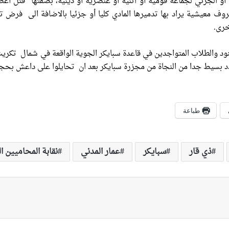
ي أو الجزئي لجماعة قومية أو اثنية أو عنصرية أو دينية، بصفتها “قتل
وف معيشية يراد بها تدميرها المادي كليا أو جزئيا بالاضافة الى فرض 
خرى.
نود والطلاب المتواجدين في قاعدة سبايكر الجوية الواقعة في شمال تكري
د بسيط جدا من النجاة من مجزرة سبايكر بعد ان تحايلوا على داعش بحجة 
طباعة
ذي قار
سبايكر
عمار المدني
نقابة المحاميين ا