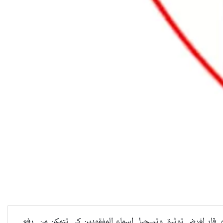
ية وذي قار لغرض توثيق وتسجيل اسماء المفقودين كي تتمكن من رفع