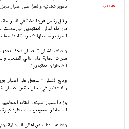
٥٬٠٦٧
دعوى قضائية والعمل على اعتبار مجزرة
وقال رئيس فرع النقابة في الديوانية ذ
قار امام اهالي المفقودين في معسكر س
الحرب وتسجيلها “كجريمة ابادة جماعي
واضاف الشبلي ” بعد ان تاخذ الامور 
الضحايا والمفقودين”
وتابع الشبلي ” سنعمل على اعتبار جري
والناشطين في مجال حقوق الانسان لغر
وزاد الشبلي “سيكون لنقابة المحاميي
الضحايا والمفقودين يليه خطوة كبيرة ست