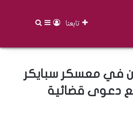
تابعنا
بحث عن
تسجيل الدخول
إضافة عمود جان
ين في معسكر سبايكر
فع دعوى قضائية