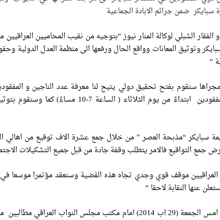
 سبايكر ضمن جرائم الابادة الجماعية
و الفقار الشبلي لوكالة المنار نيوز “بتوجيه من نقيب المحاميين العراقيي
بايكر وتوثيق المعانات وواقع الحال ورفعها الى منظمة العدل الدولية وح
ة “
مجراها سنقوم بفتح تحقيق دولي يتيح لنا معرفة عدد الناجين و المفقو
مقرات النقابة امام اهالي الضحايا والمفقودين اب
مة سبايكر “مذبحة العصر ” من خلال جمع عشرة الاف توقيع من اهالي الدي
ض جمع التواقيع فالامر يتطلب وقفة جادة من قبل جميع التشكيلات الاجتم
ن العراقيين موقف قوي وجدي تجاه هذه القضية وسنعقد مؤتمرا موسعا في 
علن عنها النقابة لاحقا “
وتظاهر المئات من اهالي الديوانية يوم امس الجمعة (29 اب 2014) امام 