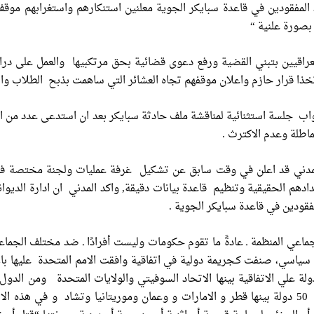
مفقودين في قاعدة سبايكر الجوية معلنين استنكارهم واستغرابهم موقف
 بصورة علنية “
لعراقيين بتبني القضية ورفع دعوى قضائية بحق مرتكبيها والعمل على در
ذا قرار حازم واعلان موقفهم تجاه العشائر التي ساهمت بذبح الطلاب وال
 )عقد مجلس النواب جلسة استثنائية لمناقشة ملف حادثة سبايكر بعد ان استدعى عدد 
طلة وعدم الاكترث .
مدني قد اعلن في وقت سابق عن تشكيل غرفة عمليات ولجنة مختصة في ا
دهم الحقيقية وتنظيم قاعدة بيانات دقيقة, واكد المدني ان ادارة الديواني
مفقودين في قاعدة سبايكر الجوية .
جماعي المنظمة ـ عادةً ما تقوم حكومات وليست أفرادًا ـ ضد مختلف الجما
رون دولة حتى الآن صادقت 133 دولة علي الاتفاقية بينها الاتحاد السوفيتي والولايات الم
والمغرب وسوريا وتونس فيما امتنعت 50 دولة بينها قطر و الامارات و وعمان وموريتانيا وتشاد 