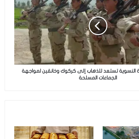
العراقية تكسر القيد نحو فضاء
الحرية
“كون آي” لماذا تركت وظيفتها
الحكومية وفتحت مطعم ؟
 النسوية تستعد للذهاب إلى كركوك وخانقين لمواجهة
الجماعات المسلحة
نينوى تسجل اعلى رقم بتصديق
عقود الزواج خارج المحكمة خلال
شهر كانون الثاني
زيدان يبارك فوز السيدات الفائزات
في انتخابات رابطة القاضيات
العراقية