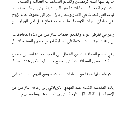
ا فيها اقليم كردستان وتقديم المساعدات الغذائية والعينية.
حدثت نتيجة دخول عصابات داعش الى مدينة نينوى وما اعقبته من
يات التي تحدث في الانبار وشمال بابل، ادى الى حدوث حالة نزوح
في مناطق الفرات الاوسط، ما تسبب باخفاق قليل لدى الوزارة من
قرار مجلس الوزراء في الاسبوع الماضي بتخصيص {500} مليار دينار عراقي لغرض ايواء وتقديم خدمات للنازحين من هذه المحافظات،
ملي وهناك اجتماعات مكثفة في الوزارة لغرض تقديم المقترحات لل
ترحات وهي منحة {1000000} مليون دينار لكل نازح في جميع المحافظات من الشمال الى الجنوب بالاضافة الى مقترح
 عائلة في بعض المحافظات التي تسمح بذلك او اسكان هذه العوائل
العراقية تكسر القيد نحو فضاء
الحرية
ارهابية لها خوفا من العمليات العسكرية ومن النهج غير الانساني
على لسان ممثلها في كربلاء المقدسة الشيخ عبد المهدي الكربلائي إلى إغاثة النازحين من
“كون آي” لماذا تركت وظيفتها
سراع بإغاثة العوائل النازحة التي يزداد عددها يوما بعد يوم.
الحكومية وفتحت مطعم ؟