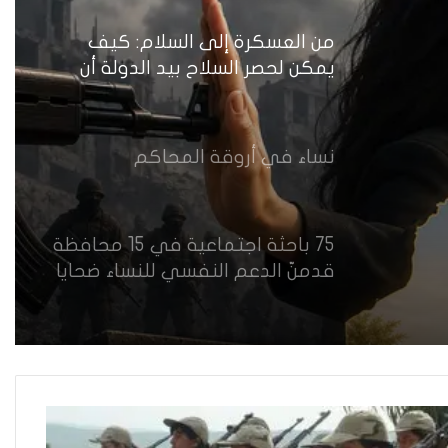
أمام اختبار حماية النساء واستعادة
الثقة
من العسكرة إلى السلام: كيف
يمكن لحصر السلاح بيد الدولة أن
يعزز تنفيذ القرار 1325 في العراق؟
نساء في أروقة المحاكم
75 باحثة اجتماعية في 15 محافظة
قدمنّ الدعم النفسي للنساء ضحايا
العنف في العراق
هل يرفض إيزيديو العراق أطفال
ناجيتهم من داعش؟