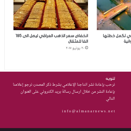
مقاهي النساء في العراق استراحة
وخصوصية
اني تكمل خطتها
انخفاض سعر الذهب العراقي ليصل الى 195
انية
الفا للمثقال
من يحرس الحراس؟حادثة الاعتداء
٢٠ يونيو ٢٠١٥
على موقوفة في مركز شرطة
النهضة تضع وزارة الداخلية العراقية
أمام اختبار حماية النساء واستعادة
الثقة
من العسكرة إلى السلام: كيف
تنويه
نرحب بإعادة نشر انتاجنا الإعلامي بشرط ذكر المصدر، نرجو إعلامنا
يمكن لحصر السلاح بيد الدولة أن
بإعادة النشر من خلال ارسال رسالة بريد الكتروني على العنوان
يعزز تنفيذ القرار 1325 في العراق؟
التالي
i n f o @ a l m a n a r n e w s . n e t
نساء في أروقة المحاكم