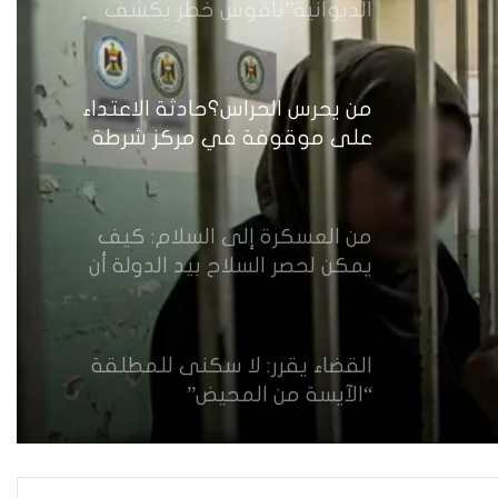
الديوانية”ناقوس خطر يكشف
الفجوات المؤسسية في إدارة
احتجاز النساء بالعراق
من يحرس الحراس؟حادثة الاعتداء
على موقوفة في مركز شرطة
النهضة تضع وزارة الداخلية العراقية
أمام اختبار حماية النساء واستعادة
الثقة
من العسكرة إلى السلام: كيف
يمكن لحصر السلاح بيد الدولة أن
يعزز تنفيذ القرار 1325 في العراق؟
القضاء يقرر: لا سكنى للمطلقة
“الآيسة من المحيض”
حضانة الاطفال بين النص القانوني