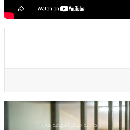
العراقية في العملية السياسية
بضغوط من الأزواج و بتسويات
عشائرية: أكثر من 52 % من العراقيات
يتنازلن عن حقوقهن للحصول على
الطلاق
زنا المحارم في كركوك: ضحايا
مجبرات على الصمت في غياب أي
مُعين
أرامل الحرب في ديالى…هكذا
تعيش.
حادثة مركز النهضة في