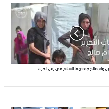
والمصلحة الانسانية
فاطمة مسلم من الأنبار..أجلت حلم
المحاماة وتقدمت للعمل في
مكافحة الألغام
ريبورتاج “نون النسوة السياسية”
يتحدث عن تحديات مشاركة المرأة
العراقية في العملية السياسية
ين وام صالح جمعهما السلام في زمن الحرب
بضغوط من الأزواج و بتسويات
عشائرية: أكثر من 52 % من العراقيات
يتنازلن عن حقوقهن للحصول على
الطلاق