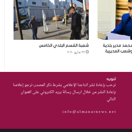
زنا المحارم في كركوك: ضحايا
مجبرات على الصمت في غياب أي
مُعين
أرامل الحرب في ديالى…هكذا
تعيش.
مد مدير بلدية
شعبة القسم البلدي الخامس
 وشعب المديرية
٢٢ مايو ٢٠٢٠
حادثة مركز النهضة في
الديوانية”ناقوس خطر يكشف
تنويه
نرحب بإعادة نشر انتاجنا الإعلامي بشرط ذكر المصدر، نرجو إعلامنا
الفجوات المؤسسية في إدارة
بإعادة النشر من خلال ارسال رسالة بريد الكتروني على العنوان
احتجاز النساء بالعراق
التالي
من يحرس الحراس؟حادثة الاعتداء
على موقوفة في مركز شرطة
i n f o @ a l m a n a r n e w s . n e t
النهضة تضع وزارة الداخلية العراقية
أمام اختبار حماية النساء واستعادة