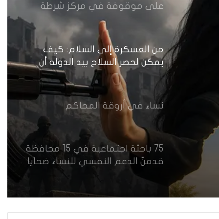
على موقوفة في مركز شرطة
النهضة تضع وزارة الداخلية العراقية
أمام اختبار حماية النساء واستعادة
الثقة
من العسكرة إلى السلام: كيف
يمكن لحصر السلاح بيد الدولة أن
يعزز تنفيذ القرار 1325 في العراق؟
نساء في أروقة المحاكم
75 باحثة اجتماعية في 15 محافظة
قدمنّ الدعم النفسي للنساء ضحايا
العنف في العراق
هل يرفض إيزيديو العراق أطفال
ناجيتهم من داعش؟