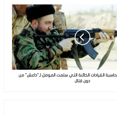
العراقية تكسر القيد نحو فضاء
الحرية
“كون آي” لماذا تركت وظيفتها
الحكومية وفتحت مطعم ؟
اسبة القيادات الخائنة التي سلمت الموصل لـ"داعش" من
دون قتال
نينوى تسجل اعلى رقم بتصديق
عقود الزواج خارج المحكمة خلال
شهر كانون الثاني
زيدان يبارك فوز السيدات الفائزات