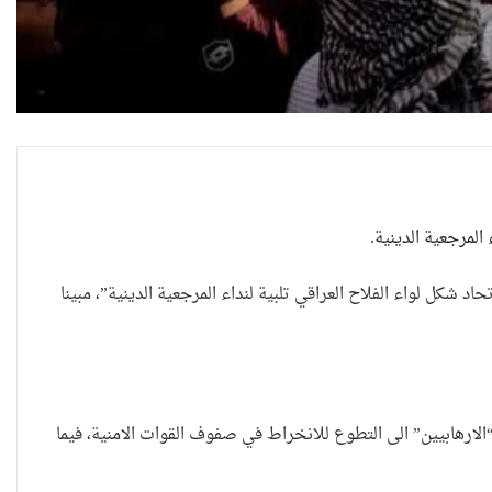
المرجعية الدينية.
اد شكل لواء الفلاح العراقي تلبية لنداء المرجعية الدينية”، مبينا
العراقية تكسر القيد نحو فضاء
الحرية
ادرين على حمل السلاح ومقاتلة “الارهابيين” الى التطوع للانخراط في صفوف القوات الامنية، فيما
“كون آي” لماذا تركت وظيفتها