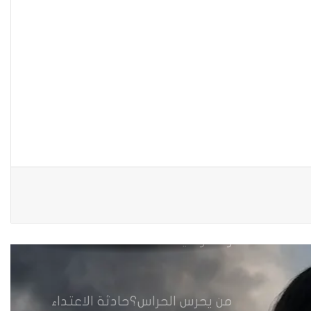
الحكومية وفتحت مطعم ؟
نينوى تسجل اعلى رقم بتصديق
عقود الزواج خارج المحكمة خلال
شهر كانون الثاني
زيدان يبارك فوز السيدات الفائزات
في انتخابات رابطة القاضيات
العراقية
مقاهي النساء في العراق استراحة
وخصوصية
من يحرس الحراس؟حادثة الاعتداء