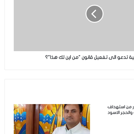
الحرية
“كون آي” لماذا تركت وظيفتها
الحكومية وفتحت مطعم ؟
نية تدعو الى تفعيل قانون "من اين لك هذا"؟
نينوى تسجل اعلى رقم بتصديق
عقود الزواج خارج المحكمة خلال
شهر كانون الثاني
زيدان يبارك فوز السيدات الفائزات
في انتخابات رابطة القاضيات
ذر من استهداف
والحجر الاسود
العراقية
مقاهي النساء في العراق استراحة