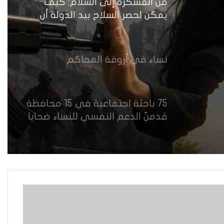
من العسكرة إلى السلام: كيف
يمكن لحصر السلاح بيد الدولة أن
يعزز تنفيذ القرار 1325 في العراق؟
نساء في أروقة المحاكم
75 باحثة اجتماعية في 15 محافظة
قدمنّ الدعم النفسي للنساء ضحايا
العنف في العراق
هل يرفض إيزيديو العراق أطفال
ناجيتهم من داعش؟
العراقية تكسر القيد نحو فضاء