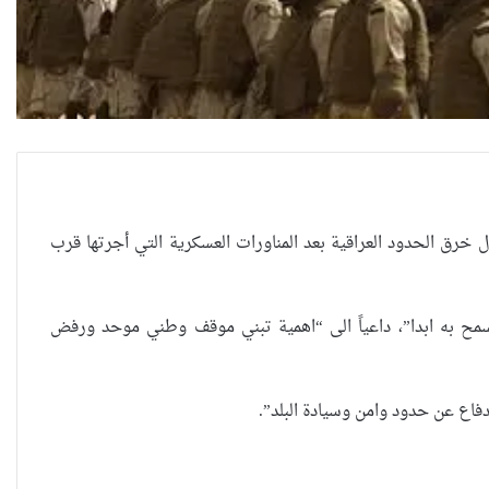
العراقية تكسر القيد نحو فضاء
ل خرق الحدود العراقية بعد المناورات العسكرية التي أجرتها قرب
الحرية
سمح به ابدا”، داعياً الى “اهمية تبني موقف وطني موحد ورفض
“كون آي” لماذا تركت وظيفتها
الحكومية وفتحت مطعم ؟
دفاع عن حدود وامن وسيادة البلد”.
نينوى تسجل اعلى رقم بتصديق