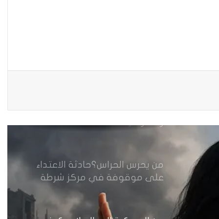
عقود الزواج خارج المحكمة خلال
شهر كانون الثاني
زيدان يبارك فوز السيدات الفائزات
في انتخابات رابطة القاضيات
العراقية
مقاهي النساء في العراق استراحة
وخصوصية
من يحرس الحراس؟حادثة الاعتداء
على موقوفة في مركز شرطة
النهضة تضع وزارة الداخلية العراقية
أمام اختبار حماية النساء واستعادة
الثقة