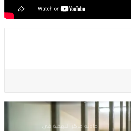
العراقية في العملية السياسية
بضغوط من الأزواج و بتسويات
عشائرية: أكثر من 52 % من العراقيات
يتنازلن عن حقوقهن للحصول على
الطلاق
زنا المحارم في كركوك: ضحايا
مجبرات على الصمت في غياب أي
مُعين
أرامل الحرب في ديالى…هكذا
تعيش.
حادثة مركز النهضة في