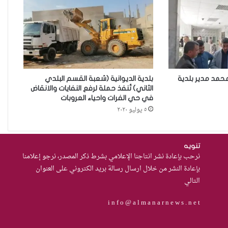
زنا المحارم في كركوك: ضحايا
مجبرات على الصمت في غياب أي
مُعين
أرامل الحرب في ديالى…هكذا
تعيش.
مد مدير بلدية
بلدية الديوانية (شعبة القسم البلدي
الثاني) تُنفذ حملة لرفع النفايات والانقاض
في حي الفرات واحياء العروبات
٥ يوليو ٢٠٢٠
حادثة مركز النهضة في
الديوانية”ناقوس خطر يكشف
الفجوات المؤسسية في إدارة
تنويه
نرحب بإعادة نشر انتاجنا الإعلامي بشرط ذكر المصدر، نرجو إعلامنا
احتجاز النساء بالعراق
بإعادة النشر من خلال ارسال رسالة بريد الكتروني على العنوان
من يحرس الحراس؟حادثة الاعتداء
التالي
على موقوفة في مركز شرطة
i n f o @ a l m a n a r n e w s . n e t
النهضة تضع وزارة الداخلية العراقية
أمام اختبار حماية النساء واستعادة