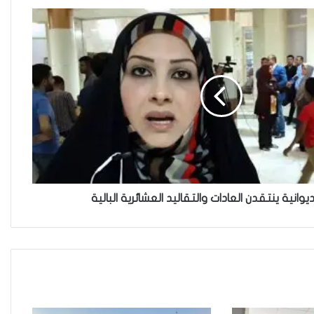
والمصلحة الانسانية
فاطمة مسلم من الأنبار..أجلت حلم
المحاماة وتقدمت للعمل في
مكافحة الألغام
ريبورتاج “نون النسوة السياسية”
يتحدث عن تحديات مشاركة المرأة
العراقية في العملية السياسية
يوانية ينتقدن العادات والتقاليد العشائرية البالية
بضغوط من الأزواج و بتسويات
عشائرية: أكثر من 52 % من العراقيات
يتنازلن عن حقوقهن للحصول على
الطلاق