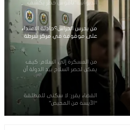
الديوانية”ناقوس خطر يكشف
الفجوات المؤسسية في إدارة
احتجاز النساء بالعراق
من يحرس الحراس؟حادثة الاعتداء
على موقوفة في مركز شرطة
النهضة تضع وزارة الداخلية العراقية
أمام اختبار حماية النساء واستعادة
الثقة
من العسكرة إلى السلام: كيف
يمكن لحصر السلاح بيد الدولة أن
يعزز تنفيذ القرار 1325 في العراق؟
القضاء يقرر: لا سكنى للمطلقة
“الآيسة من المحيض”
حضانة الاطفال بين النص القانوني